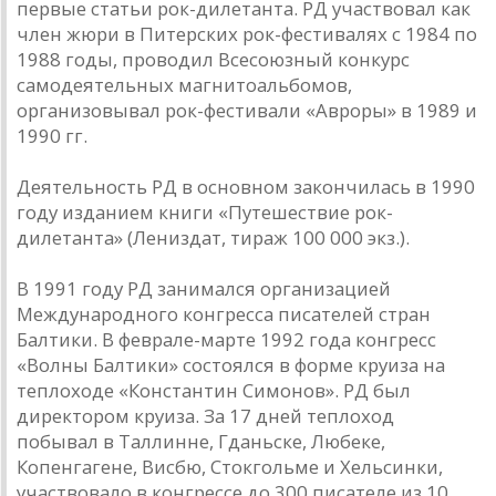
первые статьи рок-дилетанта. РД участвовал как
член жюри в Питерских рок-фестивалях с 1984 по
1988 годы, проводил Всесоюзный конкурс
самодеятельных магнитоальбомов,
организовывал рок-фестивали «Авроры» в 1989 и
1990 гг.
Деятельность РД в основном закончилась в 1990
году изданием книги «Путешествие рок-
дилетанта» (Лениздат, тираж 100 000 экз.).
В 1991 году РД занимался организацией
Международного конгресса писателей стран
Балтики. В феврале-марте 1992 года конгресс
«Волны Балтики» состоялся в форме круиза на
теплоходе «Константин Симонов». РД был
директором круиза. За 17 дней теплоход
побывал в Таллинне, Гданьске, Любеке,
Копенгагене, Висбю, Стокгольме и Хельсинки,
участвовало в конгрессе до 300 писателе из 10