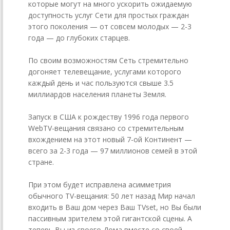
которые могут на много ускорить ожидаемую
доступность услуг Сети для простых граждан
этого поколения — от совсем молодых — 2-3
года — до глубоких старцев.
По своим возможностям Сеть стремительно
догоняет телевещание, услугами которого
каждый день и час пользуются свыше 3.5
миллиардов населения планеты Земля.
Запуск в США к рождеству 1996 года первого
WebTV-вещания связано со стремительным
вхождением на этот новый 7-ой Континент —
всего за 2-3 года — 97 миллионов семей в этой
стране.
При этом будет исправлена асимметрия
обычного TV-вещания: 50 лет назад Мир начал
входить в Ваш дом через Ваш TVset, но Вы были
пассивным зрителем этой гигантской сцены. А
теперь Вы из своего Дома вместе со своей