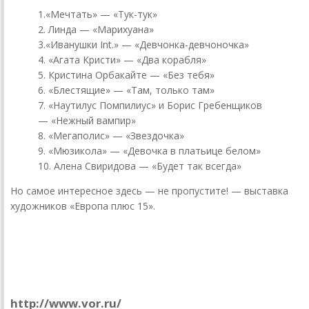
1.«Мечтать» — «Тук-тук»
2. Линда — «Марихуана»
3.«Иванушки Int.» — «Девчонка-девчоночка»
4. «Агата Кристи» — «Два корабля»
5. Кристина Орбакайте — «Без тебя»
6. «Блестящие» — «Там, только там»
7. «Наутилус Помпилиус» и Борис Гребенщиков
— «Нежный вампир»
8. «Мегаполис» — «Звездочка»
9. «Мюзикола» — «Девочка в платьице белом»
10. Алена Свиридова — «Будет так всегда»
Но самое интересное здесь — не пропустите! — выставка
художников «Европа плюс 15».
На вест мир
«Голос России»
http://www.vor.ru/