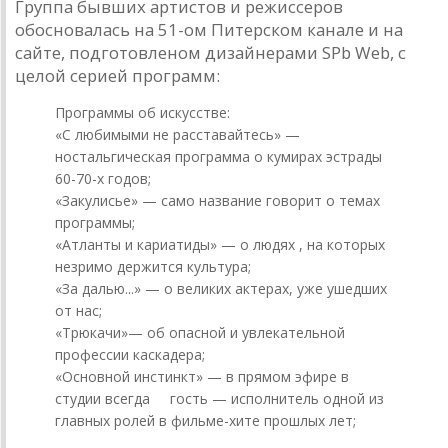
Группа бывших артистов и режиссеров
обосновалась на 51-ом Питерском канале и на
сайте, подготовленом дизайнерами SPb Web, с
целой серией программ:
Программы об искусстве:
«С любимыми не расставайтесь» —
ностальгическая программа о кумирах эстрады
60-70-х годов;
«Закулисье» — само название говорит о темах
программы;
«Атланты и кариатиды» — о людях , на которых
незримо держится культура;
«За далью...» — о великих актерах, уже ушедших
от нас;
«Трюкачи»— об опасной и увлекательной
профессии каска­дера;
«Основной инстинкт» — в прямом эфире в
студии всегда гость — исполнитель одной из
главных ролей в фильме-хите прошлых лет;