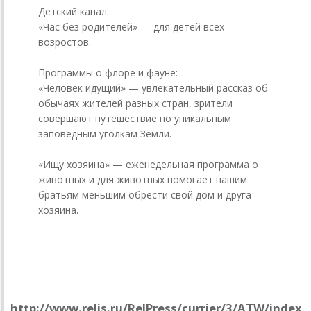
Детский канал:
«Час без родителей» — для детей всех
возростов.
Программы о флоре и фауне:
«Человек идущий» — увлекательный рассказ об
обычаях жителей разных стран, зрители
совершают путешествие по уникальным
заповедным уголкам Земли.
«Ищу хозяина» — еженедельная программа о
животных и для животных помогает нашим
братьям меньшим обрести свой дом и друга-
хозяина.
Будущее приходит незаметно
WebTV
http://www.relis.ru/RelPress/currier/3/ATW/index_