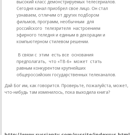
высокий класс демонстрируемых телесериалов.
Сегодня канал приобрел свое лицо. Он стал
узнаваем, отличим от других подбором
фильмов, программ, необычным для
российского телезрителя настроением
эфирного теледня и единым в декорации и
компьютерном стилевом решении.
В связи с этим есть все основания
предполагать, что «ТВ-6» может стать
равным конкурентом крупнейших
общероссийских государственных телеканалов.
Дай Бог им, как говорится. Проверьте, пожалуйста, может,
что-нибудь там изменилось, пока выходила книга?
Стеклянная тара
Российское телевидение
http://www.russiantv.com/russite/indexrus.html