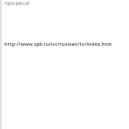
прогресса!
Основной инстинкт и др.
51 канал в Питере
http://www.spb.ru/icc/russian/tv/index.htm