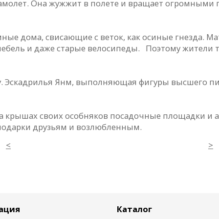
олет. Она жужжит в полете и вращает огромными гл
мные дома, свисающие с веток, как осиные гнезда. М
ебель и даже старые велосипеды. Поэтому жители те
. Эскадрилья Янм, выполняющая фигуры высшего пи
на крышах своих особняков посадочные площадки и а
подарки друзьям и возлюбленным.
<
>
ация
Каталог