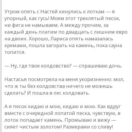
Утром опять с Настей кинулись к лоткам — я
упорный, как гусь! Моем этот треклятый песок,
ни фига не намываем. А между прочим, за
каждый день платим по двадцать с лишним евро
на двоих. Хорошо, Лариса опять намазалась
кремами, пошла загорать на камень, пока сауна
топится.
— Ну, где твое колдовство? — спрашиваю дочь.
Настасья посмотрела на меня укоризненно: мол,
что ж ты без колдовства ничего не можешь
сделать? И пошла в лес колдовать.
А я песок кидаю и мою, кидаю и мою. Как вдруг
вместе с очередной лопатой песка, чувствую, в
лоток попадает камень. Промываю и вижу —
сияет чистым золотом! Размерами со сливу!