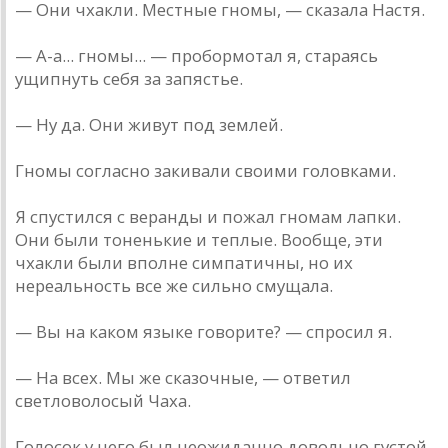
— Они чхакли. Местные гномы, — сказала Настя.
— А-а... гномы... — пробормотал я, стараясь
ущипнуть себя за запястье.
— Ну да. Они живут под землей.
Гномы согласно закивали своими головками.
Я спустился с веранды и пожал гномам лапки.
Они были тоненькие и теплые. Вообще, эти
чхакли были вполне симпатичны, но их
нереальность все же сильно смущала.
— Вы на каком языке говорите? — спросил я.
— На всех. Мы же сказочные, — ответил
светловолосый Чаха.
Голосок у него был неожиданно довольно густой.