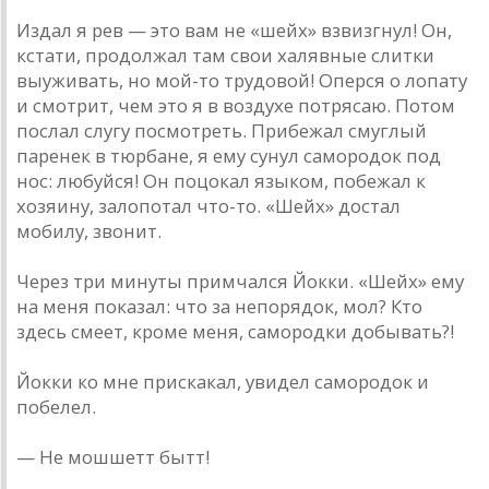
Издал я рев — это вам не «шейх» взвизгнул! Он,
кстати, продолжал там свои халявные слитки
выуживать, но мой-то трудовой! Оперся о лопату
и смотрит, чем это я в воздухе потрясаю. Потом
послал слугу посмотреть. Прибежал смуглый
паренек в тюрбане, я ему сунул самородок под
нос: любуйся! Он поцокал языком, побежал к
хозяину, залопотал что-то. «Шейх» достал
мобилу, звонит.
Через три минуты примчался Йокки. «Шейх» ему
на меня показал: что за непорядок, мол? Кто
здесь смеет, кроме меня, самородки добывать?!
Йокки ко мне прискакал, увидел самородок и
побелел.
— Не мошшетт бытт!