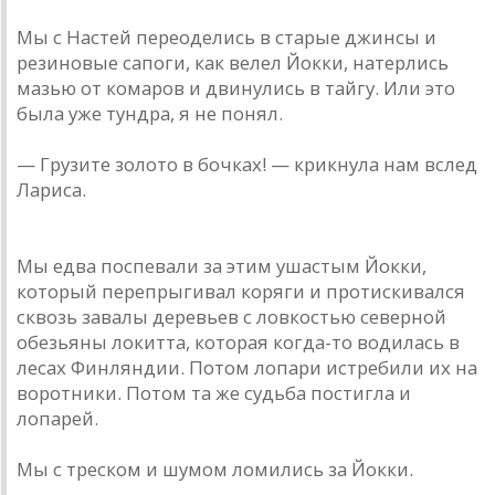
Мы с Настей переоделись в старые джинсы и
резиновые сапоги, как велел Йокки, натерлись
мазью от комаров и двинулись в тайгу. Или это
была уже тундра, я не понял.
— Грузите золото в бочках! — крикнула нам вслед
Лариса.
Мы едва поспевали за этим ушастым Йокки,
который перепрыгивал коряги и протискивался
сквозь завалы деревьев с ловкостью северной
обезьяны локитта, которая когда-то водилась в
лесах Финляндии. Потом лопари истребили их на
воротники. Потом та же судьба постигла и
лопарей.
Мы с треском и шумом ломились за Йокки.