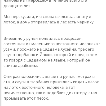
намоем на «мерседес» в течение всего ста
двадцати лет.
Мы перекусили, и я снова взялся за лопату и
лоток, а дочь отправилась в лес есть чернику.
Внезапно у ручья появилась процессия,
состоящая из маленького восточного человека с
усами, похожего на Саддама Хусейна, трех его
слуг в тюрбанах и Йокки, который их вел, о чем-
то говоря с Саддамом на языке, который он
считал арабским.
Они расположились выше по ручью, метрах в
ста, и слуги в тюрбанах принялись кидать песок
на лоток восточного человека, а тот
величественно, как и подобает диктатору, стал
промывать этот песок.