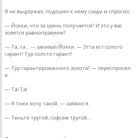
Я не выдержал, подошел к нему сзади и спросил:
— Йокки, что за хрень получается? И это у вас
зовется равноправием?
— Та, та... — закивал Йокки. — Этта ест солото
гарант! Тур солото гарант!
— Тур гарантированного золота? — переспросил
я.
— Та! Та!
— Я тоже хочу такой, — заявил я.
— Теньги тругой, софсем тругой...