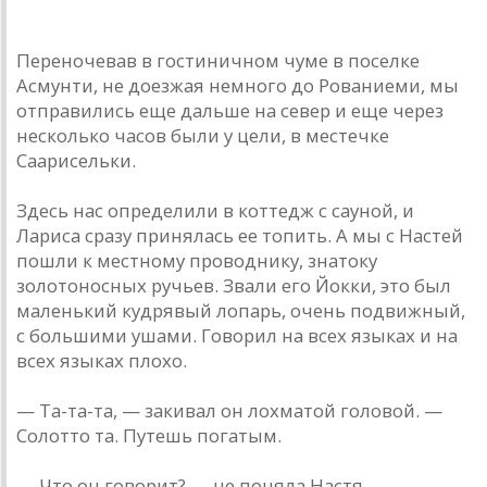
Переночевав в гостиничном чуме в поселке
Асмунти, не доезжая немного до Рованиеми, мы
отправились еще дальше на север и еще через
несколько часов были у цели, в местечке
Саарисельки.
Здесь нас определили в коттедж с сауной, и
Лариса сразу принялась ее топить. А мы с Настей
пошли к местному проводнику, знатоку
золотоносных ручьев. Звали его Йокки, это был
маленький кудрявый лопарь, очень подвижный,
с большими ушами. Говорил на всех языках и на
всех языках плохо.
— Та-та-та, — закивал он лохматой головой. —
Солотто та. Путешь погатым.
— Что он говорит? — не поняла Настя.