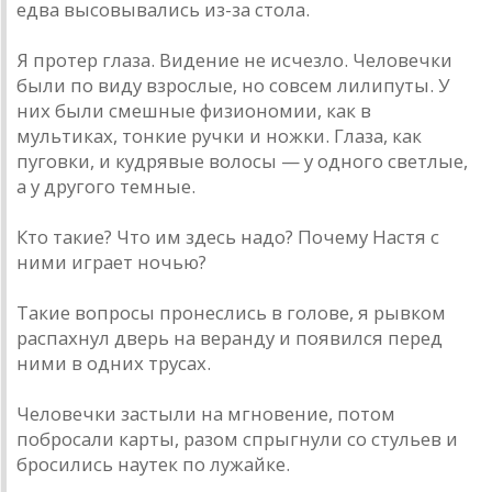
едва высовывались из-за стола.
Я протер глаза. Видение не исчезло. Человечки
были по виду взрослые, но совсем лилипуты. У
них были смешные физиономии, как в
мультиках, тонкие ручки и ножки. Глаза, как
пуговки, и кудрявые волосы — у одного светлые,
а у другого темные.
Кто такие? Что им здесь надо? Почему Настя с
ними играет ночью?
Такие вопросы пронеслись в голове, я рывком
распахнул дверь на веранду и появился перед
ними в одних трусах.
Человечки застыли на мгновение, потом
побросали карты, разом спрыгнули со стульев и
бросились наутек по лужайке.