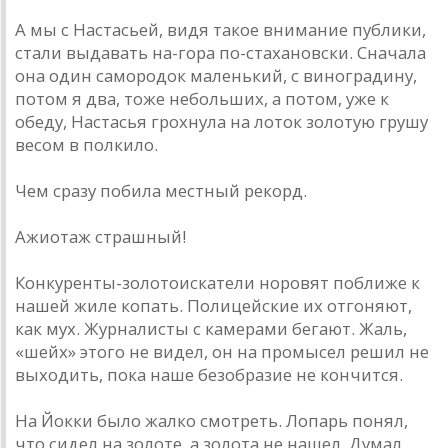
А мы с Настасьей, видя такое внимание публики,
стали выдавать на-гора по-стахановски. Сначала
она один самородок маленький, с виноградину,
потом я два, тоже небольших, а потом, уже к
обеду, Настасья грохнула на лоток золотую грушу
весом в полкило.
Чем сразу побила местный рекорд.
Ажиотаж страшный!
Конкуренты-золотоискатели норовят поближе к
нашей жиле копать. Полицейские их отгоняют,
как мух. Журналисты с камерами бегают. Жаль,
«шейх» этого не видел, он на промысел решил не
выходить, пока наше безобразие не кончится.
На Йокки было жалко смотреть. Лопарь понял,
что сидел на золоте, а золота не нашел. Думал,