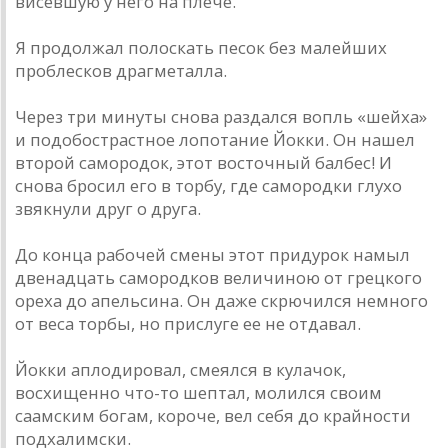
висевшую у него на плече.
Я продолжал полоскать песок без малейших
проблесков драгметалла.
Через три минуты снова раздался вопль «шейха»
и подобострастное лопотание Йокки. Он нашел
второй самородок, этот восточный балбес! И
снова бросил его в торбу, где самородки глухо
звякнули друг о друга.
До конца рабочей смены этот придурок намыл
двенадцать самородков величиною от грецкого
ореха до апельсина. Он даже скрючился немного
от веса торбы, но прислуге ее не отдавал.
Йокки аплодировал, смеялся в кулачок,
восхищенно что-то шептал, молился своим
саамским богам, короче, вел себя до крайности
подхалимски.