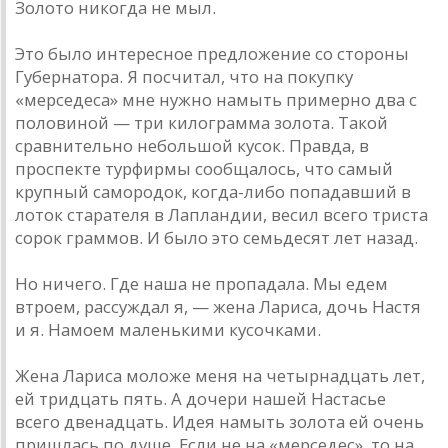
Золото никогда не мыл.
Это было интересное предложение со стороны
Губернатора. Я посчитал, что на покупку
«мерседеса» мне нужно намыть примерно два с
половиной — три килограмма золота. Такой
сравнительно небольшой кусок. Правда, в
проспекте турфирмы сообщалось, что самый
крупный самородок, когда-либо попадавший в
лоток старателя в Лапландии, весил всего триста
сорок граммов. И было это семьдесят лет назад.
Но ничего. Где наша не пропадала. Мы едем
втроем, рассуждал я, — жена Лариса, дочь Настя
и я. Намоем маленькими кусочками.
Жена Лариса моложе меня на четырнадцать лет,
ей тридцать пять. А дочери нашей Настасье
всего двенадцать. Идея намыть золота ей очень
пришлась по душе. Если не на «мерседес», то на