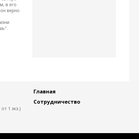
м, в его
 он верно
изни
шь".
Главная
Сотрудничество
т 1 экз.)