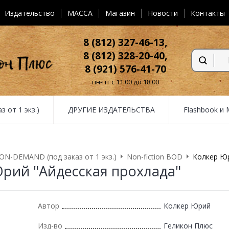
Издательство
MACCA
Магазин
Новости
Контакты
8 (812) 327-46-13,
8 (812) 328-20-40,
8 (921) 576-41-70
пн-пт с 11.00 до 18.00
от 1 экз.)
ДРУГИЕ ИЗДАТЕЛЬСТВА
Flashbook и
N-DEMAND (под заказ от 1 экз.)
Non-fiction BOD
Колкер Юр
рий "Айдесская прохлада"
Автор
Колкер Юрий
Изд-во
Геликон Плюс