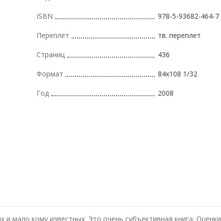
ISBN
978-5-93682-464-7
Переплёт
тв. переплет
Страниц
436
Формат
84х108 1/32
Год
2008
их и мало кому известных. Это очень субъективная книга. Оценк