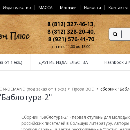
Издательство
MACCA
Магазин
Новости
Контакты
8 (812) 327-46-13,
8 (812) 328-20-40,
8 (921) 576-41-70
пн-пт с 11.00 до 18.00
от 1 экз.)
ДРУГИЕ ИЗДАТЕЛЬСТВА
Flashbook и
N-DEMAND (под заказ от 1 экз.)
Проза BOD
сборник "Бабл
"Баблотура-2"
Сборник "Баблотура-2" - первая ступень для молодых
российских писателей в большую литературу. Авторы
уголков страны, а также русскоязычные "гости", напр