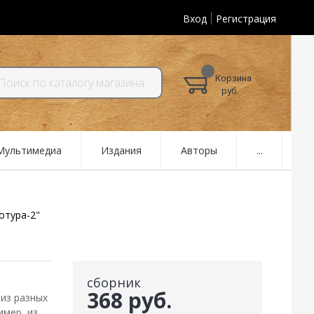
Вход
Регистрация
Корзина
руб.
 Мультимедиа
Издания
Авторы
...
отура-2"
сборник
368 руб.
 из разных
имер, из