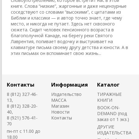
словоупотреблению, которое встретит нас в этой
книге. Слова “низкие”, жаргонные и даже нецензурные
соседствуют со словами “высокими”, с цитатами из
Библии и классики — и автор точно знает, где чему
место, и никогда не путает. Здесь нет сквозного
сюжета. Сидит человек пенсионного возраста в
благополучной Канаде, на берегу реки Святого
Лаврентия, попивает водочку и выстукивает на
клавиатуре письма своему другу детства и юности. А в
этих письмах он вспоминает свою жизнь...
Контакты
Информация
Каталог
8 (812) 327-46-
Издательство
ТИРАЖНЫЕ
13,
MACCA
КНИГИ
8 (812) 328-20-
Магазин
BOOK-ON-
40,
Новости
DEMAND (под
8 (921) 576-41-
Контакты
заказ от 1 экз.)
70
ДРУГИЕ
пн-пт с 11.00 до
ИЗДАТЕЛЬСТВА
18.00