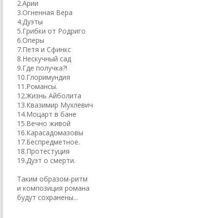
2.Арии
3.Огненная Вера
4.Дуэты
5.Грибки от Родриго
6.Оперы
7.Петя и Сфинкс
8.Нескучный сад
9.Где получка?!
10.Глоримундия
11.Романсы.
12.Жизнь Айболита
13.Квазимир Мухлевич
14.Моцарт в бане
15.Вечно живой
16.Карасадомазовы
17.Беспредметное.
18.Протестуция
19.Дуэт о смерти.
Таким образом-ритм
и композиция романа
будут сохранены...