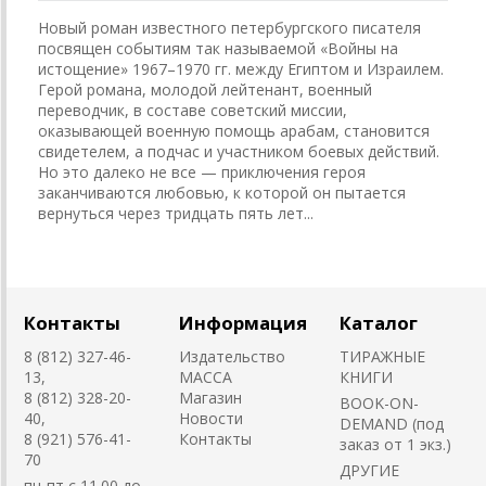
Новый роман известного петербургского писателя
посвящен событиям так называемой «Войны на
истощение» 1967–1970 гг. между Египтом и Израилем.
Герой романа, молодой лейтенант, военный
переводчик, в составе советский миссии,
оказывающей военную помощь арабам, становится
свидетелем, а подчас и участником боевых действий.
Но это далеко не все — приключения героя
заканчиваются любовью, к которой он пытается
вернуться через тридцать пять лет...
Контакты
Информация
Каталог
8 (812) 327-46-
Издательство
ТИРАЖНЫЕ
13,
MACCA
КНИГИ
8 (812) 328-20-
Магазин
BOOK-ON-
40,
Новости
DEMAND (под
8 (921) 576-41-
Контакты
заказ от 1 экз.)
70
ДРУГИЕ
пн-пт с 11.00 до