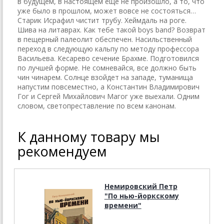
в будущем, в настоящем еще не произошло, а то, что
уже было в прошлом, может вовсе не состояться…
Старик Исрафил чистит трубу. Хеймдаль на роге.
Шива на литаврах. Как тебе такой boys band? Возврат
в пещерный палеолит обеспечен. Насильственный
переход в следующую кальпу по методу профессора
Васильева. Кесарево сечение Брахме. Подготовился
по лучшей форме. Не сомневайся, все должно быть
чин чинарем. Солнце взойдет на западе, туманища
напустим повсеместно, а Константин Владимирович
Гог и Сергей Михайлович Магог уже выехали. Одним
словом, светопреставление по всем канонам.
К данному товару мы
рекомендуем
Немировский Петр
"По нью-йоркскому
времени"