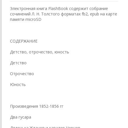
Электронная книга FlashBook содержит собрание
сочинений Л. Н. Толстого форматах fb2, epub на карте
памяти microSD
СОДЕРЖАНИЕ
Детство, отрочество, юность
Детство
Отрочество
Юность
Произведения 1852-1856 гг
Два гусара
Дяденька Жданов и кавалер Чернов