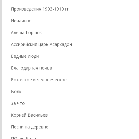
Произведения 1903-1910 гг
Нечаянно
Алеша Горшок
Ассирийския царь Асархадон
Бедные люди
Благодарная почва
Божеское и человеческое
Волк
За что
Корней Васильев
Песни на деревне
ПОсле бала