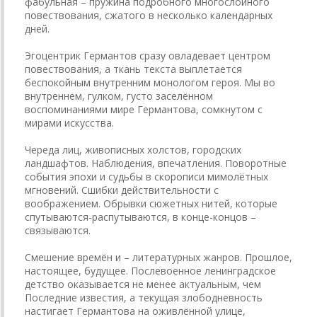
фабульная – пружина подробного многослойного
повествования, сжатого в несколько календарных
дней.
Эгоцентрик Германтов сразу овладевает центром
повествования, а ткань текста выплетается
беспокойным внутренним монологом героя. Мы во
внутреннем, гулком, густо заселённом
воспоминаниями мире Германтова, сомкнутом с
мирами искусства.
Череда лиц, живописных холстов, городских
ландшафтов. Наблюдения, впечатления. Поворотные
события эпохи и судьбы в скорописи мимолётных
мгновений. Сшибки действительности с
воображением. Обрывки сюжетных нитей, которые
спутываются-распутываются, в конце-концов –
связываются.
Смешение времён и – литературных жанров. Прошлое,
настоящее, будущее. Послевоенное ленинградское
детство оказывается не менее актуальным, чем
Последние известия, а текущая злободневность
настигает Германтова на оживлённой улице,