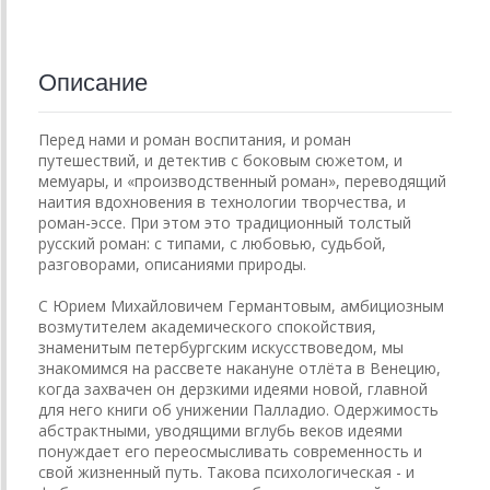
Описание
Перед нами и роман воспитания, и роман
путешествий, и детектив с боковым сюжетом, и
мемуары, и «производственный роман», переводящий
наития вдохновения в технологии творчества, и
роман-эссе. При этом это традиционный толстый
русский роман: с типами, с любовью, судьбой,
разговорами, описаниями природы.
С Юрием Михайловичем Германтовым, амбициозным
возмутителем академического спокойствия,
знаменитым петербургским искусствоведом, мы
знакомимся на рассвете накануне отлёта в Венецию,
когда захвачен он дерзкими идеями новой, главной
для него книги об унижении Палладио. Одержимость
абстрактными, уводящими вглубь веков идеями
понуждает его переосмысливать современность и
свой жизненный путь. Такова психологическая - и