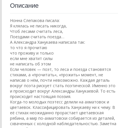
Описание
Нонна Слепакова писала:
Я клялась не писать никогда,
Чтоб лесами считать леса,
Поездами считать поезда…
А Александра Ханукаева написала так:
то что я прочитаю
что проживу и только
если мне хватит силы
не написать об этом
Если человек — поэт, то леса и поезда становятся
стихами, а «прочитать», «прожить» момент, не
написав о нём, почти невозможно. Каждая деталь
вокруг поэта рискует стать поэтической. Именно это
и происходит вокруг Александры Ханукаевой. То есть
происходит настоящая поэзия.
Когда-то молодых поэтесс делили на ахматовок и
цветаевок. Классифицировать Ханукаеву ни к чему. В
её стихах неожиданно прорастает цветаевская
рябина, а мир по-ахматовски собирается из деталей,
схваченных с холодной наблюдательностью. Заметна