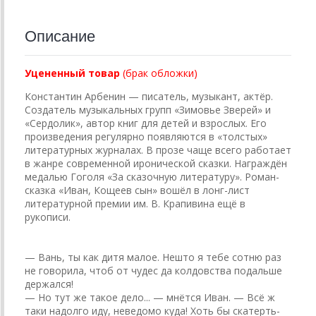
Описание
Уцененный товар
(брак обложки)
Константин Арбенин — писатель, музыкант, актёр.
Создатель музыкальных групп «Зимовье Зверей» и
«Сердолик», автор книг для детей и взрослых. Его
произведения регулярно появляются в «толс­тых»
литературных журналах. В прозе чаще всего работает
в жанре современной иронической сказки. Награждён
медалью Гоголя «За сказочную литературу». Роман-
сказка «Иван, Кощеев сын» вошёл в лонг-лист
литературной премии им. В. Крапивина ещё в
рукописи.
— Вань, ты как дитя малое. Нешто я тебе сотню раз
не говорила, чтоб от чудес да колдовства подальше
держался!
— Но тут же такое дело... — мнётся Иван. — Всё ж
таки надолго иду, неведомо куда! Хоть бы скатерть-