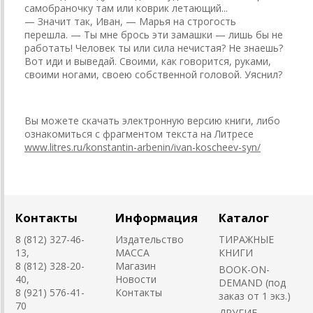
самобраночку там или коврик летающий...
— Значит так, Иван, — Марья на строгость
перешла. — Ты мне брось эти замашки — лишь бы не
работать! Человек ты или сила нечистая? Не знаешь?
Вот иди и выведай. Своими, как говорится, руками,
своими ногами, своею собственной головой. Уяснил?
Вы можете скачать электронную версию книги, либо
ознакомиться с фрагментом текста на Литресе
www.litres.ru/konstantin-arbenin/ivan-koscheev-syn/
Контакты
Информация
Каталог
8 (812) 327-46-
Издательство
ТИРАЖНЫЕ
13,
MACCA
КНИГИ
8 (812) 328-20-
Магазин
BOOK-ON-
40,
Новости
DEMAND (под
8 (921) 576-41-
Контакты
заказ от 1 экз.)
70
ДРУГИЕ