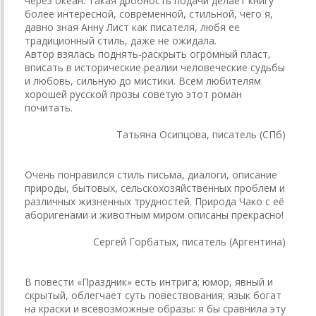
через океан. Такая дробность подачи делает книгу
более интересной, современной, стильной, чего я,
давно зная Анну Лист как писателя, любя ее
традиционный стиль, даже не ожидала.
Автор взялась поднять-раскрыть огромный пласт,
вписать в исторические реалии человеческие судьбы
и любовь, сильную до мистики. Всем любителям
хорошей русской прозы советую этот роман
почитать.
Татьяна Осипцова, писатель (СПб)
Очень понравился стиль письма, диалоги, описание
природы, бытовых, сельскохозяйственных проблем и
различных жизненных трудностей. Природа Чако с её
аборигенами и животным миром описаны прекрасно!
Сергей Горбатых, писатель (Аргентина)
В повести «Праздник» есть интрига; юмор, явный и
скрытый, облегчает суть повествования; язык богат
на краски и всевозможные образы: я бы сравнила эту