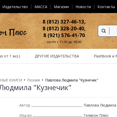
Издательство
MACCA
Магазин
Новости
Контакты
8 (812) 327-46-13,
8 (812) 328-20-40,
8 (921) 576-41-70
пн-пт с 11.00 до 18.00
от 1 экз.)
ДРУГИЕ ИЗДАТЕЛЬСТВА
Flashbook и
НЫЕ КНИГИ
Поэзия
Павлова Людмила "Кузнечик"
Людмила "Кузнечик"
Автор
Павлова Людмила
Изд-во
Геликон Плюс