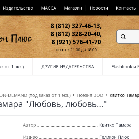
Издательство
MACCA
Магазин
Новости
Контакты
8 (812) 327-46-13,
8 (812) 328-20-40,
8 (921) 576-41-70
пн-пт с 11.00 до 18.00
от 1 экз.)
ДРУГИЕ ИЗДАТЕЛЬСТВА
Flashbook и
N-DEMAND (под заказ от 1 экз.)
Поэзия BOD
Квитко Тамар
амара "Любовь, любовь..."
Автор
Квитко Тамара
Изд-во
Геликон Плюс