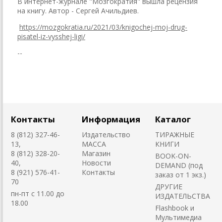
В интернет-журнале "Мозгократия" вышла рецензия
на книгу. Автор - Сергей Ачильдиев.
https://mozgokratia.ru/2021/
03/knigochej-moj-drug-
pisatel-
iz-vysshej-ligi/
--
Контакты
Информация
Каталог
8 (812) 327-46-
Издательство
ТИРАЖНЫЕ
13,
MACCA
КНИГИ
8 (812) 328-20-
Магазин
BOOK-ON-
40,
Новости
DEMAND (под
8 (921) 576-41-
Контакты
заказ от 1 экз.)
70
ДРУГИЕ
пн-пт с 11.00 до
ИЗДАТЕЛЬСТВА
18.00
Flashbook и
Мультимедиа