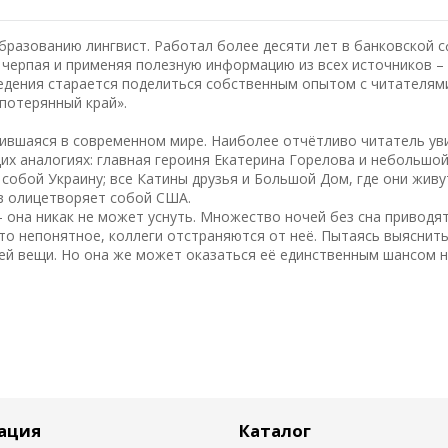
разованию лингвист. Работал более десяти лет в банковской с
черпая и применяя полезную информацию из всех источников –
ведения старается поделиться собственным опытом с читателям
епотерянный край».
ившаяся в современном мире. Наиболее отчётливо читатель уви
их аналогиях: главная героиня Екатерина Горелова и небольшо
собой Украину; все Катины друзья и Большой Дом, где они живу
в олицетворяет собой США.
 она никак не может уснуть. Множество ночей без сна приводят
то непонятное, коллеги отстраняются от неё. Пытаясь выяснить
ей вещи. Но она же может оказаться её единственным шансом 
ация
Каталог