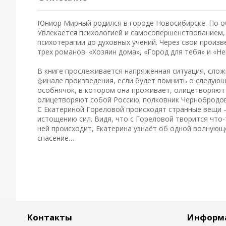
Юниор Мирный родился в городе Новосибирске. По об
Увлекается психологией и самосовершенствованием, 
психотерапии до духовных учений. Через свои произ
трех романов: «Хозяин дома», «Город для тебя» и «Н
В книге прослеживается напряжённая ситуация, слож
финале произведения, если будет помнить о следующ
особнячок, в котором она проживает, олицетворяют 
олицетворяют собой Россию; полковник Чернобродо
С Екатериной Гореловой происходят странные вещи –
истощению сил. Видя, что с Гореловой творится что-
ней происходит, Екатерина узнаёт об одной волнующ
спасение…
Контакты
Информ