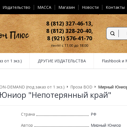
Издательство
MACCA
Магазин
Новости
Контакты
8 (812) 327-46-13,
8 (812) 328-20-40,
8 (921) 576-41-70
пн-пт с 11.00 до 18.00
от 1 экз.)
ДРУГИЕ ИЗДАТЕЛЬСТВА
Flashbook и
N-DEMAND (под заказ от 1 экз.)
Проза BOD
Мирный Юниор
Юниор "Непотерянный край"
Страна
РФ
Автор
Мирный Юниор