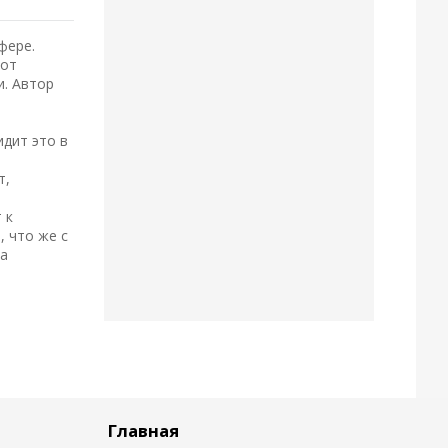
фере.
 от
и. Автор
дит это в
й
т,
 к
, что же с
на
Главная