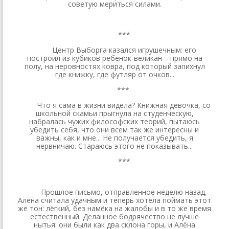
советую мериться силами.
***
Центр Выборга казался игрушечным: его
построил из кубиков ребёнок-великан – прямо на
полу, на неровностях ковра, под который запихнул
где книжку, где футляр от очков...
***
Что я сама в жизни видела? Книжная девочка, со
школьной скамьи прыгнула на студенческую,
набралась чужих философских теорий, пытаюсь
убедить себя, что они всем так же интересны и
важны, как и мне... Не получается убедить, я
нервничаю. Стараюсь этого не показывать...
***
Прошлое письмо, отправленное неделю назад,
Алёна считала удачным и теперь хотела поймать этот
же тон: лёгкий, без намёка на жалобы и в то же время
естественный. Деланное бодрячество не лучше
нытья: они были как два склона горы, и Алёна