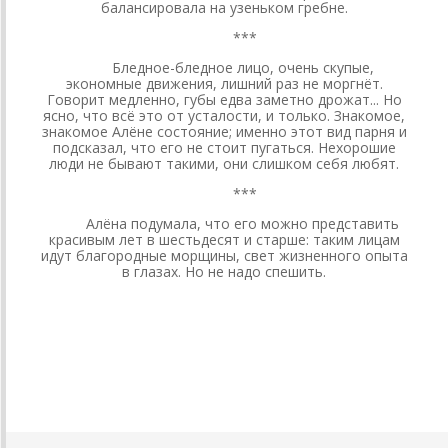
балансировала на узеньком гребне.
***
Бледное-бледное лицо, очень скупые,
экономные движения, лишний раз не моргнёт.
Говорит медленно, губы едва заметно дрожат... Но
ясно, что всё это от усталости, и только. Знакомое,
знакомое Алёне состояние; именно этот вид парня и
подсказал, что его не стоит пугаться. Нехорошие
люди не бывают такими, они слишком себя любят.
***
Алёна подумала, что его можно представить
красивым лет в шестьдесят и старше: таким лицам
идут благородные морщины, свет жизненного опыта
в глазах. Но не надо спешить.