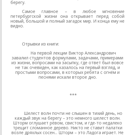
берегу.
Самое главное – в любое мгновение
петербургской жизни она открывает перед собой
новый, большой и полный загадок мир. И конца ему не
видно.
Отрывки из книги:
На первой лекции Виктор Александрович
завалил студентов формулами, задачами, примерами
из жизни, вопросами на засыпку, где ответ был вовсе
не так очевиден, как казалось на первый взгляд, и
простыми вопросами, в которых ребята с огнём и
песнями искали второе дно.
***
Шелест волн почти не слышен в тихий день, но
каждый звук на берегу – это немного шелест волн.
Шторм оглушает рёвом, свистом, и где-то недалеко
трещит сломанное дерево. Никто не ставит палатки
возле дряхлых сосен... Шторм – это Ладога играет. Не