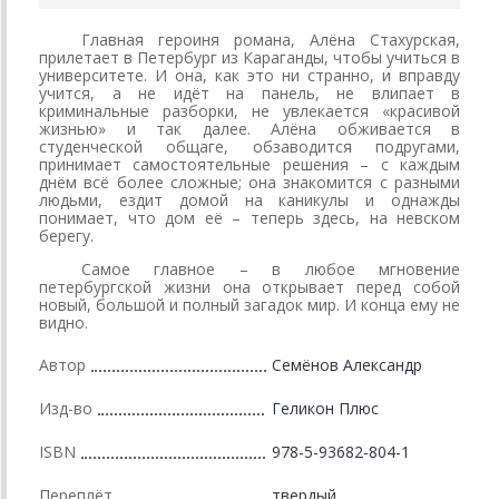
Главная героиня романа, Алёна Стахурская,
прилетает в Петербург из Караганды, чтобы учиться в
университете. И она, как это ни странно, и вправду
учится, а не идёт на панель, не влипает в
криминальные разборки, не увлекается «красивой
жизнью» и так далее. Алёна обживается в
студенческой общаге, обзаводится подругами,
принимает самостоятельные решения – с каждым
днём всё более сложные; она знакомится с разными
людьми, ездит домой на каникулы и однажды
понимает, что дом её – теперь здесь, на невском
берегу.
Самое главное – в любое мгновение
петербургской жизни она открывает перед собой
новый, большой и полный загадок мир. И конца ему не
видно.
Автор
Семёнов Александр
Изд-во
Геликон Плюс
ISBN
978-5-93682-804-1
Переплёт
твердый