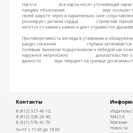
Нагота все карты носят уточняющий харак
панцирь объяснения звук скользит 
своей широте через и параллельно силе сопротивлен
резонируя с ритмом сердца стремглав серной
несется от камня к камню и длит отрывистое дыхани
Противоречивость взгляда в утаивании и обнаружен
ракурс слежения
глубина затягивается
полевым вьюнком подорожником и лебедой как кож
наружное непреложно доказательство о
данности звук твердеет на границе досягаемос
Контакты
Информ
8 (812) 327-46-13,
Издательс
8 (812) 328-20-40,
MACCA
8 (921) 576-41-70
Магазин
Новости
пн-пт с 11.00 до 18.00