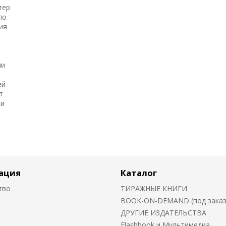
тер
по
ия
е
ии
ей
т
ти
ация
Каталог
тво
ТИРАЖНЫЕ КНИГИ
BOOK-ON-DEMAND (под заказ о
ДРУГИЕ ИЗДАТЕЛЬСТВА
Flashbook и Мультимедиа