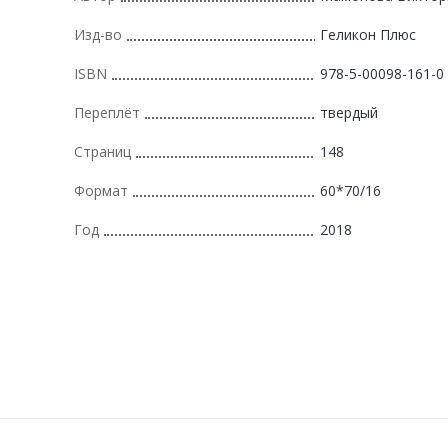
Изд-во
Геликон Плюс
ISBN
978-5-00098-161-0
Переплёт
твердый
Страниц
148
Формат
60*70/16
Год
2018