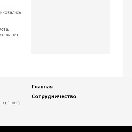
ликовались
аста,
их планет,
Главная
Сотрудничество
т 1 экз.)