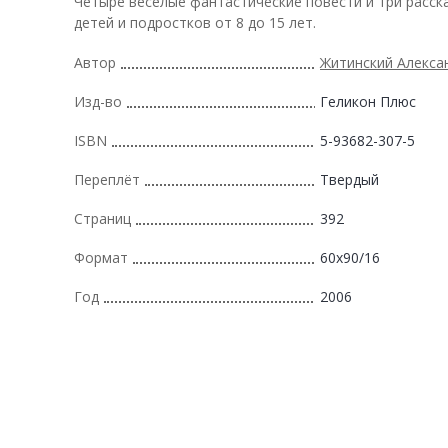
Четыре веселые фантастические повести и три расск
детей и подростков от 8 до 15 лет.
Автор
Житинский Алекса
Изд-во
Геликон Плюс
ISBN
5-93682-307-5
Переплёт
Твердый
Страниц
392
Формат
60х90/16
Год
2006