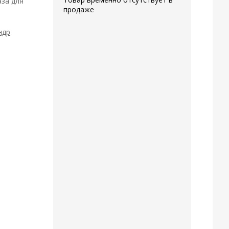
аза для
продаже
ндр