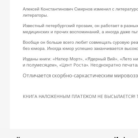
Алексей Константинович Смирнов изменил с литературой
литераторы.
Известный петербургский прозаик, он работает в разны
медицинских и прочих воспоминаний, а иногда даже пы
Вообще он больше всего любит совмещать суровую реал
без юмора. Иногда юмор успешно заканчивается высок
Изданы книги: «Натюр Морт», «Ядерный Вий», «Лето ни
и полумесяцем», «Цент Роста». Неоднократно печатал
Отличается скорбно-саркастическим мировозз
КНИГА НАЛОЖЕННЫМ ПЛАТЕЖОМ НЕ ВЫСЫЛАЕТСЯ!! Т