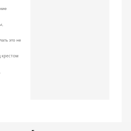
икие
ы,
ать это не
д крестом
.