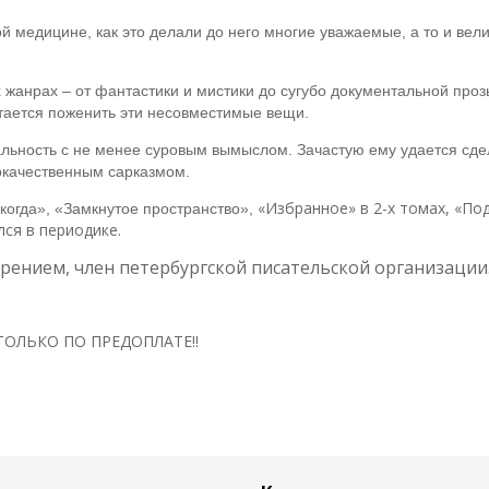
 медицине, как это делали до него многие уважаемые, а то и вел
х жанрах – от фантастики и мистики до сугубо документальной проз
тается поженить эти несовместимые вещи.
ьность с не менее суровым вымыслом. Зачастую ему удается сдел
окачественным сарказмом.
«Избранное» в 2-х томах, «По
когда», «Замкнутое пространство»,
ся в периодике.
рением, член петербургской писательской организации
ОЛЬКО ПО ПРЕДОПЛАТЕ!!