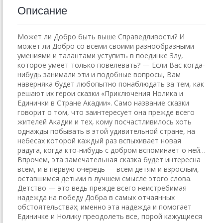
Описание
Может ли Добро быть выше Справедливости? И
может ли Добро со всеми своими разнообразными
умениями и талантами уступить в поединке Злу,
которое умеет только повелевать? — Если Вас когда-
нибудь занимали эти и подобные вопросы, Вам
наверняка будет любопытно понаблюдать за тем, как
решают их герои сказки «Приключения Нолика и
Единички в Стране Акадии». Само название сказки
говорит о том, что заинтересует она прежде всего
жителей Акадии и тех, кому посчастливилось хоть
однажды побывать в этой удивительной стране, на
небесах которой каждый раз вспыхивает новая
радуга, когда кто-нибудь с добром вспоминает о ней…
Впрочем, эта замечательная сказка будет интересна
всем, и в первую очередь — всем детям и взрослым,
оставшимся детьми в лучшем смысле этого слова.
Детство — это ведь прежде всего неистребимая
надежда на победу Добра в самых отчаянных
обстоятельствах; именно эта надежда и помогает
Единичке и Нолику преодолеть все, порой кажущиеся