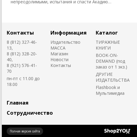
непреодолимыми, испытания и спасти Акадию…
Контакты
Информация
Каталог
8 (812) 327-46-
Издательство
ТИРАЖНЫЕ
13,
MACCA
КНИГИ
8 (812) 328-20-
Магазин
BOOK-ON-
40,
Новости
DEMAND (под
8 (921) 576-41-
Контакты
заказ от 1 экз.)
70
ДРУГИЕ
пн-пт с 11.00 до
ИЗДАТЕЛЬСТВА
18.00
Flashbook и
Мультимедиа
Главная
Сотрудничество
Создано
Полная версия сайта
на платформе