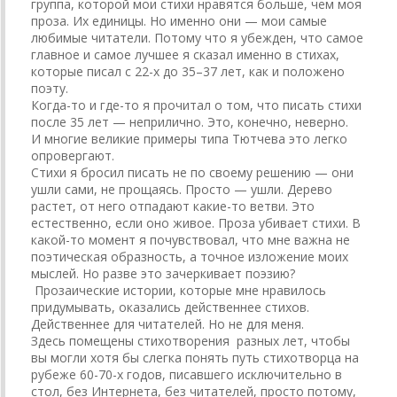
группа, которой мои стихи нравятся больше, чем моя
проза. Их единицы. Но именно они — мои самые
любимые читатели. Потому что я убежден, что самое
главное и самое лучшее я сказал именно в стихах,
которые писал с 22-х до 35–37 лет, как и положено
поэту.
Когда-то и где-то я прочитал о том, что писать стихи
после 35 лет — неприлично. Это, конечно, неверно.
И многие великие примеры типа Тютчева это легко
опровергают.
Cтихи я бросил писать не по своему решению — они
ушли сами, не прощаясь. Просто — ушли. Дерево
растет, от него отпадают какие-то ветви. Это
естественно, если оно живое. Проза убивает стихи. В
какой-то момент я почувствовал, что мне важна не
поэтическая образность, а точное изложение моих
мыслей. Но разве это зачеркивает поэзию?
Прозаические истории, которые мне нравилось
придумывать, оказались действеннее стихов.
Действеннее для читателей. Но не для меня.
Здесь помещены стихотворения разных лет, чтобы
вы могли хотя бы слегка понять путь стихотворца на
рубеже 60-70-х годов, писавшего исключительно в
стол, без Интернета, без читателей, просто потому,