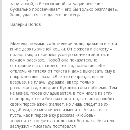
запутанной, в безвыходной ситуации решение
буквально просвечивает – его бы только разглядеть.
Жаль, удается это далеко не всегда...
Валерий Попов
Михеева, помимо собственной воли, прожила в этой
книге девять жизней кошки. От сюжета к сюжету –
полностью, от кончика усов до кончика хвоста, в
каждом рассказе. Порой она показательно
отстраняется от своего текста, позволяя себе
отвлечь читателя от текста и даже высказать ему в
покрасневшие глаза: «Все это неправда, все не
всерьёз, не плачь, дурашка, автор только
развлекается, ковыряет буковки, гонит объем». Тем
не менее, проза складывается, в том числе из этих
оговорок, хотя и без них понятно, что автор любит
своих персонажей, жалеет, но лишь следит за их
судьбами, не смея ничего изменить. А читателю
пусть, как и персонажу рассказа «Любовь»,
«приснятся конфеты в золотых обертках». Читатель
заслужил – писатель постарался.