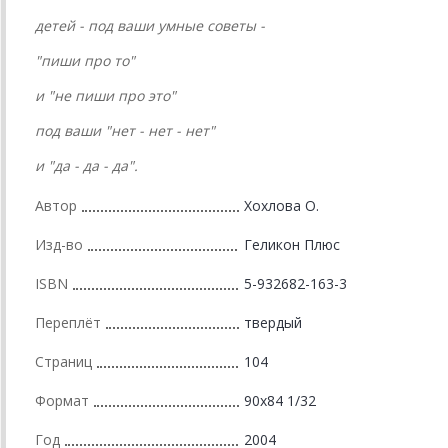
детей - под ваши умные советы -
"пиши про то"
и "не пиши про это"
под ваши "нет - нет - нет"
и "да - да - да".
Автор
Хохлова О.
Изд-во
Геликон Плюс
ISBN
5-932682-163-3
Переплёт
твердый
Страниц
104
Формат
90x84 1/32
Год
2004