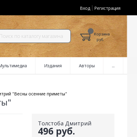
Вход
Регистрация
Корзина
руб.
 Мультимедиа
Издания
Авторы
...
трий "Весны осенние приметы"
ты"
Толстоба Дмитрий
496 руб.