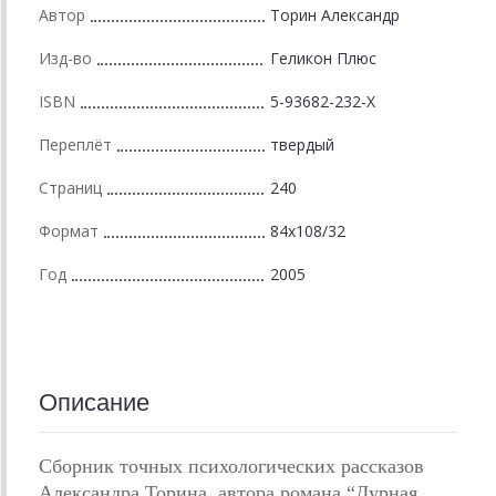
Автор
Торин Александр
Изд-во
Геликон Плюс
ISBN
5-93682-232-Х
Переплёт
твердый
Страниц
240
Формат
84x108/32
Год
2005
Описание
Сборник точных психологических рассказов
Александра Торина, автора романа “Дурная