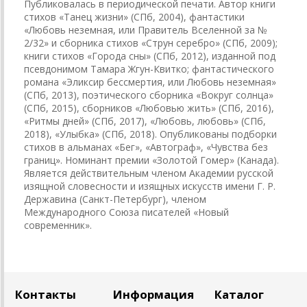
Публиковалась в периодической печати. Автор книги
стихов «Танец жизни» (СПб, 2004), фантастики
«Любовь неземная, или Правитель Вселенной за №
2/32» и сборника стихов «Струн серебро» (СПб, 2009);
книги стихов «Города сны» (СПб, 2012), изданной под
псевдонимом Тамара Жгун-Квитко; фантастического
романа «Эликсир бессмертия, или Любовь неземная»
(СПб, 2013), поэтического сборника «Вокруг солнца»
(СПб, 2015), сборников «Любовью жить» (СПб, 2016),
«Ритмы дней» (СПб, 2017), «Любовь, любовь» (СПб,
2018), «Улыбка» (СПб, 2018). Опубликованы подборки
стихов в альманах «Бег», «Автограф», «Чувства без
границ». Номинант премии «Золотой Гомер» (Канада).
Является действительным членом Академии русской
изящной словесности и изящных искусств имени Г. Р.
Державина (Санкт-Петербург), членом
Международного Союза писателей «Новый
современник».
Контакты
Информация
Каталог