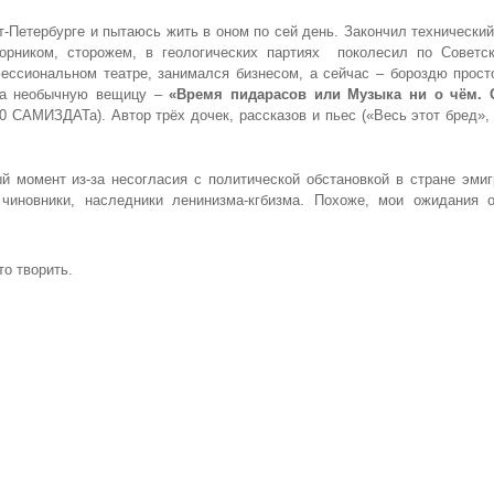
кт-Петербурге и пытаюсь жить в оном по сей день. Закончил технически
ворником, сторожем, в геологических партиях поколесил по Советс
фессиональном театре, занимался бизнесом, а сейчас – бороздю прост
яла необычную вещицу –
«Время пидарасов или Музыка ни о чём. 
 САМИЗДАТа). Автор трёх дочек, рассказов и пьес («Весь этот бред»,
 момент из-за несогласия с политической обстановкой в стране эмиг
чиновники, наследники ленинизма-кгбизма. Похоже, мои ожидания 
то творить.