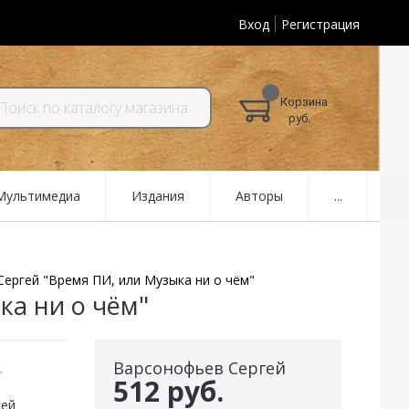
Вход
Регистрация
Корзина
руб.
 Мультимедиа
Издания
Авторы
...
ергей "Время ПИ, или Музыка ни о чём"
ка ни о чём"
Варсонофьев Сергей
.
512 руб.
гей