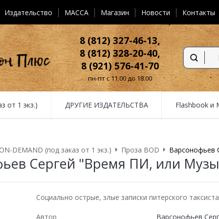
Издательство
MACCA
Магазин
Новости
Контакты
8 (812) 327-46-13,
8 (812) 328-20-40,
8 (921) 576-41-70
пн-пт с 11.00 до 18.00
от 1 экз.)
ДРУГИЕ ИЗДАТЕЛЬСТВА
Flashbook и
N-DEMAND (под заказ от 1 экз.)
Проза BOD
Варсонофьев С
ьев Сергей "Время ПИ, или Музы
Социально острые, злые записки питерского таксиста
Автор
Варсонофьев Сер