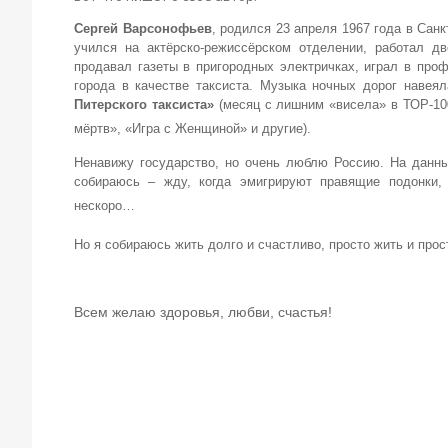
Сергей Варсонофьев
, родился 23 апреля 1967 года в Сан
учился на актёрско-режиссёрском отделении, работал д
продавал газеты в пригородных электричках, играл в про
города в качестве таксиста. Музыка ночных дорог наве
Питерского таксиста»
(месяц с лишним «висела» в ТОР-100
мёртв», «Игра с Женщиной» и другие).
Ненавижу государство, но очень люблю Россию. На данный
собираюсь – жду, когда эмигрируют правящие подонки, 
нескоро…
Но я собираюсь жить долго и счастливо, просто жить и прос
Всем желаю здоровья, любви, счастья!