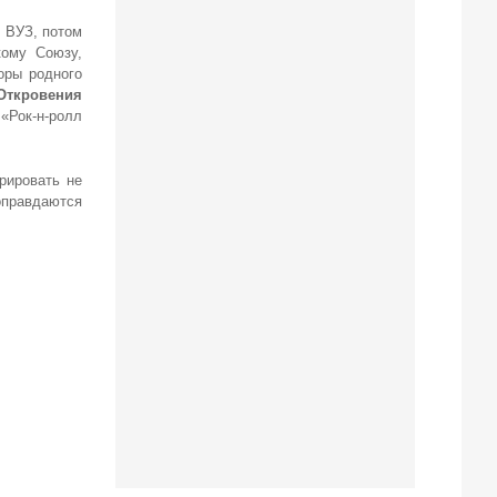
й ВУЗ, потом
кому Союзу,
оры родного
Откровения
 «Рок-н-ролл
рировать не
оправдаются