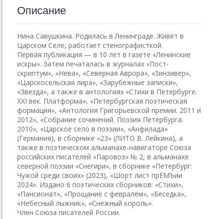
Описание
Нина Савушкина. Родилась в Ленинграде. Живёт в
Царском Селе, работает стенографисткой.
Первая публикация — в 10 лет в газете «Ленинские
искры». Затем печаталась в журналах «Пост­
скриптум», «Нева», «Северная Аврора», «Зинзивер»,
«Царскосельская лира», «Зарубежные записки»,
«Звезда», а также в антологиях «Стихи в Петербурге.
XXI век. Платформа», «Петербургская поэтическая
формация», «Антология Григорьевской премии. 2011 и
2012», «Собрание сочинений. Поэзия Петербурга.
2010», «Царское село в поэзии», «Анфилада»
(Германия), в сборнике «23» (ЛИТО В. Лейкина), а
также в поэтическом альманахе-навигаторе Союза
российских писателей «Паровоз» № 2, в альманахе
северной поэзии «Снегири», в сборнике «Петербург:
Чужой среди своих» (2023), «Шорт лист прЕМЪии
2024». Издано 6 поэтических сборников: «Стихи»,
«Пансионат», «Прощание с февралём», «Беседка»,
«Небесный лыжник», «Снежный король».
Член Союза писателей России.