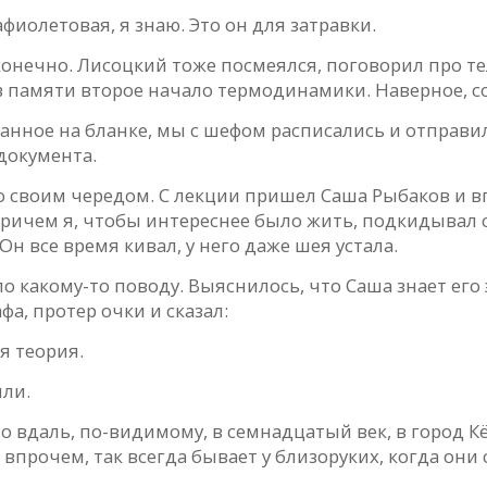
афиолетовая, я знаю. Это он для затравки.
конечно. Лисоцкий тоже посмеялся, поговорил про те
в памяти второе начало термодинамики. Наверное, со
нное на бланке, мы с шефом расписались и отправили
документа.
 своим чередом. С лекции пришел Саша Рыбаков и вп
, причем я, чтобы интереснее было жить, подкидывал
н все время кивал, у него даже шея ус­тала.
 какому-то поводу. Выяснилось, что Саша знает его э
а, протер очки и сказал:
я теория.
или.
о вдаль, по-видимому, в семнадцатый век, в город К
 впрочем, так всегда бывает у близоруких, когда они