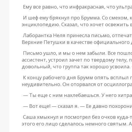
Ему все равно, что инфракрасная, что ультр
И шеф ему брякнул про Брумма. Со смехом, 
энциклопедию. Сказал, что хочет освежить 
Лаборантка Неля принесла письмо, отпечата
Верхние Петушки в качестве официального 
Письмо ушло, и мы о нем забыли. Все пошло
ассистент, устроил зачет по твердому телу
довольный, что группа так хорошо усвоила. О
К концу рабочего дня Брумм опять всплыл по
неудивительно. Он оторвался от осциллограф
— Ты еще с ним нахлебаешься. У него хитра
— Вот еще! — сказал я. — Ее давно похорон
Саша хмыкнул и посмотрел без очков куда-т
этого его лицо сделалось немного святым. А