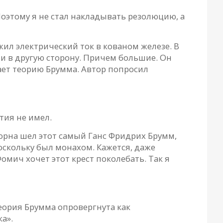
Поэтому я не стал накладывать резолюцию, а
ил электрический ток в кованом железе. В
у, и в другую сторону. Причем большие. Он
ает теорию Брумма. Автор попросил
тия не имел.
Борна шел этот самый Ганс Фридрих Брумм,
поскольку был монахом. Кажется, даже
омич хочет этот крест поколебать. Так я
еория Брумма опровергнута как
а».