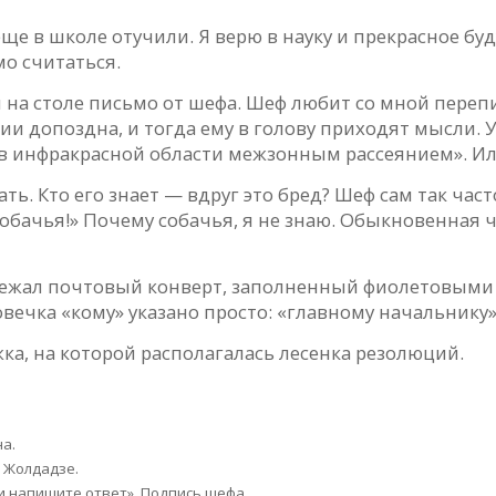
еще в школе отучили. Я верю в науку и прекрасное бу
мо считаться.
 на столе письмо от шефа. Шеф любит со мной перепи
и допоздна, и тогда ему в голову приходят мысли. У
в инфракрасной области межзонным рассеянием». Или
ь. Кто его знает — вдруг это бред? Шеф сам так часто
обачья!» Почему собачья, я не знаю. Обыкновенная ч
ле лежал почтовый конверт, заполненный фиолетовым
овечка «кому» указано просто: «главному начальнику
ка, на которой располагалась лесенка резолюций.
а.
ь Жолдадзе.
 и напишите ответ». Подпись шефа.