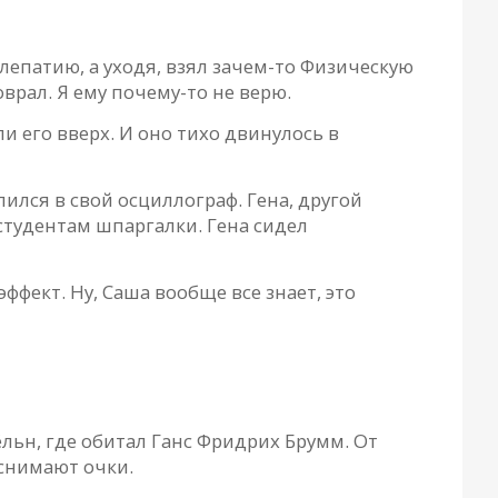
лепатию, а уходя, взял зачем-то Физическую
врал. Я ему почему-то не верю.
 его вверх. И оно тихо двинулось в
ился в свой осциллограф. Гена, другой
 студентам шпаргалки. Гена сидел
ффект. Ну, Саша вообще все знает, это
ёльн, где обитал Ганс Фридрих Брумм. От
 снимают очки.