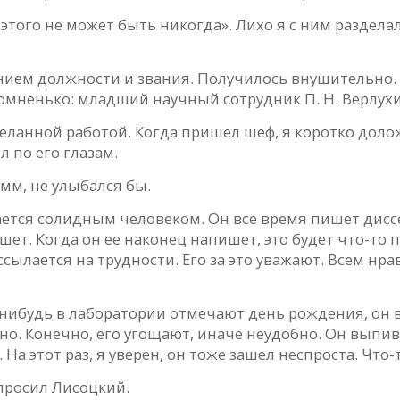
этого не может быть никогда». Лихо я с ним раздела
анием должности и звания. Получилось внушительно. 
кромненько: младший научный сотрудник П. Н. Вер­лух
ланной работой. Когда пришел шеф, я коротко долож
 по его глазам.
умм, не улыбался бы.
ается солидным человеком. Он все время пишет диссе
ишет. Когда он ее наконец напишет, это будет что-т
ссылается на трудности. Его за это уважают. Всем нра
нибудь в лаборатории отмечают день рождения, он 
но. Конечно, его угощают, иначе неудобно. Он выпива
На этот раз, я уверен, он тоже зашел неспроста. Что-
просил Лисоцкий.