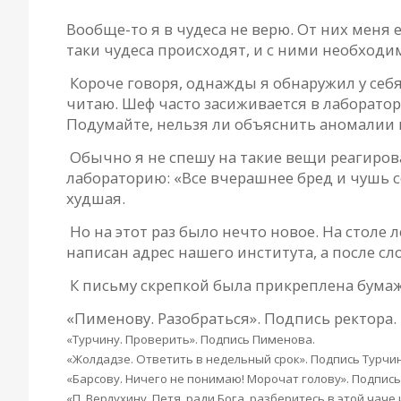
Вообще-то я в чудеса не верю. От них меня 
таки чудеса происходят, и с ними необходи
Короче говоря, однажды я обнаружил у себя
читаю. Шеф часто засиживается в лаборатори
Подумайте, нельзя ли объяснить аномалии 
Обычно я не спешу на такие вещи реагироват
лабораторию: «Все вчерашнее бред и чушь с
худшая.
Но на этот раз было нечто новое. На сто
написан адрес нашего института, а после сл
К письму скрепкой была прикреплена бумаж
«Пименову. Разобраться». Подпись ректора.
«Турчину. Проверить». Подпись Пименова.
«Жолдадзе. Ответить в недельный срок». Подпись Турчин
«Барсову. Ничего не понимаю! Морочат голову». Подпис
«П. Верлухину. Петя, ради Бога, разберитесь в этой чаче