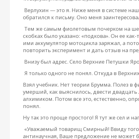
Верлухин — это я. Ниже меня в системе наш
обратился к письму. Оно меня заинтересова
Тем же самым фиолетовым почерком на шест
скобках было указано: «подкова». Он ее как-
ими аккумулятор мотоцикла заряжал, а пото
повторить эксперимент и дать отзыв на пре
Внизу был адрес. Село Верхние Петушки Яр
Я только одного не понял. Откуда в Верхни
Взял учебник. Нет теории Брумма. Полез в 
умерший, как выяснилось, двести двадцать л
алхимиком. Потом все это, естественно, опр
понял.
Ну так это проще простого! Я тут же сел и на
«Уважаемый товарищ Смирный! Ввиду того, 
антинаучная, Ваше предложение не может б