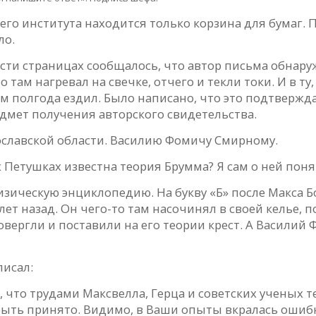
его института находится только корзина для бумаг. 
ло.
и страницах сообщалось, что автор письма обнаруж
то там нагревал на свечке, отчего и текли токи. И в т
м полгода ездил. Было написано, что это подтвержд
дмет получения авторского свидетельства.
ославской области. Василию Фомичу Смирному.
х Петушках известна теория Брумма? Я сам о ней поня
физическую энциклопедию. На букву «Б» после Макса 
ет назад. Он чего-то там насочинял в своей келье, 
овергли и поставили на его теории крест. А Василий Ф
писал:
что трудами Максвелла, Герца и советских ученых т
ыть принято. Видимо, в Ваши опыты вкралась ошибк