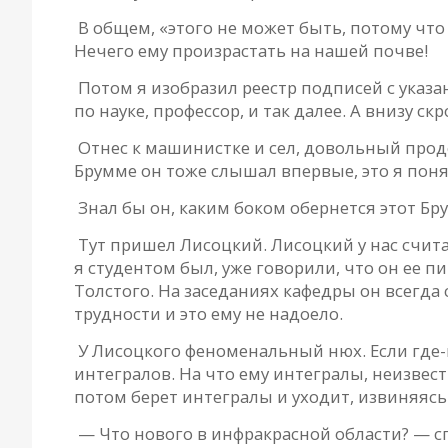
В общем, «этого не может быть, потому что 
Нечего ему произрастать на нашей почве!
Потом я изобразил реестр подписей с указ
по науке, профессор, и так далее. А внизу с
Отнес к машинистке и сел, довольный проде
Брумме он тоже слышал впервые, это я понял
Знал бы он, каким боком обернется этот Бр
Тут пришел Лисоцкий. Лисоцкий у нас счит
я студентом был, уже говорили, что он ее п
Толстого. На заседаниях кафедры он всегда 
трудности и это ему не надоело.
У Лисоцкого феноменальный нюх. Если где-
интегралов. На что ему интегралы, неизвест
потом берет интегралы и уходит, извиняясь. 
— Что нового в инфракрасной области? — с