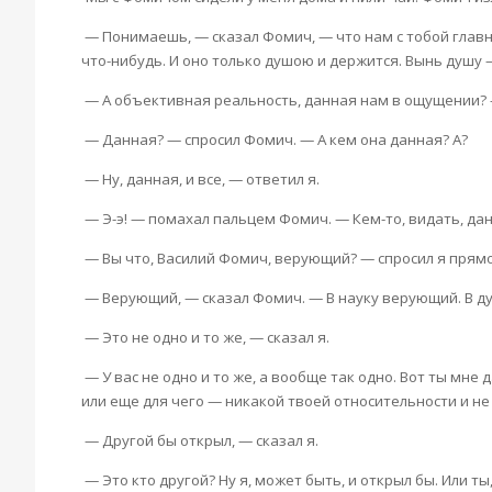
— Понимаешь, — сказал Фомич, — что нам с тобой главно
что-нибудь. И оно только душою и держится. Вынь душу 
— А объективная реальность, данная нам в ощущении? — 
— Данная? — спросил Фомич. — А кем она данная? А?
— Ну, данная, и все, — ответил я.
— Э-э! — помахал пальцем Фомич. — Кем-то, видать, дан
— Вы что, Василий Фомич, верующий? — спросил я ­прямо
— Верующий, — сказал Фомич. — В науку верующий. В д
— Это не одно и то же, — сказал я.
— У вас не одно и то же, а вообще так одно. Вот ты мне
или еще для чего — никакой твоей относительности и не
— Другой бы открыл, — сказал я.
— Это кто другой? Ну я, может быть, и открыл бы. Или 