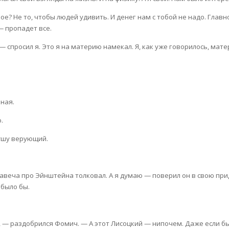
е? Не то, чтобы людей удивить. И денег нам с тобой не надо. Главн
— пропадет все.
спросил я. Это я на материю намекал. Я, как уже говорилось, мате
ная.
.
ушу верующий.
 давеча про Эйнштейна толковал. А я думаю — поверил он в свою прид
 было бы.
ты, — раздобрился Фомич. — А этот Лисоцкий — нипочем. Даже если б