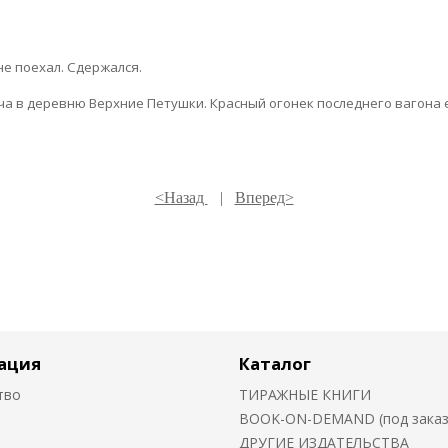
не поехал. Сдержался.
ча в деревню Верхние Петушки. Красный огонек послед­него вагона е
<Назад
|
Вперед>
ация
Каталог
тво
ТИРАЖНЫЕ КНИГИ
BOOK-ON-DEMAND (под заказ о
ДРУГИЕ ИЗДАТЕЛЬСТВА