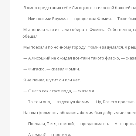
Я живо представил себе Лисоцкого с силосной башней н
— Или возьми Брумма, — продолжал Фомич. — Тоже был 
Мы попили чаю и стали собирать Фомича. Собственно, со
обещал.
Мы поехали по ночному городу. Фомич задумался. Я реш
— А Лисоцкий не ожидал все-таки такого фиаско, — сказа
— Фигаско, — сказал Фомич.
Я не понял, шутит он или нет.
— С него как с гуся вода, — сказал я.
— То-то и оно, — вздохнул Фомич. — Ну, Бог его простит.
На платформе мы обнялись. Фомич был добрым человек
— Поехали, Петя, со мной, — предложил он. — А то пропа
— А семья? — спросил я.