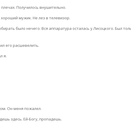
а плечах. Получилось внушительно.
хороший мужик. Не лез в телевизор.
бирать было нечего. Вся аппаратура осталась у Лисоцкого. Был тол
ил его расшевелить.
л я.
ом. Он меня пожалел.
дешь здесь. Ей-Богу, пропадешь.