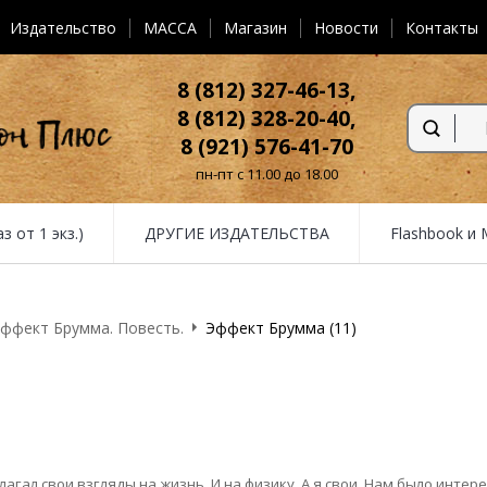
Издательство
MACCA
Магазин
Новости
Контакты
8 (812) 327-46-13,
8 (812) 328-20-40,
8 (921) 576-41-70
пн-пт с 11.00 до 18.00
от 1 экз.)
ДРУГИЕ ИЗДАТЕЛЬСТВА
Flashbook и
ффект Брумма. Повесть.
Эффект Брумма (11)
гал свои взгляды на жизнь. И на физику. А я свои. Нам было интере