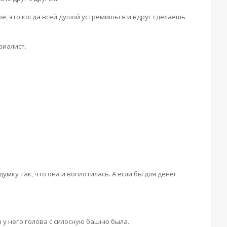
ое, это когда всей душой устремишься и вдруг сделаешь
риалист.
умку так, что она и воплотилась. А если бы для денег
ы у него голова с силосную башню была.