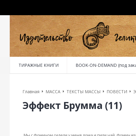
ТИРАЖНЫЕ КНИГИ
BOOK-ON-DEMAND (под заказ 
Главная
MACCA
ТЕКСТЫ МАССЫ
ПОВЕСТИ
Э
Эффект Брумма (11)
11. Провожаю Фомича
Мы с Фомичом сидели у меня дома и пили чай. Фомич изла