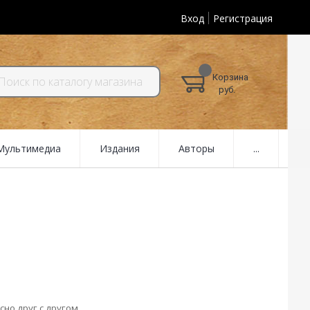
Вход
Регистрация
Корзина
руб.
 Мультимедиа
Издания
Авторы
...
сно друг с другом.