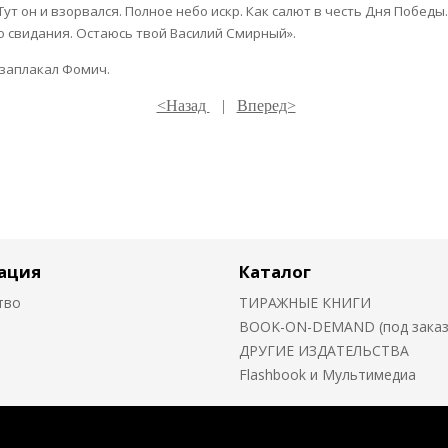
. Тут он и взорвался. Полное небо искр. Как салют в честь Дня Побед
о свидания. Остаюсь твой Василий Смирный».
е заплакал Фомич.
<Назад
|
Вперед>
ация
Каталог
тво
ТИРАЖНЫЕ КНИГИ
BOOK-ON-DEMAND (под заказ о
ДРУГИЕ ИЗДАТЕЛЬСТВА
Flashbook и Мультимедиа