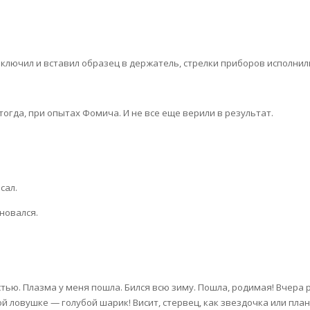
 включил и вставил образец в держатель, стрелки приборов исполнили
 тогда, при опытах Фомича. И не все еще верили в результат.
сал.
лновался.
тью. Плазма у меня пошла. Бился всю зиму. Пошла, родимая! Вчера
й ловушке — голубой шарик! Висит, стервец, как звездочка или плане