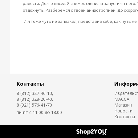
радости. Долго висел. Я снежок слепил и запустил в него
отдохнуть. Разберемся с твоей анизотропией. До скорог
И я тоже чуть не заплакал, представив себе, как чуть н
Контакты
Информ
8 (812) 327-46-13,
Издательс
8 (812) 328-20-40,
MACCA
8 (921) 576-41-70
Магазин
Новости
пн-пт с 11.00 до 18.00
Контакты
Создано
на платформе