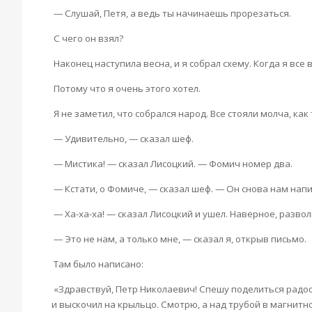
— Слушай, Петя, а ведь ты начинаешь прорезаться.
С чего он взял?
Наконец наступила весна, и я собрал схему. Когда я все
Потому что я очень этого хотел.
Я не заметил, что собрался народ. Все стояли молча, как
— Удивительно, — сказал шеф.
— Мистика! — сказал Лисоцкий. — Фомич номер два.
— Кстати, о Фомиче, — сказал шеф. — Он снова нам напи
— Ха-ха-ха! — сказал Лисоцкий и ушел. Наверное, разво
— Это не нам, а только мне, — сказал я, открыв письмо.
Там было написано:
«Здравствуй, Петр Николаевич! Спешу поделиться радос
и выскочил на крыльцо. Смотрю, а над трубой в магнитно