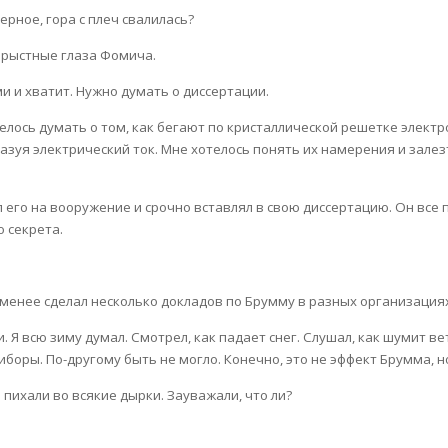
рное, гора с плеч свалилась?
орыстные глаза Фомича.
и и хватит. Нужно думать о диссертации.
елось думать о том, как бегают по кристаллической решетке электро
зуя электрический ток. Мне хотелось понять их намерения и залезть
его на вооружение и срочно вставлял в свою диссертацию. Он все п
о секрета.
менее сделал несколько докладов по Брумму в разных организациях 
 Я всю зиму думал. Смотрел, как падает снег. Слушал, как шумит ве
иборы. По-другому быть не могло. Конечно, это не эффект Брумма, но
 пихали во всякие дырки. Зауважали, что ли?