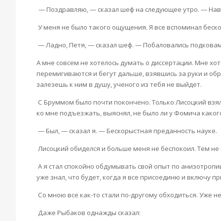
— Поздравляю, — сказал шеф на следующее утро. — Наве
У меня не было такого ощущения. Я все вспоминал беск
— Ладно, Петя, — сказал шеф. — Побаловались подковам
А мне совсем не хотелось думать о диссертации. Мне хот
перемигиваются и бегут дальше, взявшись за руки и обра
залезешь к ним в душу, ученого из тебя не выйдет.
С Бруммом было почти покончено. Только Лисоцкий взял 
ко мне подъезжать, выяснял, не было ли у Фомича каког
— Был, — сказал я. — Бескорыстная преданность науке.
Лисоцкий обиделся и больше меня не беспокоил. Тем не 
А я стал спокойно обдумывать свой опыт по анизотропии.
уже знал, что будет, когда я все присоединю и включу пр
Со мною все как-то стали по-другому обходиться. Уже не
Даже Рыбаков однажды сказал: