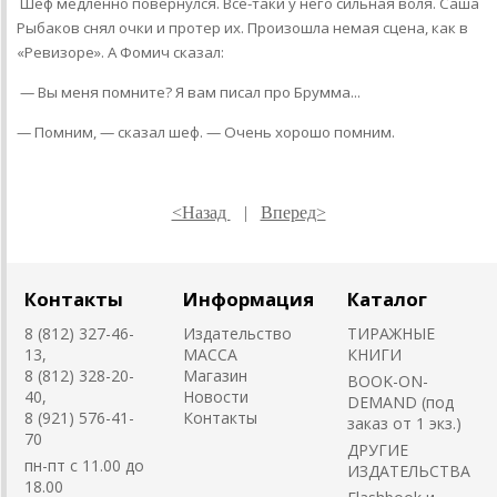
Шеф медленно повернулся. Все-таки у него сильная воля. Саша
Рыбаков снял очки и протер их. Произошла немая сцена, как в
«Ревизоре». А Фомич сказал:
— Вы меня помните? Я вам писал про Брумма...
— Помним, — сказал шеф. — Очень хорошо помним.
<Назад
|
Вперед>
Контакты
Информация
Каталог
8 (812) 327-46-
Издательство
ТИРАЖНЫЕ
13,
MACCA
КНИГИ
8 (812) 328-20-
Магазин
BOOK-ON-
40,
Новости
DEMAND (под
8 (921) 576-41-
Контакты
заказ от 1 экз.)
70
ДРУГИЕ
пн-пт с 11.00 до
ИЗДАТЕЛЬСТВА
18.00