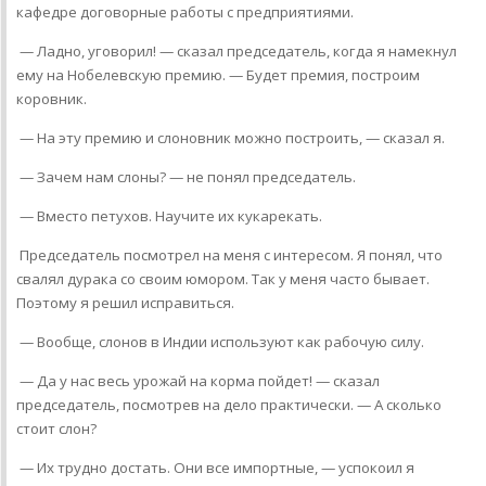
кафедре договорные работы с предприятиями.
— Ладно, уговорил! — сказал председатель, когда я намекнул
ему на Нобелевскую премию. — Будет премия, построим
коровник.
— На эту премию и слоновник можно построить, — сказал я.
— Зачем нам слоны? — не понял председатель.
— Вместо петухов. Научите их кукарекать.
Председатель посмотрел на меня с интересом. Я понял, что
свалял дурака со своим юмором. Так у меня часто бывает.
Поэтому я решил исправиться.
— Вообще, слонов в Индии используют как рабочую силу.
— Да у нас весь урожай на корма пойдет! — сказал
председатель, посмотрев на дело практически. — А сколько
стоит слон?
— Их трудно достать. Они все импортные, — успокоил я