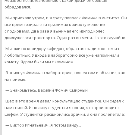
Неизвестно, исчезновению с какой доски он больше
обрадовался.
Мы приехали утром, и я сразу поволок Фомича в институт. Он
все время озирался и прижимал к животу мешочек
с подковами. Два раза я вынимал его из-под колес
движущегося транспорта. Один раз он меня. Но это случайно.
Мы шли по коридору кафедры, обрастая сзади хвостом из
любопытных. У входа в лабораторию все уже напоминали
комету. Ядром были мы с Фомичом.
Я впихнул Фомича в лабораторию, вошел сам и объявил, как
на приеме:
— Знакомьтесь, Василий Фомич Смирный.
Шеф в это время давал консультацию студентке. Он сидел к
нам спиной. И по лицу студентки я понял, что происходит с
шефом. У студентки расширились зрачки, и она пролепетала:
— Виктор Игнатьевич, я потом зайду...