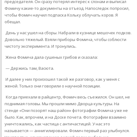
председателя. Он сразу потерял интерес к слонам и выписал
Фомичу какие-то документы на отъезд. Напоследок попросил,
чтобы Фомич научил подпаска Кольку облучать коров. Я
обещал.
День у нас ушел на сборы. Набрали в кузнице мешочек подков.
Довольно тяжелый. Взяли приборы Фомича, чтобы соблюсти
чистоту эксперимента. И тронулись.
Жена Фомича дала сушеных грибов и сказала:
— Держись там, Васюта.
И далее у них произошел такой же разговор, как у меня с
женой. Только они говорили о научной позиции.
Когда приехали в райцентр, Фомич весь съежился. Он шел, не
поднимая головы. Мы прошли мимо Дворца культуры. На
стенде «Они позорят наш район» фотографии Фомича уже не
было. Как, впрочем, и на Доске почета. Фотографии взаимно
уничтожались, как частица с античастицей. У нас это
называется — аннигилировали. Фомич первый раз улыбнулся.