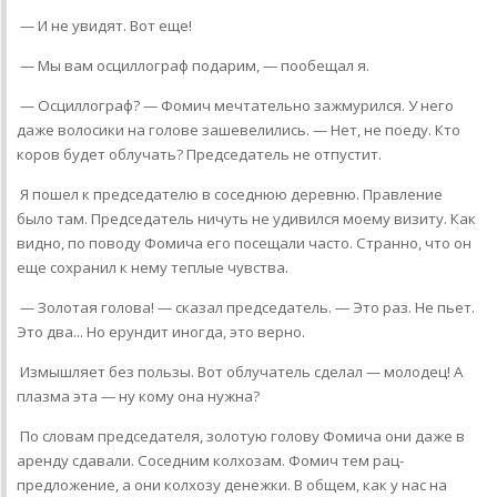
— И не увидят. Вот еще!
— Мы вам осциллограф подарим, — пообещал я.
— Осциллограф? — Фомич мечтательно зажмурился. У него
даже волосики на голове зашевелились. — Нет, не поеду. Кто
коров будет облучать? Председатель не отпустит.
Я пошел к председателю в соседнюю деревню. Правление
было там. Председатель ничуть не удивился моему визиту. Как
видно, по поводу Фомича его посещали часто. Странно, что он
еще сохранил к нему теплые чувства.
— Золотая голова! — сказал председатель. — Это раз. Не пьет.
Это два... Но ерундит иногда, это верно.
Измышляет без пользы. Вот облучатель сделал — молодец! А
плазма эта — ну кому она нужна?
По словам председателя, золотую голову Фомича они даже в
аренду сдавали. Соседним колхозам. Фомич тем рац­
предложение, а они колхозу денежки. В общем, как у нас на