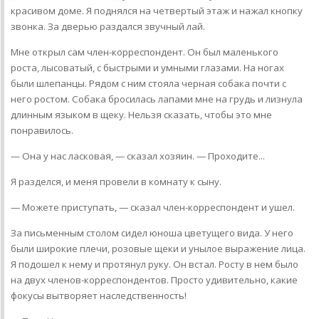
красивом доме. Я поднялся на четвертый этаж и нажал кнопку
звонка. За дверью раздался звучный лай.
Мне открыл сам член-корреспондент. Он был маленького
роста, лысоватый, с быстрыми и умными глазами. На ногах
были шлепанцы. Рядом с ним стояла черная собака почти с
него ростом. Собака бросилась лапами мне на грудь и лизнула
длинным языком в щеку. Нельзя сказать, чтобы это мне
понравилось.
— Она у нас ласковая, — сказал хозяин. — Проходите...
Я разделся, и меня провели в комнату к сыну.
— Можете приступать, — сказал член-корреспондент и ушел.
За письменным столом сидел юноша цветущего вида. У него
были широкие плечи, розовые щеки и унылое выражение лица.
Я подошел к нему и протянул руку. Он встал. Росту в нем было
на двух членов-корреспондентов. Просто удивительно, какие
фокусы вытворяет наследственность!