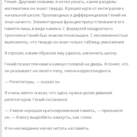
Гения. Другими словами, я хотел узнать, какие разделы
математики он знает твердо. Я решил идти от интегралов к
начальной школе. Производных и дифференциалов Гений не
знал начисто. Элементарные функции присутствовали в его
памяти лишь в виде намека. С формулой квадратного
трехчлена Гений был знаком понаслышке. С несомненно­стью
выяснилось, что твердо он знал только таблицу умножения.
Я спросил, каким образом ему удалось закончить школу.
Гений пожал плечами и кивнул головой на дверь. Я понял, что
он указывает на своего папу, члена-корреспондента.
— Репетиторы, — сказал он.
Я очень мягко сказал, что здесь нужна целая дивизия
репетиторов. Гений согласился.
— У меня хорошая кратковременная память, — признался
он. — Я могу выдолбить наизусть, как стихи.
И он неожиданно начал читать на память: