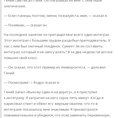
Гений сам писал стихи. Он показывал их мне. Стихи были
элегические.
— Если станешь поэтом, смени, пожалуйста, имя, — сказал я.
— Понимаю, — сказал он.
На последнее занятие он притащил мне всего один интеграл.
Этот интеграл с большим трудом раздобыл преподаватель. У
нас с ним был заочный поединок. Сумеет ли он составить
интеграл, который я не смогу взять? Я за две недели гигантски
повысил свой класс.
— Он сказал, что этот пример из Университета, — доложил
Гений.
— Посмотрим! — бодро сказал я.
Гений запел «Выхожу один я на дорогу», а я приступил
к интегралу. Я затратил на него сорок пять минут. Когда я
нарисовал ответ и обвел его жирным овалом, что-то в
интеграле показалось мне знакомым. Я присмотрелся
повнимательнее и убедился, что если заменить переменную,