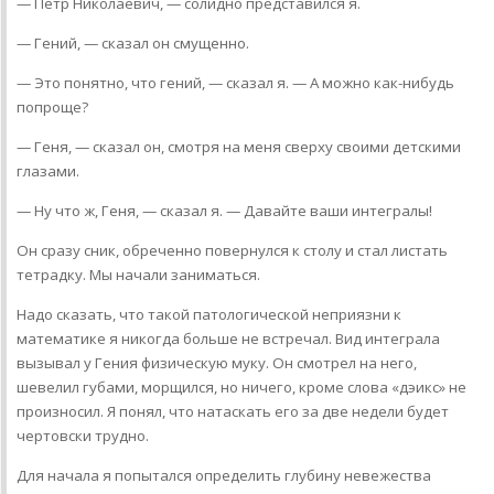
— Петр Николаевич, — солидно представился я.
— Гений, — сказал он смущенно.
— Это понятно, что гений, — сказал я. — А можно как-нибудь
попроще?
— Геня, — сказал он, смотря на меня сверху своими дет­скими
глазами.
— Ну что ж, Геня, — сказал я. — Давайте ваши интегралы!
Он сразу сник, обреченно повернулся к столу и стал листать
тетрадку. Мы начали заниматься.
Надо сказать, что такой патологической неприязни к
математике я никогда больше не встречал. Вид интеграла
вызывал у Гения физическую муку. Он смотрел на него,
шевелил губами, морщился, но ничего, кроме слова «дэикс» не
произносил. Я понял, что натаскать его за две недели будет
чертовски трудно.
Для начала я попытался определить глубину невежества