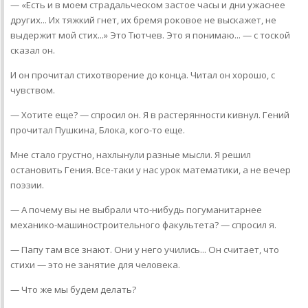
— «Есть и в моем страдальческом застое часы и дни ужаснее
других... Их тяжкий гнет, их бремя роковое не выскажет, не
выдержит мой стих...» Это Тютчев. Это я понимаю... — с тоской
сказал он.
И он прочитал стихотворение до конца. Читал он хорошо, с
чувством.
— Хотите еще? — спросил он. Я в растерянности кивнул. Гений
прочитал Пушкина, Блока, кого-то еще.
Мне стало грустно, нахлынули разные мысли. Я решил
остановить Гения. Все-таки у нас урок математики, а не вечер
поэзии.
— А почему вы не выбрали что-нибудь погуманитарнее
механико-машиностроительного факультета? — спросил я.
— Папу там все знают. Они у него учились... Он считает, что
стихи — это не занятие для человека.
— Что же мы будем делать?