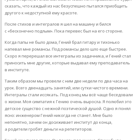
сказать, что каждый из нас безуспешно пытался приобщить
другого к недоступной ему красоте.
После стихов и интегралов я шел на машину и бился
с «бесконечно подлым». Пока перевес был на его стороне.
Когда папы не было дома, Гений брал гитару и тихонько
напевал мне романсы. Под романсы дело шло еще быстрее.
Скоро я перерешал все интегралы из задачника, и Гений стал
приносить мне другие, которые выдавал ему преподаватель
в институте.
Таким образом мы провели с ним две недели по два часа на
урок. Всего двенадцать занятий, или сутки чистого времени.
Интегралы стали иссякать. Под конец мы всё чаще беседовали
о жизни. Моя симпатия к Гению очень выросла. Я полюбил это
детское существо с нежной поэтической душой. Одно я понял
ясно: инженером Гений никогда не станет. Мне было
непонятно, зачем он досиживает институт до конца,
а родители гробят деньги на репетиторов.