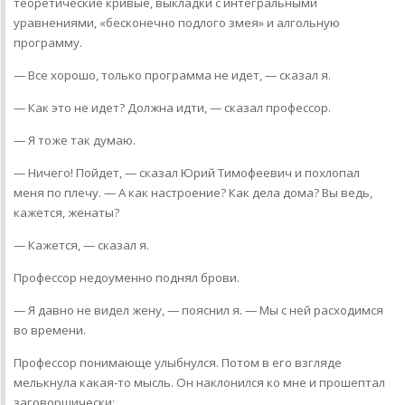
теоретические кривые, выкладки с интегральными
уравнениями, «бесконечно подлого змея» и алгольную
программу.
— Все хорошо, только программа не идет, — сказал я.
— Как это не идет? Должна идти, — сказал профессор.
— Я тоже так думаю.
— Ничего! Пойдет, — сказал Юрий Тимофеевич и похлопал
меня по плечу. — А как настроение? Как дела дома? Вы ведь,
кажется, женаты?
— Кажется, — сказал я.
Профессор недоуменно поднял брови.
— Я давно не видел жену, — пояснил я. — Мы с ней расходимся
во времени.
Профессор понимающе улыбнулся. Потом в его взгляде
мелькнула какая-то мысль. Он наклонился ко мне и прошептал
заговорщически: