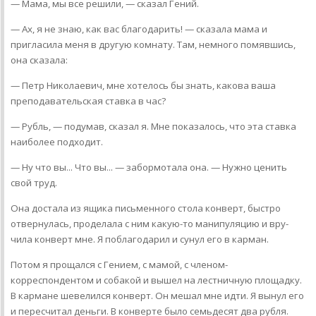
— Мама, мы все решили, — сказал Гений.
— Ах, я не знаю, как вас благодарить! — сказала мама и
пригласила меня в другую комнату. Там, немного помявшись,
она сказала:
— Петр Николаевич, мне хотелось бы знать, какова ваша
преподавательская ставка в час?
— Рубль, — подумав, сказал я. Мне показалось, что эта ставка
наиболее подходит.
— Ну что вы... Что вы... — забормотала она. — Нужно ценить
свой труд.
Она достала из ящика письменного стола конверт, быстро
отвернулась, проделала с ним какую-то манипуляцию и вру­
чила конверт мне. Я поблагодарил и сунул его в карман.
Потом я прощался с Гением, с мамой, с членом-
корреспондентом и собакой и вышел на лестничную площадку.
В кармане шевелился конверт. Он мешал мне идти. Я вынул его
и пересчитал деньги. В конверте было семьдесят два рубля.