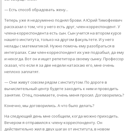
— Есть способ обрадовать жену...
Теперь уже я недоуменно поднял брови. А Юрий Тимофеевич
рассказал о том, что у него есть друг, член-корреспондент. У
члена-корреспондента есть сын. Сын учится на втором курсе
нашего института, только на другом факультете. И у него
нелады с математикой. Нужно помочь ему разобраться в
интегралах. Сам член-корреспондент их уже подзабыл, да ему
и некогда. Вот он и ищет репетитора своему сынку. Профессор
сказал, что если я за две недели натаскаю его, мне очень
неплохо заплатят.
— Они живут совсем рядом с институтом. По дороге в
вычислительный центр будете заходить к ним и проводить
занятие. Отец, понимаете, очень меня просил. Договорились?
Конечно, мы договорились. А что было делать?
На следующий день мне сообщили, когда можно приходить.
Вечером я отправился к члену-корреспонденту. Он
действительно жил в двух шагах от института, в новом