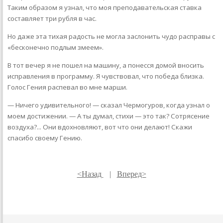
Таким образом я узнал, что моя преподавательская ставка
составляет три рубля в час.
Но даже эта тихая радость не могла заслонить чудо расправы с
«бесконечно подлым змеем».
В тот вечер я не пошел на машину, а понесся домой вносить
исправления в программу. Я чувствовал, что победа близка.
Голос Гения распевал во мне марши.
— Ничего удивительного! — сказал Чермогуров, когда узнал о
моем достижении. — А ты думал, стихи — это так? Сотрясение
воздуха?... Они вдохновляют, вот что они делают! Скажи
спасибо своему Гению.
<Назад
|
Вперед>