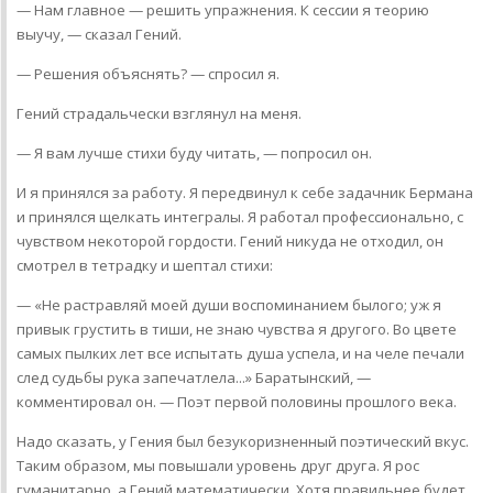
— Нам главное — решить упражнения. К сессии я теорию
выучу, — сказал Гений.
— Решения объяснять? — спросил я.
Гений страдальчески взглянул на меня.
— Я вам лучше стихи буду читать, — попросил он.
И я принялся за работу. Я передвинул к себе задачник Бермана
и принялся щелкать интегралы. Я работал профессионально, с
чувством некоторой гордости. Гений никуда не отходил, он
смотрел в тетрадку и шептал стихи:
— «Не растравляй моей души воспоминанием былого; уж я
привык грустить в тиши, не знаю чувства я другого. Во цвете
самых пылких лет все испытать душа успела, и на челе печали
след судьбы рука запечатлела...» Баратынский, —
комментировал он. — Поэт первой половины прошлого века.
Надо сказать, у Гения был безукоризненный поэтический вкус.
Таким образом, мы повышали уровень друг друга. Я рос
гуманитарно, а Гений математически. Хотя правильнее будет