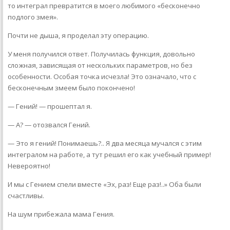
то интеграл превратится в моего любимого «бесконечно
подлого змея».
Почти не дыша, я проделал эту операцию.
У меня получился ответ. Получилась функция, довольно
сложная, зависящая от нескольких параметров, но без
особенности. Особая точка исчезла! Это означало, что с
бесконечным змеем было покончено!
— Гений! — прошептал я.
— А? — отозвался Гений.
— Это я гений! Понимаешь?.. Я два месяца мучался с этим
интегралом на работе, а тут решил его как учебный пример!
Невероятно!
И мы с Гением спели вместе «Эх, раз! Еще раз!..» Оба были
счастливы.
На шум прибежала мама Гения.