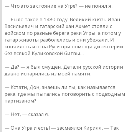
— Что это за стояние на Угре? — не понял я.
— Было такое в 1480 году. Великий князь Иван
Васильевич и татарский хан Ахмет стояли с
войском по разные берега реки Угры, а потом у
татар животы разболелись и они убежали. И
кончилось иго на Руси при помощи дизентерии
без всякой Куликовской битвы...
— Да? — я был смущён. Детали русской истории
давно испарились из моей памяти.
— Кстати, Дон, знаешь ли ты, как называется
река, где мы пытались поговорить с подводным
партизаном?
— Нет, — сказал я.
— Она Угра и есть! — засмеялся Кирилл. — Так