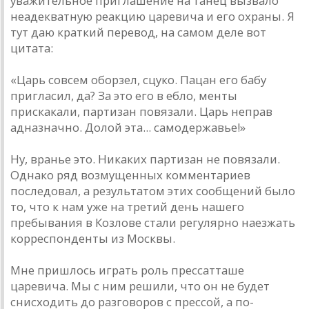
уважительное приглашение на танец вызвало
неадекватную реакцию царевича и его охраны. Я
тут даю краткий перевод, на самом деле вот
цитата:
«Царь совсем оборзел, сцуко. Пацан его бабу
пригласил, да? За это его в ебло, менты
прискакали, партизан повязали. Царь неправ
адназначно. Долой эта... самодержавье!»
Ну, вранье это. Никаких партизан не повязали.
Однако ряд возмущенных комментариев
последовал, а результатом этих сообщений было
то, что к нам уже на третий день нашего
пребывания в Козлове стали регулярно наезжать
корреспонденты из Москвы.
Мне пришлось играть роль пресс­атташе
царевича. Мы с ним решили, что он не будет
снисходить до разговоров с прессой, а по­