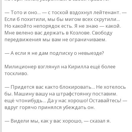
— То­то и оно... — с тоской вздохнул лейтенант. —
Если б похитили, мы бы мигом всех скрутили...
Но какой­то непорядок есть. Я не знаю — какой.
Мне велено вас держать в Козлове. Свободу
передвижения мы вам не ограничиваем.
— А если я не дам подписку о невыезде?
Милиционер взглянул на Кирилла ещё более
тоск­ливо.
— Придется вас как­то блокировать... Не хотелось
бы. Машину вашу на штрафстоянку поставим.
ещё что­нибудь... Да у нас хорошо! Оставайтесь! —
вдруг горячо принялся убеждать он.
— Видели мы, как у вас хорошо, — сказал я.