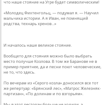
что наше стояние на Угре будет символическим!
«Молодец Фихтенгольц, — подумал я. — Научил
мальчика истории. А я Иван, не помнящий
родства, технарь хренов...»
* * *
И началось наше великое стояние.
Вообще­то для стояния можно было выбрать
место получше Козлова. В том же Баранове не в
пример приятнее, да и песни поют человеческие,
не то, что здесь.
По вечерам из «Серого козла» доносился все тот
же репертуар: «Брянский лес», «Матрос Железняк­
партизан», «По долинам и по взгорьям».
Мы в этот ресторан больше не ходили, а