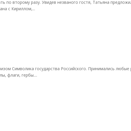
ь по второму разу. Увидев незваного гостя, Татьяна предложила
на с Кириллом,...
визом Символика государства Российского. Принимались любые 
, флаги, гербы....