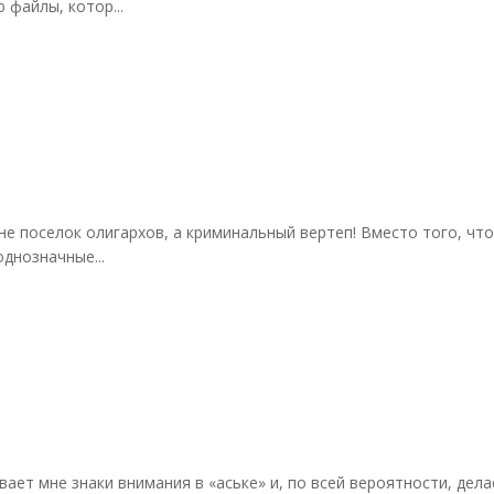
файлы, котор...
это не поселок олигархов, а криминальный вертеп! Вместо того,
днозначные...
зывает мне знаки внимания в «аське» и, по всей вероятности, дел