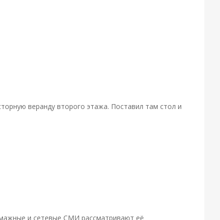
росторную веранду второго этажа. Поставил там стол и
 бумажные и сетевые СМИ рассматривают её