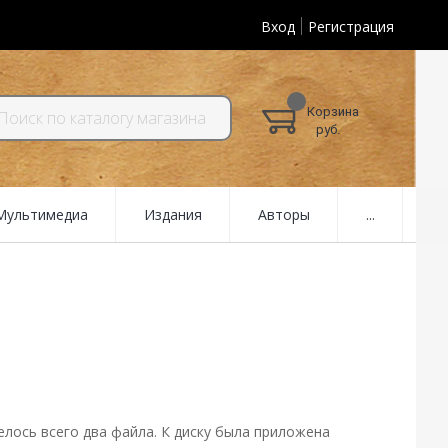
Вход
Регистрация
Корзина
руб.
 Мультимедиа
Издания
Авторы
...
елось всего два файла. К диску была приложена