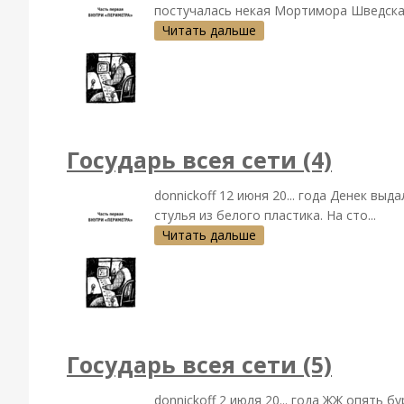
постучалась некая Мортимора Шведская
Читать дальше
Государь всея сети (4)
donnickoff 12 июня 20... года Денек вы
стулья из белого пластика. На сто...
Читать дальше
Государь всея сети (5)
donnickoff 2 июля 20... года ЖЖ опять