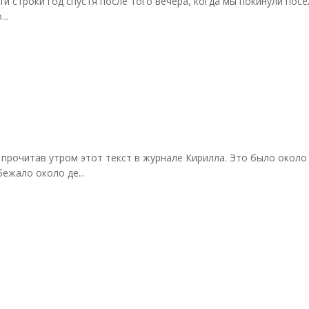
 строки год спустя после того вечера, когда мы покинули посе
..
, прочитав утром этот текст в журнале Кирилла. Это было около
бежало около де...