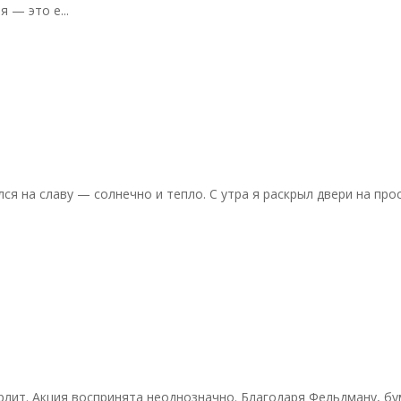
 — это е...
дался на славу — солнечно и тепло. С утра я раскрыл двери на п
 бурлит. Акция воспринята неоднозначно. Благодаря Фельдману,