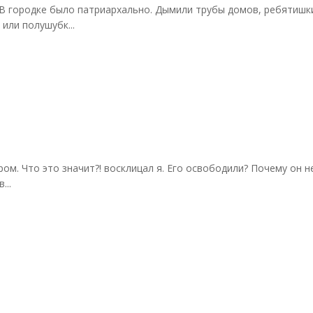
ородке было патриархально. Дымили трубы домов, ребятишки к
или полушубк...
ром. Что это значит?! восклицал я. Его освободили? Почему он н
...