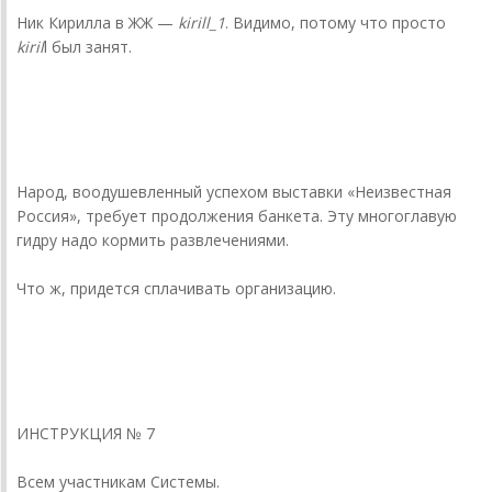
Ник Кирилла в ЖЖ —
kirill_1
. Видимо, потому что просто
kiril
l был занят.
donnickoff
10 августа 20... года
Народ, воодушевленный успехом выставки «Неизвестная
Россия», требует продолжения банкета. Эту многоглавую
гидру надо кормить развлечениями.
Что ж, придется сплачивать организацию.
donnickoff
11 августа 20... года
ИНСТРУКЦИЯ № 7
Всем участникам Системы.