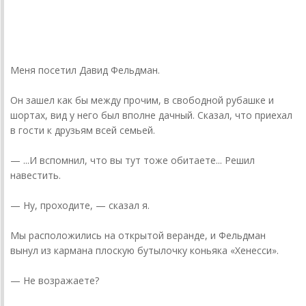
donnickoff
18 июля 20... года
Меня посетил Давид Фельдман.
Он зашел как бы между прочим, в свободной рубашке и
шортах, вид у него был вполне дачный. Сказал, что приехал
в гости к друзьям всей семьей.
— ...И вспомнил, что вы тут тоже обитаете... Решил
навестить.
— Ну, проходите, — сказал я.
Мы расположились на открытой веранде, и Фельдман
вынул из кармана плоскую бутылочку коньяка «Хенесси».
— Не возражаете?