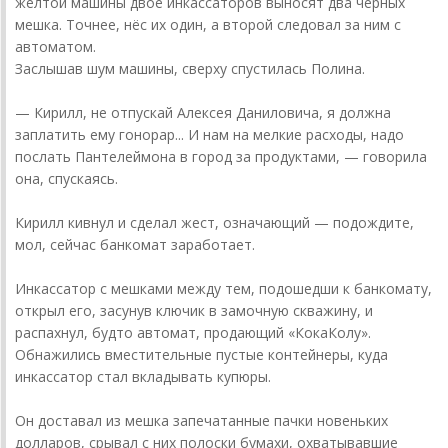
желтой машины двое инкассаторов выносят два черных
мешка. Точнее, нёс их один, а второй следовал за ним с
автоматом.
Заслышав шум машины, сверху спустилась Полина.
— Кирилл, не отпускай Алексея Даниловича, я должна
заплатить ему гонорар... И нам на мелкие расходы, надо
послать Пантелеймона в город за продуктами, — говорила
она, спускаясь.
Кирилл кивнул и сделал жест, означающий — подождите,
мол, сейчас банкомат заработает.
Инкассатор с мешками между тем, подошедши к банкомату,
открыл его, засунув ключик в замочную скважину, и
распахнул, будто автомат, продающий «Кока­Колу».
Обнажились вместительные пустые контейнеры, куда
инкассатор стал вкладывать купюры.
Он доставал из мешка запечатанные пачки новеньких
долларов, срывал с них полоски бумахи, охватывавшие