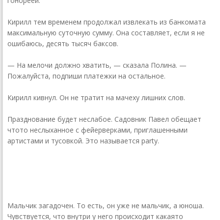
гонореей.
Кирилл тем временем продолжал извлекать из банкомата
максимальную суточную сумму. Она составляет, если я не
ошибаюсь, десять тысяч баксов.
— На мелочи должно хватить, — сказала Полина. —
Пожалуйста, подпиши платежки на остальное.
Кирилл кивнул. Он не тратит на мачеху лишних слов.
Празднование будет неслабое. Садовник Павел обещает
что­то неслыханное с фейерверками, приглашенными
артистами и тусовкой. Это называется party.
donnickoff
6 августа 20... года
Мальчик загадочен. То есть, он уже не мальчик, а юноша.
Чувствуется, что внутри у него происходит какая­то