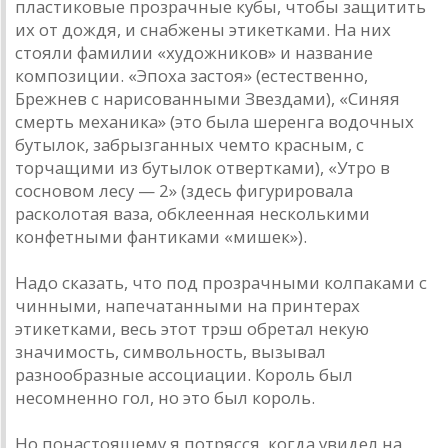
пластиковые прозрачные кубы, чтобы защитить
их от дождя, и снабжены этикетками. На них
стояли фамилии «художников» и название
композиции. «Эпоха застоя» (естественно,
Брежнев с нарисованными Звездами), «Синяя
смерть механика» (это была шеренга водочных
бутылок, забрызганных чем­то красным, с
торчащими из бутылок отвертками), «Утро в
сосновом лесу — 2» (здесь фигурировала
расколотая ваза, обклеенная несколькими
конфетными фантиками «мишек»).
Надо сказать, что под прозрачными колпаками с
чинными, напечатанными на принтерах
этикетками, весь этот трэш обретал некую
значимость, символьность, вызывал
разнообразные ассоциации. Король был
несомненно гол, но это был король.
Но по­настоящему я потрясся, когда увидел на