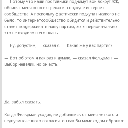
— Потому что наши противники поднимут вой вокруг ЖЖ,
обвинят меня во всех грехах и в подкупе интернет­
сообщества. А поскольку фактически подкупа никакого не
было, то интернет­сообщество обидится и действительно
станет поддерживать нашу партию, хотя первоначально
это не входило в его планы.
— Ну, допустим, — сказал я. — Какая же у вас партия?
— Вот об этом я как раз и думаю, — сказал Фельдман. —
Выбор невелик, но он есть.
donnickoff
19 июля 20... года
Да, забыл сказать.
Когда Фельдман уходил, не добившись от меня четкого и
недвусмысленного согласия, он как бы мимоходом обронил: