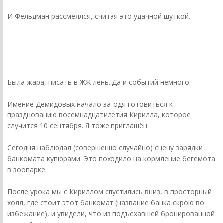
И Фельдман рассмеялся, считая это удачной шуткой.
donnickoff
3 августа 20... года
Была жара, писать в ЖЖ лень. Да и событий немного.
Имение Демидовых начало загодя готовиться к
празднованию восемнадцатилетия Кирилла, которое
случится 10 сентября. Я тоже приглашён.
Сегодня наблюдал (совершенно случайно) сцену зарядки
банкомата купюрами. Это походило на кормление бегемота
в зоопарке.
После урока мы с Кириллом спустились вниз, в просторный
холл, где стоит этот банкомат (название банка скрою во
избежание), и увидели, что из подъехавшей бронированной