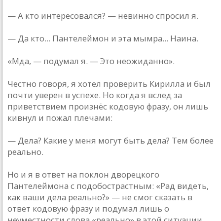
— А кто интересовался? — невинно спросил я.
— Да кто... Пантелеймон и эта мымра... Наина.
«Мда, — подумал я. — Это неожиданно».
Честно говоря, я хотел проверить Кирилла и был
почти уверен в успехе. Но когда я вслед за
приветствием произнёс кодовую фразу, он лишь
кивнул и пожал плечами:
— Дела? Какие у меня могут быть дела? Тем более
реально.
Но и я в ответ на поклон дворецкого
Пантелеймона с подобострастным: «Рад видеть,
как ваши дела реально?» — не смог сказать в
ответ кодовую фразу и подумал лишь о
неуместности слова «реально» в этой ситуации.