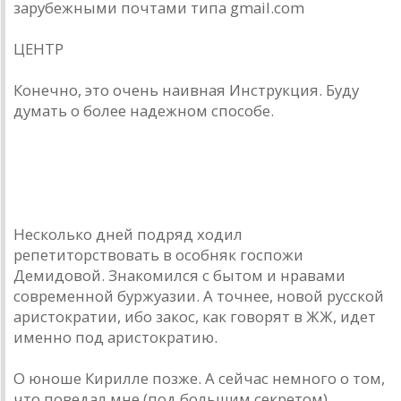
зарубежными почтами типа gmail.com
ЦЕНТР
Конечно, это очень наивная Инструкция. Буду
думать о более надежном способе.
donnickoff
8 июля 20... года
Несколько дней подряд ходил
репетиторствовать в особняк госпожи
Демидовой. Знакомился с бытом и нравами
современной буржуазии. А точнее, новой русской
аристократии, ибо закос, как говорят в ЖЖ, идет
именно под аристократию.
О юноше Кирилле позже. А сейчас немного о том,
что поведал мне (под большим секретом)