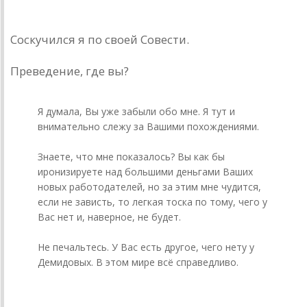
donnickoff
9 июля 20... года
Соскучился я по своей Совести.
Преведение, где вы?
pre_vedenie
Я думала, Вы уже забыли обо мне. Я тут и
внимательно слежу за Вашими похождениями.
Знаете, что мне показалось? Вы как бы
иронизируете над большими деньгами Ваших
новых работодателей, но за этим мне чудится,
если не зависть, то легкая тоска по тому, чего у
Вас нет и, наверное, не будет.
Не печальтесь. У Вас есть другое, чего нету у
Демидовых. В этом мире всё справедливо.