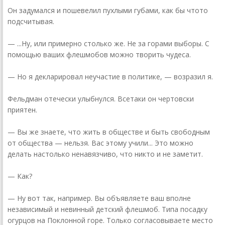
Он задумался и пошевелил пухлыми губами, как бы что­то
подсчитывая.
— ...Ну, или примерно столько же. Не за горами выборы. С
помощью ваших флешмобов можно творить чудеса.
— Но я декларировал неучастие в политике, — возразил я.
Фельдман отечески улыбнулся. Все­таки он чертовски
приятен.
— Вы же знаете, что жить в обществе и быть свободным
от общества — нельзя. Вас этому учили... Это можно
делать настолько ненавязчиво, что никто и не заметит.
— Как?
— Ну вот так, например. Вы объявляете ваш вполне
независимый и невинный детский флешмоб. Типа посадку
огурцов на Поклонной горе. Только согласовываете место