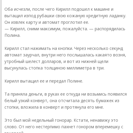
Оба исчезли, после чего Кирилл подошел к машине и
вытащил из­под рубашки свою кожаную кредитную ладанку.
Он извлек карту и автомат проглотил ее.
— Кирилл, сними максимум, пожалуйста. — распорядилась
Полина.
Кирилл стал нажимать на кнопки. Через несколько секунд
автомат заурчал, внутри него послышалась какаято возня,
утробный шелест долларов, и вот из нижней щели
высунулась стопка толщиною миллиметра в три.
Кирилл вытащил ее и передал Полине.
Та приняла деньги, в руках ее откуда ни возьмись появился
белый узкий конверт, она отсчитала десять бумажек из
стопки, вложила в конверт и протянула его мне.
Это был мой недельный гонорар. Кстати, ненавижу это
слово. От него нестерпимо пахнет гонором вперемешку с