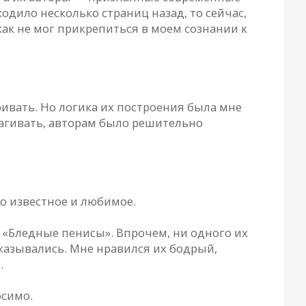
одило несколько страниц назад, то сейчас,
как не мог прикрепиться в моем сознании к
ривать. Но логика их построения была мне
рагивать, авторам было решительно
шо известное и любимое.
 «Бледные пенисы». Впрочем, ни одного их
сказывались. Мне нравился их бодрый,
.
осимо.