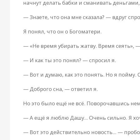
начнут делать бабки и сманивать деньгами, 
— Знаете, что она мне сказала? — вдруг спро
Я понял, что он о Богоматери.
— «Не время убирать жатву. Время сеять», 
— И как ты это понял? — спросил я.
— Вот и думаю, как это понять. Но я пойму.
— Доброго сна, — ответил я.
Но это было ещё не всё. Поворочавшись немн
— А ещё я люблю Дашу... Очень сильно. Я хо
— Вот это действительно новость... — пробо