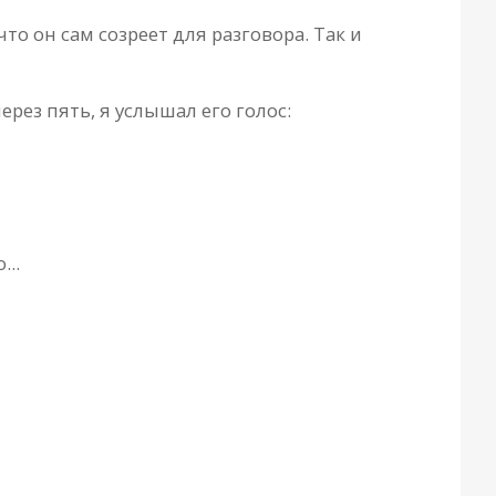
то он сам созреет для разговора. Так и
рез пять, я услышал его голос:
...