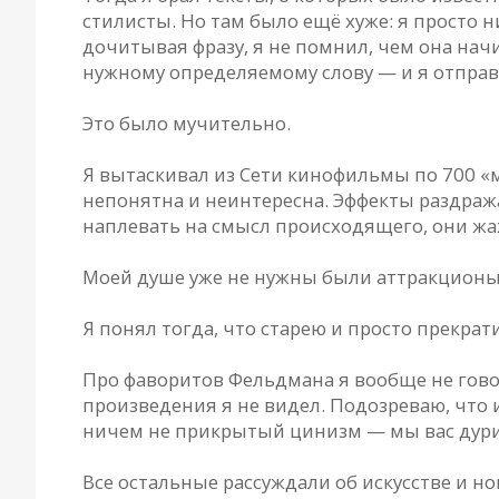
стилисты. Но там было ещё хуже: я просто н
дочитывая фразу, я не помнил, чем она нач
нужному определяемому слову — и я отправл
Это было мучительно.
Я вытаскивал из Сети кинофильмы по 700 «м
непонятна и неинтересна. Эффекты раздраж
наплевать на смысл происходящего, они ж
Моей душе уже не нужны были аттракционы
Я понял тогда, что старею и просто прекра
Про фаворитов Фельдмана я вообще не гово
произведения я не видел. Подозреваю, что 
ничем не прикрытый цинизм — мы вас дурим,
Все остальные рассуждали об искусстве и н