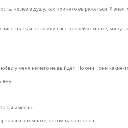
ть, не лез в душу, как принято выражаться. Я знал, ч
ись спать и погасили свет в своей комнате, минут че
юбви у меня ничего не выйдет. Но они... они какие-то
 ему.
что ты имеешь.
орочался в темноте, потом начал снова.