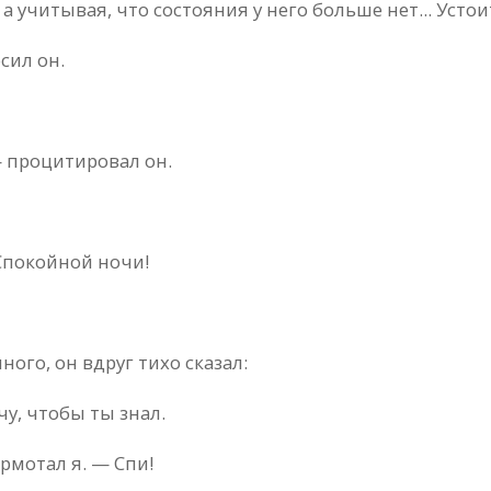
а учитывая, что состояния у него больше нет... Усто
сил он.
— процитировал он.
 Спокойной ночи!
ого, он вдруг тихо сказал:
чу, чтобы ты знал.
рмотал я. — Спи!