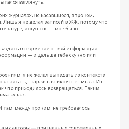
пытался взглянуть.
оих журналах, не касавшиеся, впрочем,
 Лишь я не делал записей в ЖЖ, потому что
итературе, искусстве — мне было
роисходить отторжение новой информации,
информации — и дальше тебе скучно или
роениям, я не желал выпадать из контекста
нал читать, стараясь вникнуть в смысл. И с
 так что приходилось возвращаться. Таким
ончательно.
И там, между прочим, не требовалось
ы, а их авторы — признанные современные