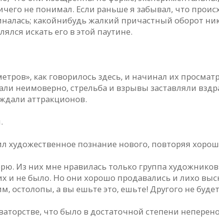
ичего не понимал. Если раньше я забывал, что происх
иналась; какой­нибудь жалкий причастный оборот ни
ялся искать его в этой паутине.
етров», как говорилось здесь, и начинал их просмат
али неимоверно, стрельба и взрывы заставляли взд
аждали аттракционов.
.
тил художественное познание нового, повторяя хоро
рю. Из них мне нравилась только группа художников
их и не было. Но они хорошо продавались и лихо вы
 остолопы, а вы ешьте это, ешьте! Другого не будет
оваторстве, что было в достаточной степени неперен