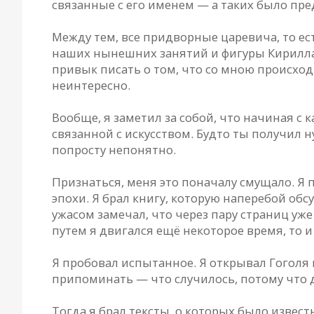
связанные с его именем — а таких было пре
Между тем, все придворные царевича, то ест
наших нынешних занятий и фигуры Кирилла,
привык писать о том, что со мною происходи
неинтересно.
Вообще, я заметил за собой, что начиная с 
связанной с искусством. Будто ты получил 
попросту непонятно.
Признаться, меня это поначалу смущало. Я 
эпохи. Я брал книгу, которую наперебой обсу
ужасом замечал, что через пару страниц уже
путем я двигался ещё некоторое время, то и
Я пробовал испытанное. Я открывал Гоголя 
припоминать — что случилось, потому что де
Тогда я брал тексты, о которых было изве