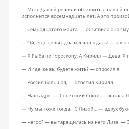
— Мы с Дашей решили объявить о нашей помо
исполнится восемнадцать лет. А это произой
— Семнадцатого марта, — объявила она см
— Ой, ещё целых два месяца ждать! — воскл
— Я Рыба по гороскопу. А Кирилл — Дева. Я
— И где же вы будете жить? — спросил я.
— Россия большая, — ответил Кирилл.
— Наш адрес — Советский Союз! — сказала Л
— Ну мы тоже тогда... С Лизой... — вдрух бух
— Чего­о? — вытаращилась на него Лиза. — 