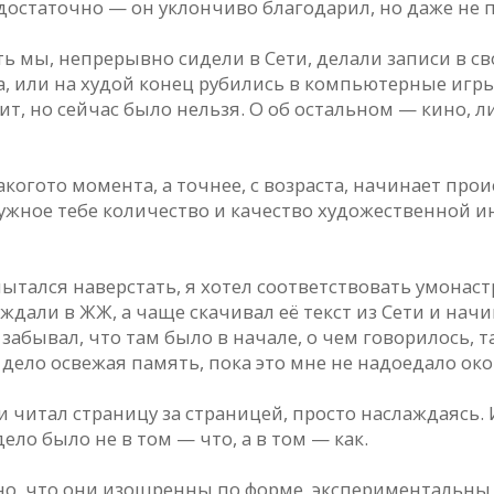
достаточно — он уклончиво благодарил, но даже не 
ь мы, непрерывно сидели в Сети, делали записи в св
 или на худой конец рубились в компьютерные игры.
т, но сейчас было нельзя. О об остальном — кино, л
какого­то момента, а точнее, с возраста, начинает п
нужное тебе количество и качество художественной 
пытался наверстать, я хотел соответствовать умонаст
ждали в ЖЖ, а чаще скачивал её текст из Сети и начи
 забывал, что там было в начале, о чем говорилось,
 дело освежая память, пока это мне не надоедало ок
и читал страницу за страницей, просто наслаждаясь. 
ло было не в том — что, а в том — как.
стно, что они изощренны по форме, экспериментальн