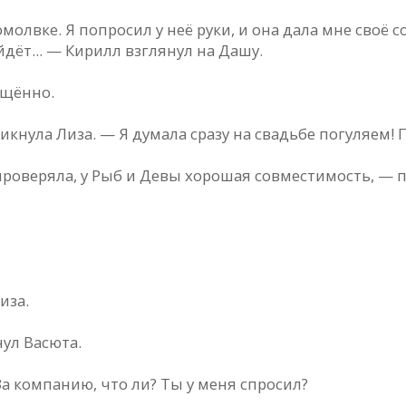
лвке. Я попросил у неё руки, и она дала мне своё с
дёт... — Кирилл взглянул на Дашу.
ущённо.
икнула Лиза. — Я думала сразу на свадьбе погуляем!
 проверяла, у Рыб и Девы хорошая совместимость, —
иза.
нул Васюта.
За компанию, что ли? Ты у меня спросил?