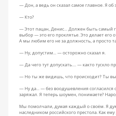
— Дон, а ведь он сказал самое главное. Я об 
— Кто?
— Этот пацан, Денис... Должен быть самый
выбор — это его проклятье. Это делает его 
А мы любим его не за должность, а просто та
— Ну, допустим... — осторожно сказал я.
— Да чего тут допускать.... — как­то тускло
— Но ты же видишь, что происходит? Ты выб
— Ну да... — без воодушевления согласился 
заряжал. Я теперь шоумен, понимаете? Нар
Мы помолчали, думая каждый о своём. Я дум
наследником российского престола. Как ему 