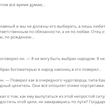
этом всё время думаю...
 главный и мы не должны его выбирать, а лишь люби
ответственным по обязанности, а не по любви. Отец от
к, по рождению...
 проговорил он. — Я не могу быть выбран народом. Я 
ран Богоматерью и народ наконец в это поверил...
он. — Поверил как в очередного чудотворца, типа Ка
одный целитель. Они всё опошлят этими портретами
ал о том, как ему выпутаться из этой непростой сит
достичь этой цели, не замаравшись по пути? Государь