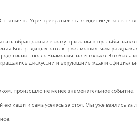
 Стояние на Угре превратилось в сидение дома в теп
читать обращенные к нему призывы и просьбы, на ко
ения Богородицы», его скорее смешил, чем раздража
едственно после Знамения, но и только. Это была и
екращались дискуссии и верующийе ждали официаль
раком, произошло не менее знаменательное событие.
ею каши и сама уселась за стол. Мы уже взялись за л
ное.