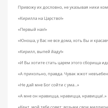
Привожу их дословно, не указывая ники ко
«Кирилла на Царство!»
«Первый нах!»
«Юноша, у Вас не все дома, хоть Вы и красавч
«Кирилл, выпей йаду!»
«И Вы хотите стать царем этого сборища и
«А прикольно, правда. Чувак жжот невъебен
«Не дай мне Бог сойти с ума...»
«А мне он нравицца, нравицца, нравицца!..»
«Кент, мой тебе совет: возьми свои миллион