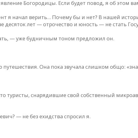
явление Богородицы. Если будет повод, я об этом вам
т я начал верить... Почему бы и нет? В нашей истор
десяток лет — отрочество и юность — не стать Гос
чать, — уже будничным тоном предложил он.
 путешествия. Она пока звучала слишком общо: «знак
сто туристы, снарядившие свой собственный микроа
евич? — не без ехидства спросил я.