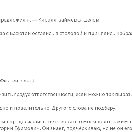
предложил я. — Кирилл, займёмся делом.
за с Васютой остались в столовой и принялись набр
? Фихтенгольц?
изить градус ответственности, если можно так выраз
но и повелительно. Другого слова не подберу.
ия продолжались, не говорите о моем долге таким тон
игорий Ефимович. Он знает, подчёркиваю, но не он его