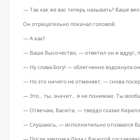
— Так как же вас теперь называть? Ваше ве
Он отрицательно покачал головой.
— А как?
— Ваше Высочество, — ответил он и вдруг, п
— Ну слава Богу! — облегченно вздохнула о
— Но это ничего не отменяет, — снова посер
— Это... ты, значит... я не понимаю. Ты во
— Отвечаю, Васюта, — твердо сказал Кирилл.
— Слушаюсь, — исполнительно отозвался Васю
— После завтрака Лиза с Васютой составля