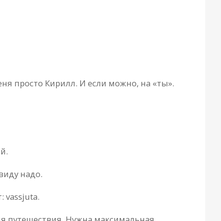
ня просто Кирилл. И если можно, на «ты».
й.
виду надо.
 vassjuta.
ля путешествия. Нужна максимальная