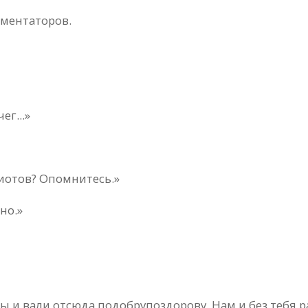
мментаторов.
ег...»
диотов? Опомнитесь.»
но.»
ы и вали отсюда подобру­поздорову. Нам и без тебя р