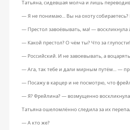
Татьяна, сидевшая молча и лишь переводивш
— Я не понимаю... Вы на охоту собираетесь?
— Престол завоёвывать, ма! — воскликнула 
— Какой престол? О чём ты? Что за глупости
— Российский. И не завоевывать, а воцарят
— Ага, так тебе и дали мирным путём... — п
— Посажу в карцер и не посмотрю, что фрейл
— Я? Фрейлина? — возмущенно воскликнула о
Татьяна ошеломлённо следила за их перепа
— А кто же?