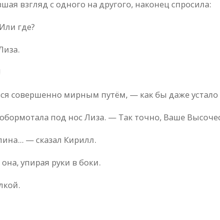
ая взгляд с одного на другого, наконец спросила:
 Или где?
Лиза.
!
ься совершенно мирным путём, — как бы даже устало
робормотала под нос Лиза. — Так точно, Ваше Высоче
ина... — сказал Кирилл.
на, упирая руки в боки.
лкой.