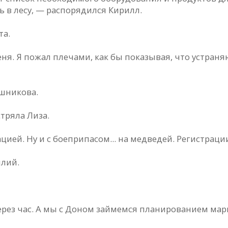
 в лесу, — распорядился Кирилл.
та.
еня. Я пожал плечами, как бы показывая, что устраня
ашникова.
тряла Лиза.
ией. Ну и с боеприпасом... на медведей. Регистраци
илий.
рез час. А мы с Доном займемся планированием ма