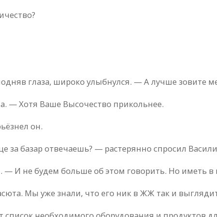
личество?
одняв глаза, широко улыбнулся. — А лучше зовите ме
на. — Хотя Ваше Высочество прикольнее.
ьёзнел он.
обще за базар отвечаешь? — растерянно спросил Васили
 — И не будем больше об этом говорить. Но иметь в 
та. Мы уже знали, что его ник в ЖЖ так и выглядит:
ют список необходимого оборудования и продуктов д