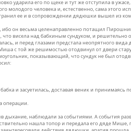
вко ударила его по щеке и тут же отступила в ужасе, 
го молодого человека и, естественно, сама этого ис
транил ее и в сопровождении дядюшки вышел из ко
, ибо он весьма целенаправленно потащил Пирошнико
 что висела над бабкиным сундуком, и решительно от
алась, и перед глазами предстала неопрятного вида д
Миша с той же решимостью отодвинул от двери стару
угольник, показывающий, что сундук не был отодвиг
осил:
бабка и засуетилась, доставая веник и принимаясь 
а операции.
ив дыхание, наблюдали за событиями. А события раз
ствительно нашла топор и передала его дяде Мише, 
 заинтересовали действия дядюшки, апатия прошла,