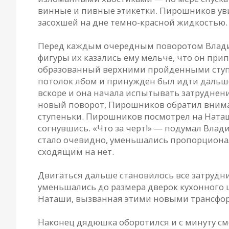
винные и пивные этикетки. Пирошников ув
засохшей на дне темно-красной жидкостью.
Перед каждым очередным поворотом Владими
фигуры их казались ему мельче, что он прип
образованный верхними пройденными ступен
потолок лбом и принужден был идти дальше
вскоре и она начала испытывать затруднен
новый поворот, Пирошников обратил внимани
ступеньки. Пирошников посмотрел на Наташ
согнувшись. «Что за черт!» — подумал Вла
стало очевидно, уменьшались пропорционал
сходящим на нет.
Двигаться дальше становилось все затрудни
уменьшались до размера дверок кухонного 
Наташи, вызванная этими новыми трансфо
Наконец дядюшка оборотился и с минуту смо