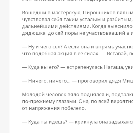
Вошедши в мастерскую, Пирошников вялым дв
чувствовал себя таким усталым и разбитым,
дальнейшими действиями. Когда выяснилос
дядюшка, до сей поры не участвовавший в и
— Ну и чего сел? А если она и впрямь участ
что подобная акция в ее силах. — Вставай, в
— Куда вы его? — встрепенулась Наташа, ув
— Ничего, ничего... — проговорил дядя Миш
Молодой человек вяло поднялся и, подталк
по-прежнему глазами. Она, по всей вероятн
от напряжения побелело.
— Куда ты идешь? — крикнула она задыхаясь