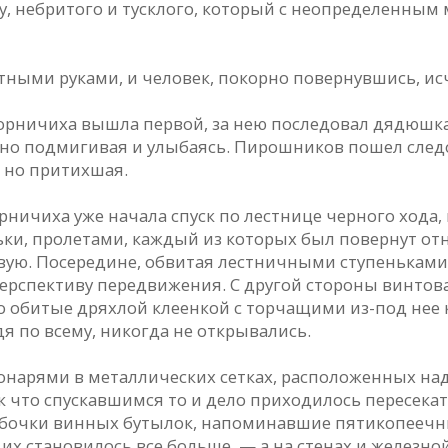
ку, небритого и тусклого, который с неопределенны
ными руками, и человек, покорно повернувшись, исче
орничиха вышла первой, за нею последовал дядюшк
но подмигивая и улыбаясь. Пирошников пошел следом
 но притихшая.
ичиха уже начала спуск по лестнице черного хода, 
ки, пролетами, каждый из которых был повернут отн
вую. Посередине, обвитая лестничными ступеньками,
перспективу передвижения. С другой стороны винтов
то обитые дряхлой клеенкой с торчащими из-под нее 
я по всему, никогда не открывались.
онарями в металлических сетках, расположенных н
 что спускавшимся то и дело приходилось пересекать
бочки винных бутылок, напоминавшие пятикопеечны
х становилось все больше, — а на стенах и железно