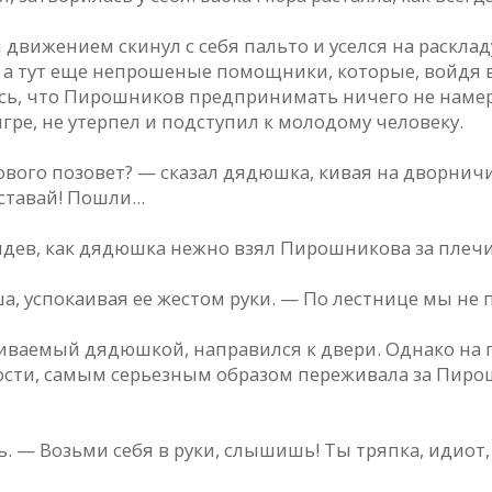
ижением скинул с себя пальто и уселся на раскладу
 а тут еще непрошеные помощники, которые, войдя в
ь, что Пирошников предпринимать ничего не намер
гре, не утерпел и подступил к молодому человеку.
кового позовет? — сказал дядюшка, кивая на дворничи
ставай! Пошли...
идев, как дядюшка нежно взял Пирошникова за плечи
а, успокаивая ее жестом руки. — По лестнице мы не 
иваемый дядюшкой, направился к двери. Однако на 
ости, самым серьезным образом переживала за Пирош
. — Возьми себя в руки, слышишь! Ты тряпка, идиот, 