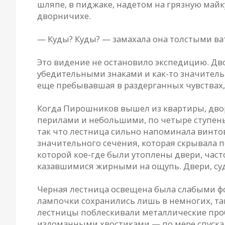
шляпе, в пиджаке, надетом на грязную май
дворничихе.
— Куды? Куды? — замахала она толстыми ват
Это видение не остановило экспедицию. Дв
убедительными знаками и как-то значитель
еще пребывавшая в раздерганных чувствах,
Когда Пирошников вышел из квартиры, дворн
перилами и небольшими, по четыре ступень
так что лестница сильно напоминала винто
значительного сечения, которая скрывала 
которой кое-где были утоплены двери, час
казавшимися жирными на ощупь. Двери, суд
Черная лестница освещена была слабыми ф
лампочки сохранились лишь в немногих, так
лестницы поблескивали металлические про
изломанными хвостиками — по мере спуска и