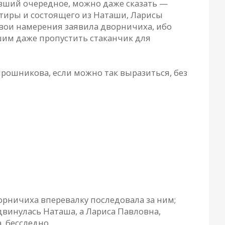
евший очередное, можно даже сказать —
ртиры и состоящего из Наташи, Ларисы
свои намерения заявила дворничиха, ибо
им даже пропустить стаканчик для
ирошникова, если можно так выразиться, без
ворничиха вперевалку последовала за ним;
двинулась Наташа, а Лариса Павловна,
, бесследно.