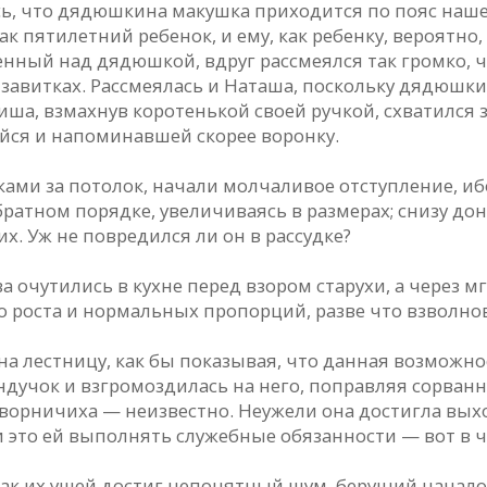
ось, что дядюшкина макушка приходится по пояс наш
 пятилетний ребенок, и ему, как ребенку, вероятно,
нный над дядюшкой, вдруг рассмеялся так громко, чт
е завитках. Рассмеялась и Наташа, поскольку дядюш
иша, взмахнув коротенькой своей ручкой, схватился з
щейся и напоминавшей скорее воронку.
ами за потолок, начали молчаливое отступление, ибо
обратном порядке, увеличиваясь в размерах; снизу д
их. Уж не повредился ли он в рассудке?
 очутились в кухне перед взором старухи, а через м
о роста и нормальных пропорций, разве что взволн
на лестницу, как бы показывая, что данная возможн
ндучок и взгромоздилась на него, поправляя сорванн
дворничиха — неизвестно. Неужели она достигла вых
 это ей выполнять служебные обязанности — вот в чем
как их ушей достиг непонятный шум, берущий начало 