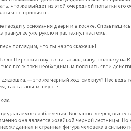
ть, что же выйдет из этой очередной попытки его о
баться по привычке.
е гвозди у основания двери и в косяке. Справившись
 рванул ее уже рукою и распахнул настежь.
перь поглядим, что ты на это скажешь!
 То ли Пирошникову, то ли сатане, напустившему на 
 счел все ж таки необходимым пояснить свои действ
л дядюшка, — это же черный ход, смекнул? Нас ведь 
, так катаньем, верно?
ков.
 предлагаемого избавления. Внезапно вперед высту
именно она является хозяйкой черной лестницы. Но не 
 неожиданная и странная фигура человека в сильно 