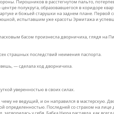
стороны. Пирошников в расстегнутом пальто, потерп
 центре полукруга, образовавшегося в коридоре ква
ртуке и божьей старушки на заднем плане. Первой 
дюшкой, испытавшим уже красоты Эрмитажа и успевш
 ласковым басом произнесла дворничиха, глядя на П
всех страшных последствий неимения паспорта.
ивешь, — сделала ход дворничиха.
уткой уверенностью в своих силах.
к чему не ведущий, и он направился в мастерскую. Д
ой определенностью. Последней со страхом на лице 
 затворилась у себя. Бабка Нюра растаяла, как всегда