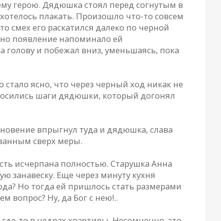
ему герою. Дядюшка стоял перед согнутым в
 хотелось плакать. Произошло что-то совсем
о смех его раскатился далеко по черной
кино появление напоминало ей
а голову и побежал вниз, уменьшаясь, пока
 стало ясно, что через черный ход никак не
оносились шаги дядюшки, который догонял
гновение впрыгнул туда и дядюшка, слава
ованным сверх меры.
ость исчерпана полностью. Старушка Анна
ую занавеску. Еще через минуту кухня
ода? Но тогда ей пришлось стать размерами
 вопрос? Ну, да Бог с нею!..
где-то в недрах квартиры. Несомненно, это