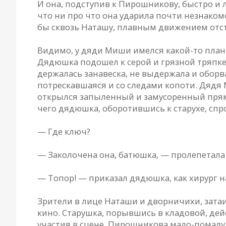
И она, подступив к Пирошникову, быстро и ло
что ни про что она ударила почти незнакомо
бы сквозь Наташу, плавным движением отс
Видимо, у дяди Миши имелся какой-то план
Дядюшка подошел к серой и грязной тряпке,
держалась занавеска, не выдержала и оборв
потрескавшаяся и со следами копоти. Дядя 
открылся запыленный и замусоренный прямо
чего дядюшка, оборотившись к старухе, спр
— Где ключ?
— Заколочена она, батюшка, — пролепетала 
— Топор! — приказал дядюшка, как хирург н
Зрители в лице Наташи и дворничихи, зата
кино. Старушка, порывшись в кладовой, дей
участия в сцене. Пирошникова мало-помалу