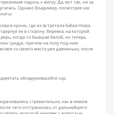
прижимая ладонь к виску. Да, вот так, ни за
пугалась. Однако Владимир, посмотрев как
мнаты.
ва в кухню, где их встретила бабка Нюра.
дернул ее в сторону. Веревка, на которой
верь, когда-то бывшая белой, но теперь
хин сундук, причем на полу под ним
аем со своего места уже давненько, после
подметать обнаружившийся сор.
ворачивались стремительно, как в немом
после чего отстранилась от дальнейшего
 и теперь молодой человек с живостью