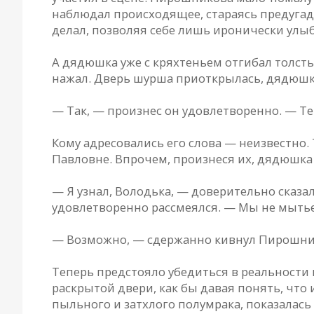
наблюдал происходящее, стараясь предугада
делал, позволяя себе лишь иронически улы
А дядюшка уже с кряхтеньем отгибал толсты
нажал. Дверь шурша приоткрылась, дядюшка
— Так, — произнес он удовлетворенно. — Те
Кому адресовались его слова — неизвестно.
Павловне. Впрочем, произнеся их, дядюшка
— Я узнал, Володька, — доверительно сказа
удовлетворенно рассмеялся. — Мы не мытьем
— Возможно, — сдержанно кивнул Пирошни
Теперь предстояло убедиться в реальности
раскрытой двери, как бы давая понять, что 
пыльного и затхлого полумрака, показалась