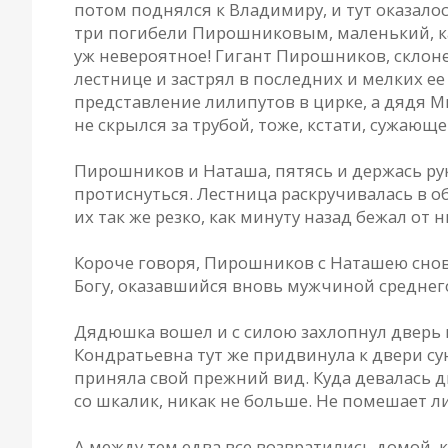
потом поднялся к Владимиру, и тут оказал
три погибели Пирошниковым, маленький, как
уж невероятное! Гигант Пирошников, склоне
лестнице и застрял в последних и мелких е
представление лилипутов в цирке, а дядя М
не скрылся за трубой, тоже, кстати, сужаю
Пирошников и Наташа, пятясь и держась рук
протиснуться. Лестница раскручивалась в 
их так же резко, как минуту назад бежал от н
Короче говоря, Пирошников с Наташею снова
Богу, оказавшийся вновь мужчиной среднег
Дядюшка вошел и с силою захлопнул дверь 
Кондратьевна тут же придвинула к двери су
приняла свой прежний вид. Куда девалась 
со шкалик, никак не больше. Не помешает ли
А между тем едва все возвратились домой, 