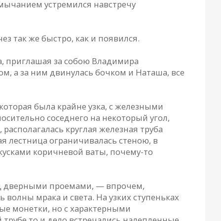
м мычанием устремился навстречу
з так же быстро, как и появился.
а, приглашая за собою Владимира
, а за ним двинулась бочком и Наташа, все
которая была крайне узка, с железными
осительно соседнего на некоторый угол,
 располагалась круглая железная труба
ая лестница ограничивалась стеною, в
кусками коричневой ваты, почему-то
ад дверными проемами, — впрочем,
 волны мрака и света. На узких ступеньках
е монетки, но с характерными
й трубе то и дело встречались налепленные