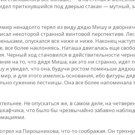
идел приткнувшийся под дверью стакан — мутный, з
р ненадолго терял из виду дядю Мишу и дворничиху,
исал некоторой странной винтовой перспективе. Лест
ьками, опускался все ниже и ниже. Наконец наступ
, все более наклоняясь. Наташа двигалась еще свобо
ия. Черный ход становился в действительности черн
е на то, что дядя Миша, как это ни странно, идет п
у и увидел, что она, будучи ростом поменьше дядюш
димир, и для этого имелись основания, ибо фигуры 
ьно сужению лестницы. Она все более напоминала т
тельнее. Не опускаться же, в самом деле, на четвер
шкафчика, что было бы чрезвычайно забавно наблюд
рмациями.
трел на Пирошникова, что-то соображая. Он тряхнул