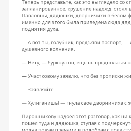
Теперь представьте, как это выглядело со 
запланированное, крушение надежд, стоял в
Павловны, дядюшки, дворничихи в белом фа
именно для этого была приведена сюда дя
поднятия духа.
— А вот ты, голубчик, предъяви паспорт, —
душевного волнения.
— Нету, — буркнул он, еще не предполагая 
— Участковому заявлю, что без прописки ж
— Заявляйте.
— Хулиганишь! — гнула свое дворничиха с ж
Пирошникову надоел этот разговор, как ни 
пошел туда и дядюшка, ступая с подчеркнут
молча пожав плечами и подобрав с пола стул,