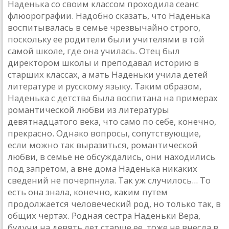
Наденька со своим классом проходила сеанс
флюорографии. Надобно сказать, что Наденька
воспитывалась в семье чрезвычайно строго,
поскольку ее родители были учителями в той
самой школе, где она училась. Отец был
директором школы и преподавал историю в
старших классах, а мать Наденьки учила детей
литературе и русскому языку. Таким образом,
Наденька с детства была воспитана на примерах
романтической любви из литературы
девятнадцатого века, что само по себе, конечно,
прекрасно. Однако вопросы, сопутствующие,
если можно так выразиться, романтической
любви, в семье не обсуждались, они находились
под запретом, а вне дома Наденька никаких
сведений не почерпнула. Так уж случилось... То
есть она знала, конечно, каким путем
продолжается человеческий род, но только так, в
общих чертах. Родная сестра Наденьки Вера,
будучи на девять лет старше ее, тоже не внесла в