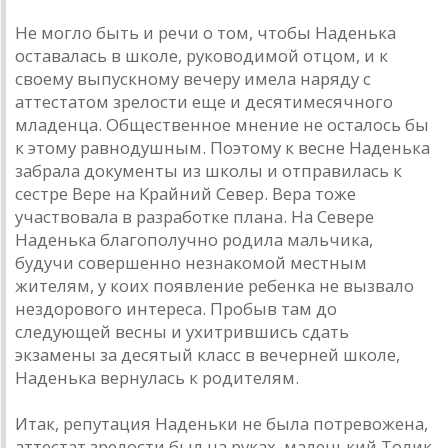
Не могло быть и речи о том, чтобы Наденька
оставалась в школе, руководимой отцом, и к
своему выпускному вечеру имела наряду с
аттестатом зрелости еще и десятимесячного
младенца. Общественное мнение не осталось бы
к этому равнодушным. Поэтому к весне Наденька
забрала документы из школы и отправилась к
сестре Вере на Крайний Север. Вера тоже
участвовала в разработке плана. На Севере
Наденька благополучно родила мальчика,
будучи совершенно незнакомой местным
жителям, у коих появление ребенка не вызвало
нездорового интереса. Пробыв там до
следующей весны и ухитрившись сдать
экзамены за десятый класс в вечерней школе,
Наденька вернулась к родителям.
Итак, репутация Наденьки не была потревожена,
аттестат зрелости был на руках, маленький Толик