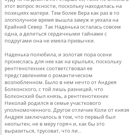
этот вопрос ясности, поскольку находилась на
позициях матери. Тем более Вера как раз в то
злополучное время вышла замуж и уехала на
Крайний Север. Так Наденька осталась совсем
одна, а делиться сердечными тайнами с
подругами она не имела привычки.
Наденька полюбила, и золотая пора осени
пронеслась для нее как на крыльях, поскольку
рентгенотехник соответствовал ее
представлениям о романтическом
возлюбленном. Было в нем нечто от Андрея
Болконского, с той лишь разницей, что
Болконский был князь, а рентгенотехник
Николай родился в семье участкового
уполномоченного. Другое отличие Коли от князя
Андрея заключалось в том, что первый был
неопытен, не в меру горяч и, как бы это
выразиться, трусоват, что ли...