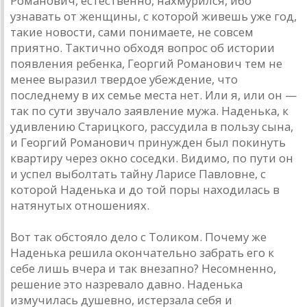
Романович, естественно, нахмурился, ибо
узнавать от женщины, с которой живешь уже год,
такие новости, сами понимаете, не совсем
приятно. Тактично обходя вопрос об истории
появления ребенка, Георгий Романович тем не
менее выразил твердое убеждение, что
последнему в их семье места нет. Или я, или он —
так по сути звучало заявление мужа. Наденька, к
удивлению Старицкого, рассудила в пользу сына,
и Георгий Романович принужден был покинуть
квартиру через окно соседки. Видимо, по пути он
и успел выболтать тайну Ларисе Павловне, с
которой Наденька и до той поры находилась в
натянутых отношениях.
Вот так обстояло дело с Толиком. Почему же
Наденька решила окончательно забрать его к
себе лишь вчера и так внезапно? Несомненно,
решение это назревало давно. Наденька
измучилась душевно, истерзала себя и