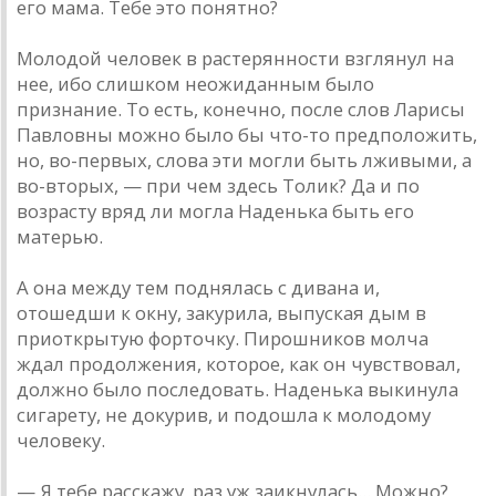
его мама. Тебе это понятно?
Молодой человек в растерянности взглянул на
нее, ибо слишком неожиданным было
признание. То есть, конечно, после слов Ларисы
Павловны можно было бы что-то предположить,
но, во-первых, слова эти могли быть лживыми, а
во-вторых, — при чем здесь Толик? Да и по
возрасту вряд ли могла Наденька быть его
матерью.
А она между тем поднялась с дивана и,
отошедши к окну, закурила, выпуская дым в
приоткрытую форточку. Пирошников молча
ждал продолжения, которое, как он чувствовал,
должно было последовать. Наденька выкинула
сигарету, не докурив, и подошла к молодому
человеку.
— Я тебе расскажу, раз уж заикнулась... Можно?