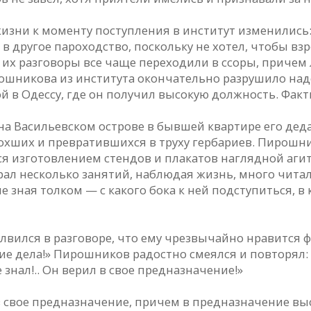
жизни к моменту поступления в институт изменились: 
 в другое пароходство, поскольку не хотел, чтобы в
 их разговоры все чаще переходили в ссоры, причем 
рошникова из института окончательно разрушило на
ой в Одессу, где он получил высокую должность. Факт
 Васильевском острове в бывшей квартире его деда-
хших и превратившихся в труху гербариев. Пирошни
я изготовлением стендов и плакатов наглядной агита
ебрал несколько занятий, наблюдая жизнь, много чита
е зная толком — с какого бока к ней подступиться, в 
лся в разговоре, что ему чрезвычайно нравится фра
кие дела!» Пирошников радостно смеялся и повторял: 
 знал!.. Он верил в свое предназначение!»
в свое предназначение, причем в предназначение выс