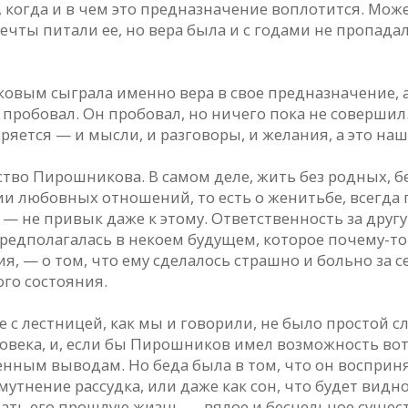
е, когда и в чем это предназначение воплотится. Мож
чты питали ее, но вера была и с годами не пропадала
ковым сыграла именно вера в свое предназначение, 
е пробовал. Он пробовал, но ничего пока не совершил.
ряется — и мысли, и разговоры, и желания, а это наш
о Пирошникова. В самом деле, жить без родных, без
ии любовных отношений, то есть о женитьбе, всегда
ь — не привык даже к этому. Ответственность за другу
редполагалась в некоем будущем, которое почему-то 
я, — о том, что ему сделалось страшно и больно за се
го состояния.
е с лестницей, как мы и говорили, не было простой 
века, и, если бы Пирошников имел возможность вот та
енным выводам. Но беда была в том, что он воспри
мутнение рассудка, или даже как сон, что будет вид
вать его прошлую жизнь — вялое и бесцельное суще