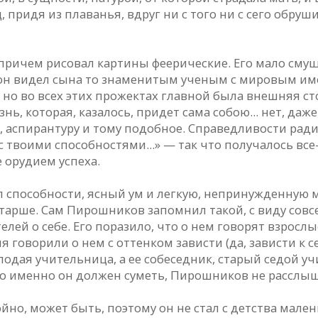
ц, придя из плаванья, вдруг ни с того ни с сего обру
 причем рисовал картины феерические. Его мало смущ
; он видел сына то знаменитым ученым с мировым им
, но во всех этих прожектах главной была внешняя сто
, которая, казалось, придет сама собою... нет, даже
, аспирантуру и тому подобное. Справедливости ради 
 с твоими способностями...» — так что получалось все
 орудием успеха.
 способности, ясный ум и легкую, непринужденную м
старше. Сам Пирошников запомнил такой, с виду сов
елей о себе. Его поразило, что о нем говорят взросл
я говорили о нем с оттенком зависти (да, зависти к 
одая учительница, а ее собеседник, старый седой учит
 что именно он должен суметь, Пирошников не расслы
йно, может быть, поэтому он не стал с детства мале