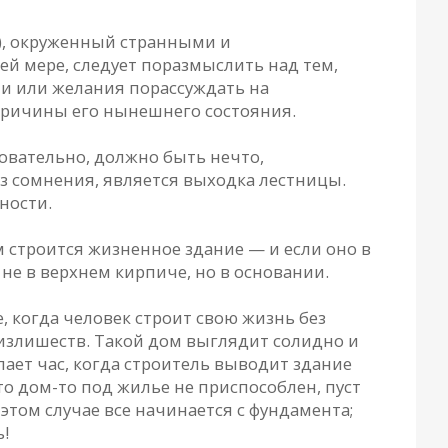
ак), окруженный странными и
ей мере, следует поразмыслить над тем,
ни или желания порассуждать на
 причины его нынешнего состояния.
овательно, должно быть нечто,
з сомнения, является выходка лестницы.
ности.
м строится жизненное здание — и если оно в
 не в верхнем кирпиче, но в основании.
 когда человек строит свою жизнь без
х излишеств. Такой дом выглядит солидно и
ает час, когда строитель выводит здание
то дом-то под жилье не приспособлен, пуст
этом случае все начинается с фундамента;
ь!