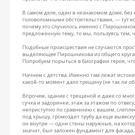
В самом деле, один в незнакомом доме, без 
головоломными обстоятельствами, — тут ест
почему это случилось именно с Пирошников
предложенную тему, то мы, пользуясь тем, 
Подобные происшествия не случаются прост
выделяющее Пирошникова из общего круга и
Попробуем порыться в биографии героя, что
Начнем с детства. Именно там лежат истоки
какой-то момент дало трещину (не так ли об
Впрочем, здание с трещиной и даже со мно
сучка и задоринки, этаж за этажом по отве
неприступно по сравнению с вашим, слеплен
под крышу, громоздит трубу да еще вывеску 
он внутри — одни стены наружные, на которы
значит, был заложен фундамент для фасада, 