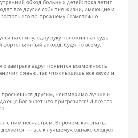
 утренний обход больных детей; пока летит
ходят все другие события жизни, имеющие и
 застать его по-прежнему безмятежно
ся на спину, одну руку положил на грудь,
ий фортепьянный аккорд. Судя по всему,
кого завтрака вдруг появится возможность
аничит с явью, так что слышишь все звуки и
ас проснешься другим, неизмеримо лучше и
а еще Бог знает что пригрезится! И все это
ра.
 с ним несчастьем. Впрочем, как знать,
 делается, — все к лучшему»; однако следует