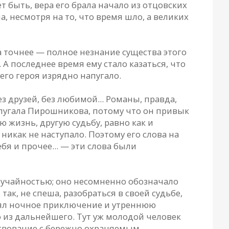
ет быть, вера его брала начало из отцовских
, несмотря на то, что время шло, а великих
а точнее — полное незнание существа этого
 А последнее время ему стало казаться, что
его героя изрядно напугало.
 друзей, без любимой... Романы, правда,
 пугала Пирошникова, потому что он привык
ю жизнь, другую судьбу, равно как и
никак не наступало. Поэтому его слова на
бя и прочее... — эти слова были
случайностью; оно несомненно обозначало
к, не спеша, разобраться в своей судьбе,
нял ночное приключение и утреннюю
но из дальнейшего. Тут уж молодой человек
ствование с бережно охраняемым