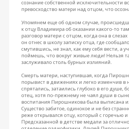
сознание собственной исключительности вс
превосходство матери над отцом, что осозн
Упомянем еще об одном случае, происшедш
к отцу Владимира об оказании какого-то та
разговор матери с отцом, когда она в слезах
он отнес в школу записку отца, где сообщал
смутившись, не знал, как ему себя вести, а
поймешь, что вокруг живые люди! Нельзя та
заслуживало столь бурных излияний.
Смерть матери, наступившая, когда Пирошни
порывист в движениях и легко изменчив в н
спрятались, затаились глубоко в его душе, 
отец, хотя по-прежнему не чаял души в сын
воспитания Пирошникова была выписана из 
Существо забитое, одинокое и не без странно
реже открывался отцу, который с горечью и
Предсказанной в детстве медали за отлично
отделение радиофизики. Друзей Пирошников