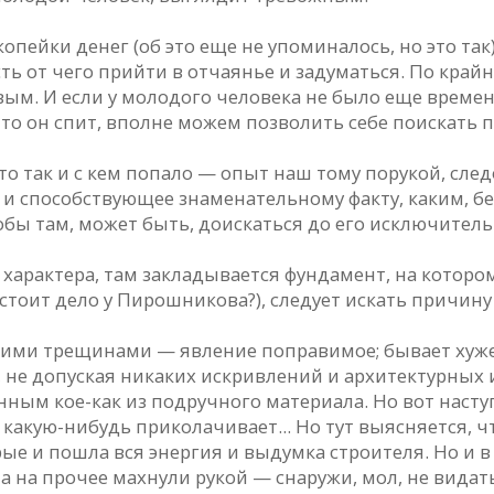
копейки денег (об это еще не упоминалось, но это т
ь от чего прийти в отчаянье и задуматься. По крайн
ым. И если у молодого человека не было еще време
что он спит, вполне можем позволить себе поискать
о так и с кем попало — опыт наш тому порукой, след
 способствующее знаменательному факту, каким, бе
бы там, может быть, доискаться до его исключитель
 характера, там закладывается фундамент, на которо
стоит дело у Пирошникова?), следует искать причину
гими трещинами — явление поправимое; бывает хуже,
су, не допуская никаких искривлений и архитектурны
ным кое-как из подручного материала. Но вот наступ
какую-нибудь приколачивает... Но тут выясняется, ч
е и пошла вся энергия и выдумка строителя. Но и в 
а на прочее махнули рукой — снаружи, мол, не видат