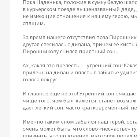
Пока Наденька, положив в сумку белую шапо
в курьерском поезде вышеназванный дядя, 
не имеющие отношения к нашему герою, мы 
спящим.
За время нашего отсутствия поза Пирошнико
другая свесилась с дивана, причем ее кисть
Пирошникову снился приятный сон...
Ах, какая это прелесть — утренний сон! Как
прилечь на диван и впасть в забытье удиви
голоса вокруг.
И главное еще не это! Утренний сон очищае
чище того, чем был; кажется, станет возмож
дает легкий сон, часто кратковременный, н
Именно таким сном забылся наш герой, ост
очень может быть, что слово «несчастье» тут
признать, что положение, в которое попал