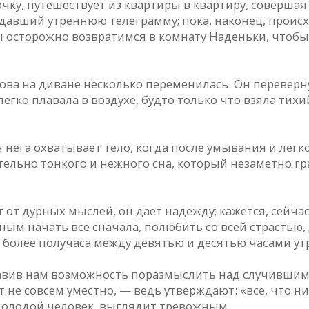
чку, путешествует из квартиры в квартиру, совершая
давший утреннюю телеграмму; пока, наконец, проис
осторожно возвратимся в комнату Наденьки, чтобы
ва на диване несколько переменилась. Он перевернул
 легко плавала в воздухе, будто только что взяла тих
ая нега охватывает тело, когда после умывания и лег
тельно тонкого и нежного сна, который незаметно гр
т от дурных мыслей, он дает надежду; кажется, сейч
ным начать все сначала, полюбить со всей страстью, д
е более получаса между девятью и десятью часами ут
авив нам возможность поразмыслить над случившимся
 не совсем уместно, — ведь утверждают: «все, что ни
 молодой человек, выглядит тревожным.