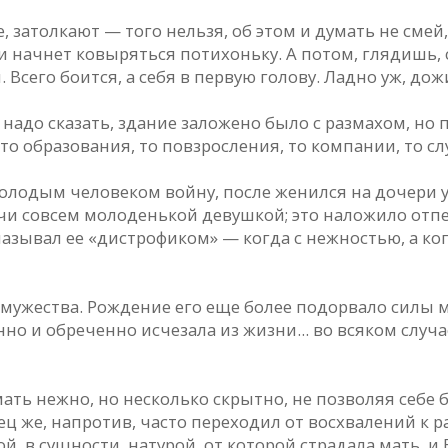
е, затолкают — того нельзя, об этом и думать не смей,
начнет ковыряться потихоньку. А потом, глядишь, ст
 Всего боится, а себя в первую голову. Ладно уж, дож
, надо сказать, здание заложено было с размахом, но
то образования, то повзросления, то компании, то слу
одым человеком войну, после женился на дочери уч
чи совсем молоденькой девушкой; это наложило отпеч
 называл ее «дистрофиком» — когда с нежностью, а ко
ужества. Рождение его еще более подорвало силы ма
о и обреченно исчезала из жизни... во всяком случае,
ать нежно, но несколько скрытно, не позволяя себе
ец же, напротив, часто переходил от восхвалений к р
ой, в сущности, натурой, от которой страдала мать, 