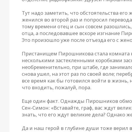
Тут надо заметить, что обстоятельства его 
женился во второй раз и попросил перевода
тому времени отец и сын совсем разошлись,
отца, а последовавшее вскоре изгнание Пи
Это произошло уже после отъезда его с жен
Пристанищем Пирошникова стала комната на
несколькими застекленными коробками засо
необременительно, при штабе, где занималс
снова ушел, на этот раз по своей воле; пер
все время как бы готовился войти в жизнь, н
что входить, пожалуй, пора.
Еще один факт. Однажды Пирошников обмолви
Сен-Симон: «Вставайте, граф, вас ждут вели
знать, что его ждут великие дела? Однако же
Да и наш герой в глубине души тоже верил 