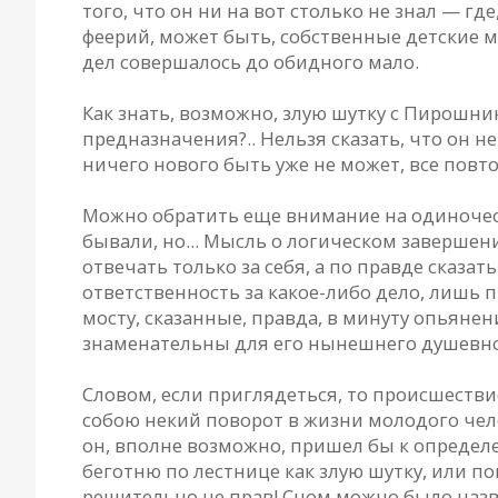
того, что он ни на вот столько не знал — гд
феерий, может быть, собственные детские ме
дел совершалось до обидного мало.
Как знать, возможно, злую шутку с Пирошни
предназначения?.. Нельзя сказать, что он н
ничего нового быть уже не может, все повто
Можно обратить еще внимание на одиночеств
бывали, но... Мысль о логическом завершен
отвечать только за себя, а по правде сказат
ответственность за какое-либо дело, лишь п
мосту, сказанные, правда, в минуту опьянени
знаменательны для его нынешнего душевно
Словом, если приглядеться, то происшестви
собою некий поворот в жизни молодого чело
он, вполне возможно, пришел бы к определ
беготню по лестнице как злую шутку, или по
решительно не прав! Сном можно было наз