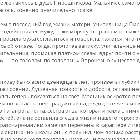
е же таилось в душе Пирошникова. Мальчик с самого
алось, конечно, значительно позже.
ем в последний год жизни матери. Учительница Пи
м содействия ее мужу, тоже моряку, но рангом пониж
 просила мужа согласиться и говорила, кажется, что-
ось об отказе. Тогда, прочитав записку, учительница
 учительница, промокая платком слезы, вдруг почти с
к — по головам, по головам!..» Впрочем, о существе 
кову было всего двенадцать лет, произвела глубокий 
астроении. Душевная тонкость и доброта, оставшиеся
боясь теперь показаться на свет. Мальчик осиротел п
е и возлагал на него радужные надежды, все же слишк
Таганрога тетка, сестра отца, которая и жила с ни
стей, она не оставила следа в жизни нашего героя; он
 разочарованием замечал перемены в характере и пе
е окончание школы он не получил, чем весьма расстро
 не завел, хотя приятели имелись и признавали за н