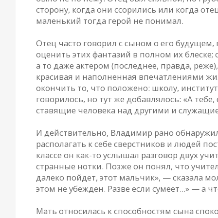
сторону, когда они ссорились или когда оте
маленький тогда герой не понимал.
Отец часто говорил с сыном о его будущем,
оценить этих фантазий в полном их блеске
а то даже актером (последнее, правда, реже)
красивая и наполненная впечатлениями жизнь
окончить то, что положено: школу, институт
говорилось, но тут же добавлялось: «А тебе,
ставящие человека над другими и служащие
И действительно, Владимир рано обнаружил
располагать к себе сверстников и людей по
классе он как-то услышал разговор двух учит
странные нотки. Позже он понял, что учител
далеко пойдет, этот мальчик», — сказала мол
этом не убежден. Разве если сумеет...» — а
Мать относилась к способностям сына споко