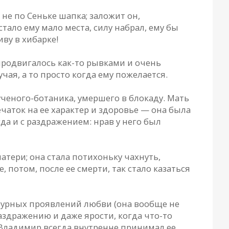
 не по Сеньке шапка; заложит он,
ало ему мало места, силу набрал, ему бы
иву в хибарке!
 продвигалось как-то рывками и очень
чая, а то просто когда ему пожелается.
еного-ботаника, умершего в блокаду. Мать
аток на ее характер и здоровье — она была
гда и с раздражением: нрав у него был
тери; она стала потихоньку чахнуть,
 потом, после ее смерти, так стало казаться
 бурных проявлений любви (она вообще не
аздражению и даже ярости, когда что-то
и Владимир всегда внутренне принимал ее