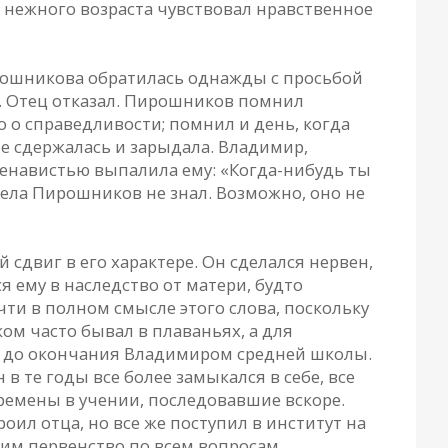
 нежного возраста чувствовал нравственное
рошникова обратилась однажды с просьбой
е. Отец отказал. Пирошников помнил
то о справедливости; помнил и день, когда
 не сдержалась и зарыдала. Владимир,
 ненавистью выпалила ему: «Когда-нибудь ты
дела Пирошников не знал. Возможно, оно не
сдвиг в его характере. Он сделался нервен,
 ему в наследство от матери, будто
очти в полном смысле этого слова, поскольку
ом часто бывал в плаваньях, а для
ми до окончания Владимиром средней школы.
 в те годы все более замыкался в себе, все
ремены в учении, последовавшие вскоре.
ил отца, но все же поступил в институт на
им первенство по всем вопросам.