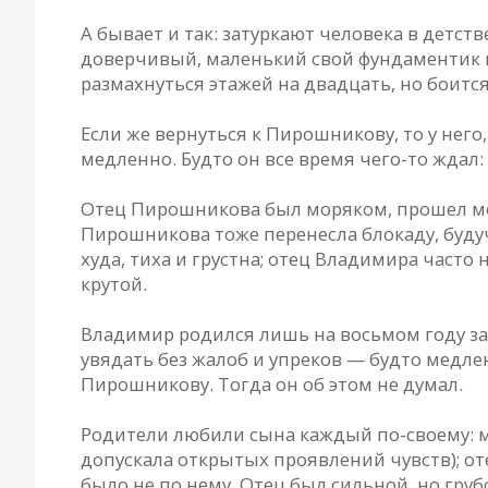
А бывает и так: затуркают человека в детств
доверчивый, маленький свой фундаментик и 
размахнуться этажей на двадцать, но боится.
Если же вернуться к Пирошникову, то у него
медленно. Будто он все время чего-то ждал: 
Отец Пирошникова был моряком, прошел мол
Пирошникова тоже перенесла блокаду, буду
худа, тиха и грустна; отец Владимира часто
крутой.
Владимир родился лишь на восьмом году зам
увядать без жалоб и упреков — будто медленн
Пирошникову. Тогда он об этом не думал.
Родители любили сына каждый по-своему: м
допускала открытых проявлений чувств); от
было не по нему. Отец был сильной, но груб