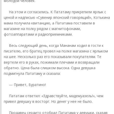
молодой человек.
На этом и согласились. К Пататаму прикрепили ярлык с
ценой и надписью «Сувенир японский говорящий», Котькина
мама получила квитанцию, а Пататама поставили в
магазине на полку рядом с магнитофонами,
фотоаппаратами и радиоприемниками.
Весь следующий день, когда Мананам ходил в гости к
писателю, его братец провел на полке магазина с ярлыком
на шее. Несколько раз его показывали покупателям. Те
вертели его в руках, пожимали плечами и возвращали
обратно. Цена была слишком высока. Одна девушка
подмигнула Пататаму и сказала:
— Привет, Буратино!
Пататам ответил: «Здравствуйте, мадемуазель!», чем
привел девушку в восторг. Но денег у нее не было.
Продавец сердито отобрал Пататама у девушки, сказав: