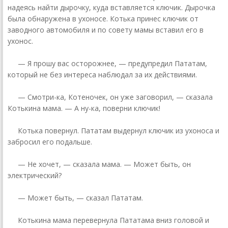
надеясь найти дырочку, куда вставляется ключик. Дырочка
была обнаружена в ухоносе. Котька принес ключик от
заводного автомобиля и по совету мамы вставил его в
ухонос.
— Я прошу вас осторожнее, — предупредил Пататам,
который не без интереса наблюдал за их действиями.
— Смотри-ка, Котеночек, он уже заговорил, — сказала
Котькина мама. — А ну-ка, поверни ключик!
Котька повернул. Пататам выдернул ключик из ухоноса и
забросил его подальше.
— Не хочет, — сказала мама. — Может быть, он
электрический?
— Может быть, — сказал Пататам.
Котькина мама перевернула Пататама вниз головой и