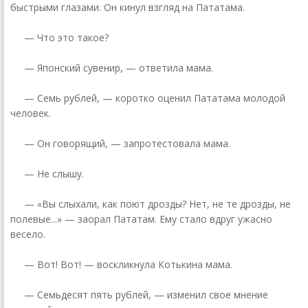
быстрыми глазами. Он кинул взгляд на Пататама.
— Что это такое?
— Японский сувенир, — ответила мама.
— Семь рублей, — коротко оценил Пататама молодой
человек.
— Он говорящий, — запротестовала мама.
— Не слышу.
— «Вы слыхали, как поют дрозды? Нет, не те дрозды, не
полевые...» — заорал Пататам. Ему стало вдруг ужасно
весело.
— Вот! Вот! — воскликнула Котькина мама.
— Семьдесят пять рублей, — изменил свое мнение