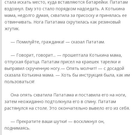
стала искать место, куда вставляются батарейки. Пататам
вздохнул. Ему это стало порядком надоедать. А Котькина
мама, недолго думая, схватила за присоску и принялась ее
отвинчивать. Нога Пататама скрутилась как резиновый
жгутик.
— Помилуйте, гражданка! — сказал Пататам.
— Говорит, говорит... — прошептала Котькина мама,
отпуская братца. Пататам присел на краешек тарелки и
выправил скрученную ногу.— Опять молчит! — с досадой
сказала Котькина мама. — Хоть бы инструкция была, как им
пользоваться!
Она опять схватила Пататама и поставила его на ноги,
затем неожиданно подтолкнула его в спину. Пататам
растянулся на столе. Это окончательно вывело его из себя.
— Прекратите ваши шутки! — воскликнул он,
поднимаясь.