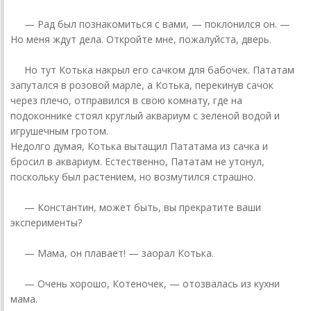
— Рад был познакомиться с вами, — поклонился он. —
Но меня ждут дела. Откройте мне, пожалуйста, дверь.
Но тут Котька накрыл его сачком для бабочек. Пататам
запутался в розовой марле, а Котька, перекинув сачок
через плечо, отправился в свою комнату, где на
подоконнике стоял круглый аквариум с зеленой водой и
игрушечным гротом.
Недолго думая, Котька вытащил Пататама из сачка и
бросил в аквариум. Естественно, Пататам не утонул,
поскольку был растением, но возмутился страшно.
— Константин, может быть, вы прекратите ваши
эксперименты?
— Мама, он плавает! — заорал Котька.
— Очень хорошо, Котеночек, — отозвалась из кухни
мама.