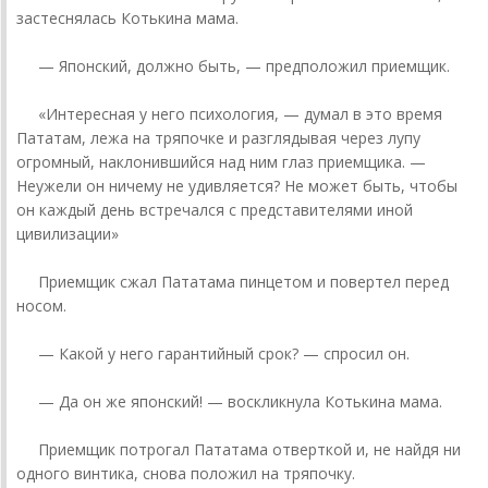
застеснялась Котькина мама.
— Японский, должно быть, — предположил приемщик.
«Интересная у него психология, — думал в это время
Пататам, лежа на тряпочке и разглядывая через лупу
огромный, наклонившийся над ним глаз приемщика. —
Неужели он ничему не удивляется? Не может быть, чтобы
он каждый день встречался с представителями иной
цивилизации»
Приемщик сжал Пататама пинцетом и повертел перед
носом.
— Какой у него гарантийный срок? — спросил он.
— Да он же японский! — воскликнула Котькина мама.
Приемщик потрогал Пататама отверткой и, не найдя ни
одного винтика, снова положил на тряпочку.