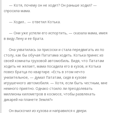
— Котя, почему он не ходит? Он раньше ходил? —
спросила мама.
— Ходил... — ответил Котька.
— Они уже успели его испортить, — сказала мама, имея
в виду Лену и ее брата.
Она ухватилась за присоски и стала передвигать их по
столу, как бы обучая Пататама ходить. Котька принес из
своей комнаты грузовой автомобиль. Видя, что Пататам
ходить не желает, мама посадила его в кузов, и Котька
повез братца по квартире. «Есть в этом нечто
унизительное, — думал Пататам, сидя в кузове
игрушечного автомобиля. — Хотя, если быть честным, мне
немного приятно. Однако стоило ли преодолевать
миллионы километров в космосе, чтобы развлекать
дикарей на планете Земля?»
Он выскочил из кузова и направился к двери.