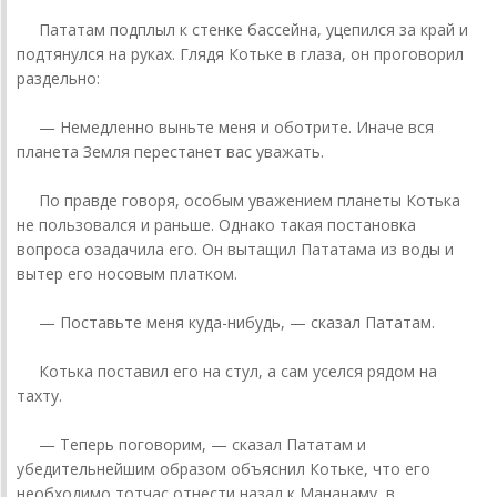
Пататам подплыл к стенке бассейна, уцепился за край и
подтянулся на руках. Глядя Котьке в глаза, он проговорил
раздельно:
— Немедленно выньте меня и оботрите. Иначе вся
планета Земля перестанет вас уважать.
По правде говоря, особым уважением планеты Котька
не пользовался и раньше. Однако такая постановка
вопроса озадачила его. Он вытащил Пататама из воды и
вытер его носовым платком.
— Поставьте меня куда-нибудь, — сказал Пататам.
Котька поставил его на стул, а сам уселся рядом на
тахту.
— Теперь поговорим, — сказал Пататам и
убедительнейшим образом объяснил Котьке, что его
необходимо тотчас отнести назад к Мананаму, в