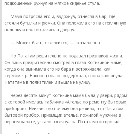
подкошенный рухнул на мягкое сиденье стула.
Мама потрясла его и, вздохнув, отнесла в бар, где
стояли бутылки и рюмки. Она положила его на стеклянную
полочку и плотно закрыла дверцу.
— Может быть, отлежится, — сказала она.
Но Пататам решительно не подавал признаков жизни.
Он лишь презрительно смотрел в глаза Котькиной маме,
когда она вынимала его из бара и встряхивала, как
термометр. Наконец она не выдержала, снова завернула
Пататама в полиэтилен и вышла на улицу.
Через десять минут Котькина мама была у двери, рядом
с которой имелась табличка «Ателье по ремонту бытовых
приборов». Неизвестно почему она решила, что Пататам —
бытовой прибор. Приемщик ателье, пожилой мужчина в
черном халате, устало взглянул на Пататама и спросил: