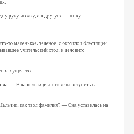
ия.
ну руку иголку, а в другую — нитку.
то-то маленькое, зеленое, с округлой блестящей
рывавшее учительский стол, и деловито
еное существо.
а. — В вашем лице я хотел бы вступить в
альчик, как твоя фамилия? — Она уставилась на