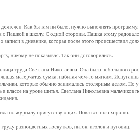
еятелен. Как бы там ни было, нужно выполнять программу. П
 с Пашкой в школу. С одной стороны, Пашка этому радовалс
о записи в дневнике, которая после этого происшествия дол
у, никому не показывая. Так они договорились.
ьница труда Светлана Николаевна. Она была небольшого рос
большая матерчатая сумка, набитая чем-то мягким. Испуганн
мальчики, которые обычно занимались столярным делом. Но у
ь в классе на уроке шитья. Светлана Николаевна мальчиков п
жидания.
ила по журналу присутствующих. Пока все шло хорошо.
руду разноцветных лоскутков, ниток, иголок и пуговиц.