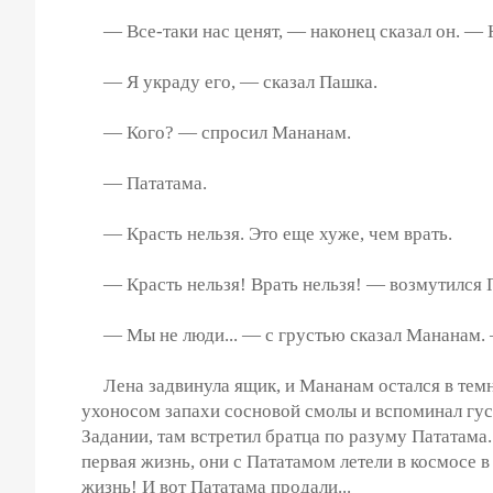
— Все-таки нас ценят, — наконец сказал он. — Но
— Я украду его, — сказал Пашка.
— Кого? — спросил Мананам.
— Пататама.
— Красть нельзя. Это еще хуже, чем врать.
— Красть нельзя! Врать нельзя! — возмутился 
— Мы не люди... — с грустью сказал Мананам. —
Лена задвинула ящик, и Мананам остался в темно
ухоносом запахи сосновой смолы и вспоминал густ
Задании, там встретил братца по разуму Пататама.
первая жизнь, они с Пататамом летели в космосе в
жизнь! И вот Пататама продали...