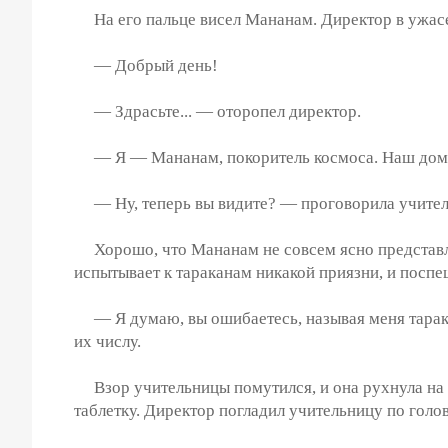
На его пальце висел Мананам. Директор в ужасе з
— Добрый день!
— Здрасьте... — оторопел директор.
— Я — Мананам, покоритель космоса. Наш дом 
— Ну, теперь вы видите? — проговорила учительн
Хорошо, что Мананам не совсем ясно представлял
испытывает к тараканам никакой приязни, и посп
— Я думаю, вы ошибаетесь, называя меня таракан
их числу.
Взор учительницы помутился, и она рухнула на к
таблетку. Директор погладил учительницу по голов