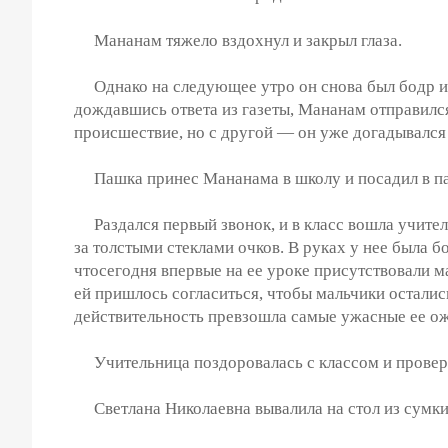
Мананам тяжело вздохнул и закрыл глаза.
Однако на следующее утро он снова был бодр и д
дождавшись ответа из газеты, Мананам отправился
происшествие, но с другой — он уже догадывался 
Пашка принес Мананама в школу и посадил в парт
Раздался первый звонок, и в класс вошла учител
за толстыми стеклами очков. В руках у нее была 
чтосегодня впервые на ее уроке присутствовали 
ей пришлось согласиться, чтобы мальчики осталис
действительность превзошла самые ужасные ее о
Учительница поздоровалась с классом и провер
Светлана Николаевна вывалила на стол из сумки г