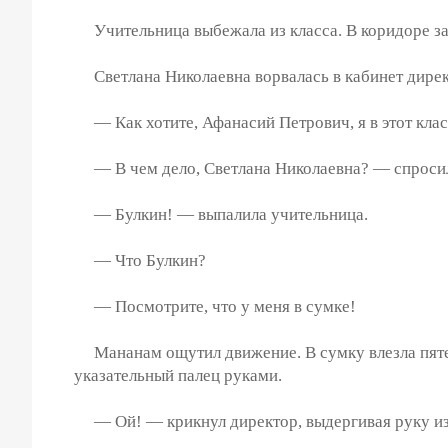
Учительница выбежала из класса. В коридоре зас
Светлана Николаевна ворвалась в кабинет директ
— Как хотите, Афанасий Петрович, я в этот клас
— В чем дело, Светлана Николаевна? — спросил
— Булкин! — выпалила учительница.
— Что Булкин?
— Посмотрите, что у меня в сумке!
Мананам ощутил движение. В сумку влезла пятер
указательный палец руками.
— Ой! — крикнул директор, выдергивая руку из