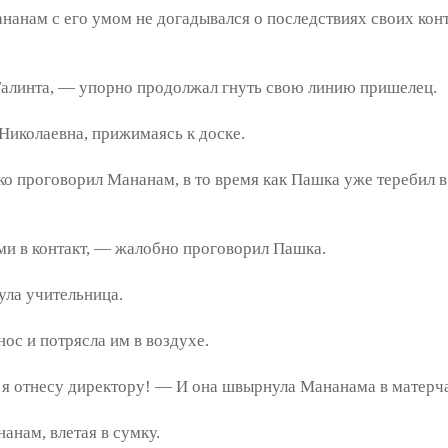
анам с его умом не догадывался о последствиях своих конт
алинта, — упорно продолжал гнуть свою линию пришелец.
иколаевна, прижимаясь к доске.
проговорил Мананам, в то время как Пашка уже теребил в р
ми в контакт, — жалобно проговорил Пашка.
ла учительница.
ос и потрясла им в воздухе.
 я отнесу директору! — И она швырнула Мананама в матерч
нам, влетая в сумку.