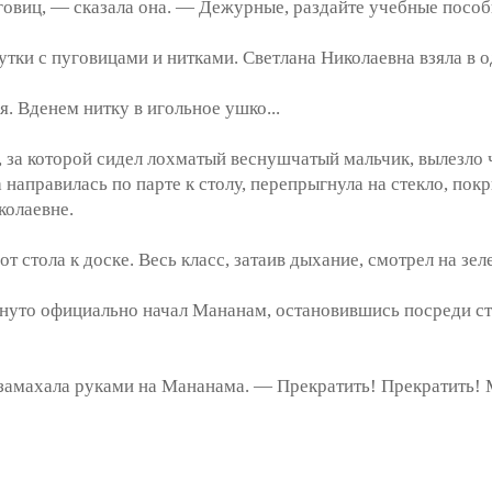
иц, — сказала она. — Дежурные, раздайте учебные пособ
и с пуговицами и нитками. Светлана Николаевна взяла в од
 Вденем нитку в игольное ушко...
за которой сидел лохматый веснушчатый мальчик, вылезло ч
направилась по парте к столу, перепрыгнула на стекло, пок
колаевне.
т стола к доске. Весь класс, затаив дыхание, смотрел на зел
о официально начал Мананам, остановившись посреди стол
махала руками на Мананама. — Прекратить! Прекратить! М