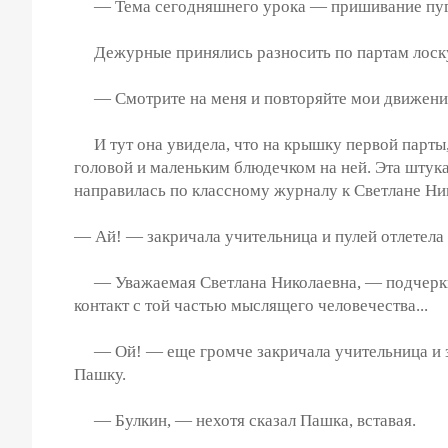
— Тема сегодняшнего урока — пришивание пугов
Дежурные принялись разносить по партам лоскутк
— Смотрите на меня и повторяйте мои движения.
И тут она увидела, что на крышку первой парты, 
головой и маленьким блюдечком на ней. Эта штука 
направилась по классному журналу к Светлане Ни
— Ай! — закричала учительница и пулей отлетела о
— Уважаемая Светлана Николаевна, — подчеркнут
контакт с той частью мыслящего человечества...
— Ой! — еще громче закричала учительница и за
Пашку.
— Булкин, — нехотя сказал Пашка, вставая.