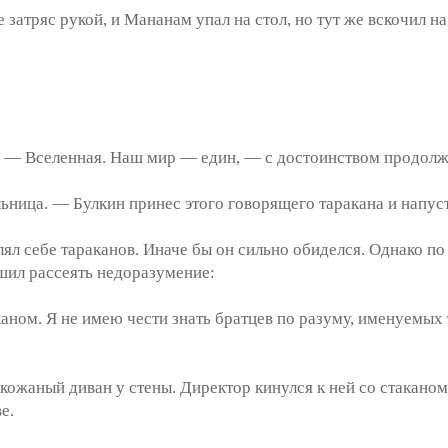
атряс рукой, и Мананам упал на стол, но тут же вскочил на
— Вселенная. Наш мир — един, — с достоинством продолж
ица. — Булкин принес этого говорящего таракана и напуст
 себе тараканов. Иначе бы он сильно обиделся. Однако по 
ешил рассеять недоразумение:
ом. Я не имею чести знать братцев по разуму, именуемых т
ожаный диван у стены. Директор кинулся к ней со стаканом
е.