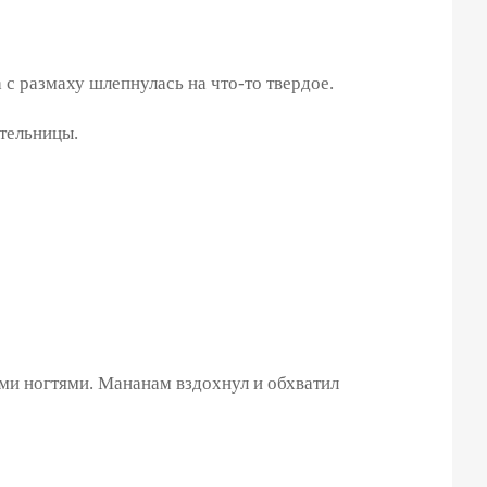
с размаху шлепнулась на что-то твердое.
тельницы.
и ногтями. Мананам вздохнул и обхватил