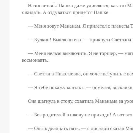
Начинается!.. Пашка даже удивлялся, как это Ман
ожидать. А отдуваться придется Пашке.
— Меня зовут Мананам. Я прилетел с планеты Т
— Булкин! Выключи его! — крикнула Светлана Н
— Меня нельзя выключить. Я не торшер, — мягко 
космонавта.
— Светлана Николаевна, он хочет вступить с ва
— Я тебе покажу контакт! — осмелев, воскликну
Она шагнула к столу, схватила Мананама за ухон
— Без родителей в школу не приходи! А вот это
— Опять двадцать пять, — с досадой сказал Мана