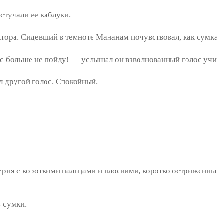
тучали ее каблуки.
ора. Сидевший в темноте Мананам почувствовал, как сумка 
с больше не пойду! — услышал он взволнованный голос учи
 другой голос. Спокойный.
ня с короткими пальцами и плоскими, коротко остриженным
 сумки.