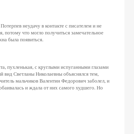
отерпев неудачу в контакте с писателем и не
я, потому что могло получиться замечательное
жна была появиться.
та, пухленькая, с круглыми испуганными глазами
ый вид Светланы Николаевны объяснялся тем,
читель мальчиков Валентин Федорович заболел, и
обаивалась и ждала от них самого худшего. Но