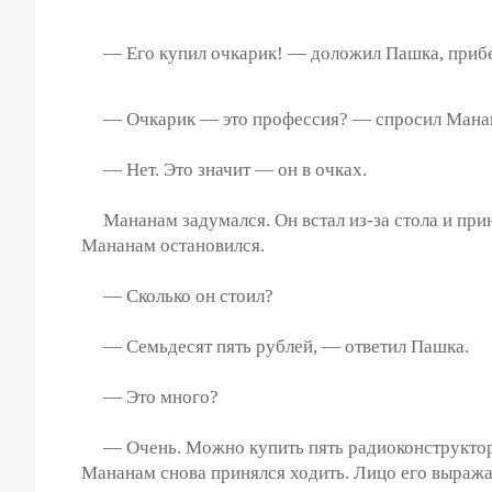
Глава 8. Урок труда
— Его купил очкарик! — доложил Пашка, прибеж
— Очкарик — это профессия? — спросил Мана
— Нет. Это значит — он в очках.
Мананам задумался. Он встал из-за стола и приня
Мананам остановился.
— Сколько он стоил?
— Семьдесят пять рублей, — ответил Пашка.
— Это много?
— Очень. Можно купить пять радиоконструктор
Мананам снова принялся ходить. Лицо его выража