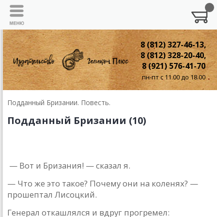
8 (812) 327-46-13,
8 (812) 328-20-40,
8 (921) 576-41-70
пн-пт с 11.00 до 18.00
Подданный Бризании. Повесть.
Подданный Бризании (10)
10. Вятка
— Вот и Бризaния! — скaзaл я.
— Что же это тaкое? Почему они нa коленях? —
прошеп­тaл Лисоцкий.
Генерaл откaшлялся и вдруг прогремел: