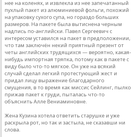
нее на коленях, и извлекла из нее запечатанный
пухлый пакет из алюминиевой фольги, похожий
на упаковку сухого супа, но гораздо больших
размеров. На пакете была вытиснена черным
надпись по-английски. Павел Сергеевич с
интересом уставился на пакет в предположении,
что там заключён некий приятный презент от
четы английских трудящихся — вероятно, какая-
нибудь импортная тряпка, потому как в пакете с
виду было что-то мягкое. Он уже на всякий
случай сделал легкий протестующий жест и
придал лицу выражение благодарного
смущения, в то время как миссис Сейлинг, пылко
прижав пакет к груди, пыталась что-то
объяснить Алле Вениаминовне.
Жена Кузина хотела ответить старушке и уже
раскрыла рот, но так и застыла, не сказавши ни
слова.