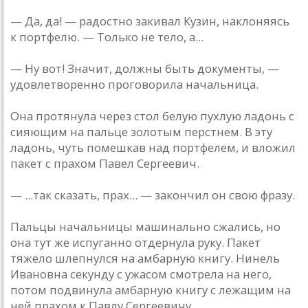
— Да, да! — радостно закивал Кузин, наклоняясь
к портфелю. — Только не тело, а...
— Ну вот! Значит, должны быть документы, —
удовлетворенно проговорила начальница.
Она протянула через стол белую пухлую ладонь с
сияющим на пальце золотым перстнем. В эту
ладонь, чуть помешкав над портфелем, и вложил
пакет с прахом Павел Сергеевич.
— ...так сказать, прах... — закончил он свою фразу.
Пальцы начальницы машинально сжались, но
она тут же испуганно отдернула руку. Пакет
тяжело шлепнулся на амбарную книгу. Нинель
Ивановна секунду с ужасом смотрела на него,
потом подвинула амбарную книгу с лежащим на
ней прахом к Павлу Сергеевичу.