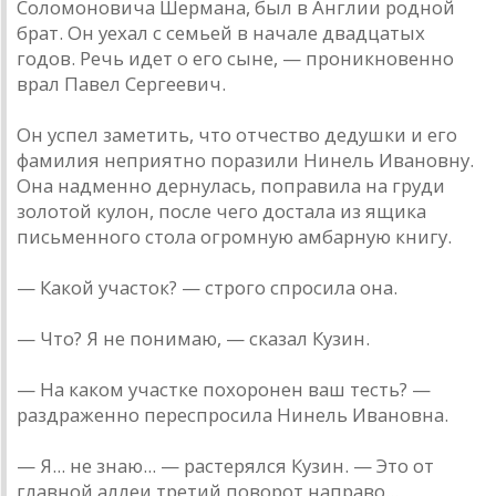
Соломоновича Шермана, был в Англии родной
брат. Он уехал с семьей в начале двадцатых
годов. Речь идет о его сыне, — проникновенно
врал Павел Сергеевич.
Он успел заметить, что отчество дедушки и его
фамилия неприятно поразили Нинель Ивановну.
Она надменно дернулась, поправила на груди
золотой кулон, после чего достала из ящика
письменного стола огромную амбарную книгу.
— Какой участок? — строго спросила она.
— Что? Я не понимаю, — сказал Кузин.
— На каком участке похоронен ваш тесть? —
раздраженно переспросила Нинель Ивановна.
— Я... не знаю... — растерялся Кузин. — Это от
главной аллеи третий поворот направо...