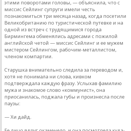
этими поворотами головы, — объяснила, что с
миссис Сейлинг супруги имели честь
познакомиться три месяца назад, когда посетили
Великобританию по туристической путевке и на
одной из встреч с трудящимися города
Бирмингема обменялись адресами с пожилой
английской четой — миссис Сейлинг и ее мужем
мистером Сейлингом, рабочим-металлистом,
членом компартии.
Старушка внимательно следила за переводом и,
хотя не понимала ни слова, кивком
подтверждала каждую фразу. Услыхав фамилию
мужа и знакомое слово «коммунист», она
приосанилась, поджала губы и произнесла после
паузы:
— Хи дайд.
Ее лицо вдруг окаменело, и она посмотрела куда-