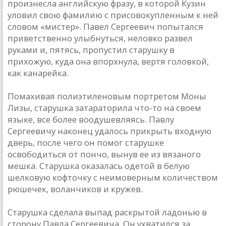
произнесла английскую фразу, в которой Кузин
уловил свою фамилию с присовокупленным к ней
словом «мистер». Павел Сергеевич попытался
приветственно улыбнуться, неловко развел
руками и, пятясь, пропустил старушку в
прихожую, куда она впорхнула, вертя головкой,
как канарейка.
Помахивая полиэтиленовым портретом Моны
Лизы, старушка затараторила что-то на своем
языке, все более воодушевляясь. Павлу
Сергеевичу наконец удалось прикрыть входную
дверь, после чего он помог старушке
освободиться от пончо, вынув ее из вязаного
мешка. Старушка оказалась одетой в белую
шелковую кофточку с неимоверным количеством
рюшечек, воланчиков и кружев.
Старушка сделала выпад раскрытой ладонью в
сторону Павла Сергеевича. Он ухватился за