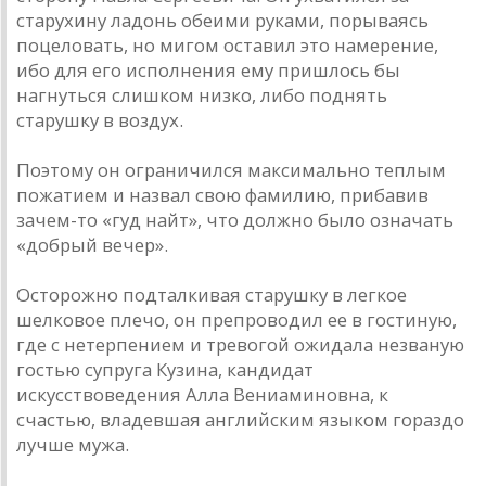
старухину ладонь обеими руками, порываясь
поцеловать, но мигом оста­вил это намерение,
ибо для его исполнения ему пришлось бы
нагнуться слишком низко, либо поднять
старушку в воздух.
Поэтому он ограничился максимально теплым
пожатием и назвал свою фамилию, прибавив
зачем-то «гуд найт», что должно было означать
«добрый вечер».
Осторожно подталкивая старушку в легкое
шелковое плечо, он препроводил ее в гостиную,
где с нетерпением и тревогой ожидала незваную
гостью супруга Кузина, кандидат
искусствоведения Алла Вениаминовна, к
счастью, владевшая английским языком гораздо
лучше мужа.