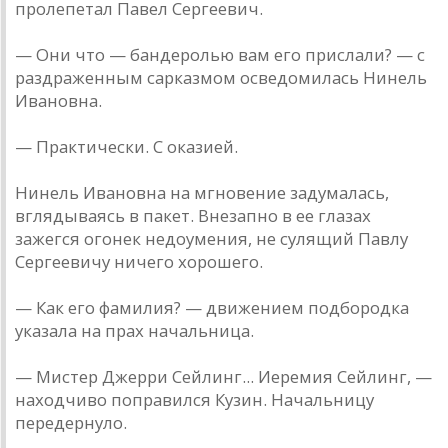
пролепетал Павел Сергеевич.
— Они что — бандеролью вам его прислали? — с
раздраженным сарказмом осведомилась Нинель
Ивановна.
— Практически. С оказией.
Нинель Ивановна на мгновение задумалась,
вглядываясь в пакет. Внезапно в ее глазах
зажегся огонек недоумения, не сулящий Павлу
Сергеевичу ничего хорошего.
— Как его фамилия? — движением подбородка
указала на прах начальница.
— Мистер Джерри Сейлинг... Иеремия Сейлинг, —
находчиво поправился Кузин. Начальницу
передернуло.