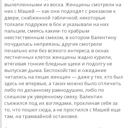
вылепленными из воска. Женщины смотрели на
них с Машей — как они подходят с рюкзаком к
двери, снабженной табличкой; некоторые
толкали подружек в бок и указывали на них
пальцем, смеясь каким-то храбрым
неестественным смехом, в котором Валентину
почудилась неприязнь; другие смотрели
печально или без всякого интереса; в окнах
лестничных клеток женщины жадно курили,
втягивая тонкие бледные щеки и подолгу не
выпуская дыма. Беспокойство и ожидание
читались на лицах женщин — даже у тех, кто был
здесь не впервые, а таких можно было отличить
либо по деланному равнодушию, либо по
слишком уж уверенному смеху. Валентин
съежился под их взглядами, проклиная себя за
то, что пошел сюда, а не простился с Машей еще
там, на трамвайной остановке.