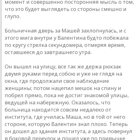
момент и совершенно посторонняя мысль о том,
что это будет выглядеть со стороны смешно и
глупо.
Больничная дверь за Машей захлопнулась, и с
этого мига внутри у Валентина будто побежала
по кругу стрелка секундомера, отмеряя время,
оставшееся до завтрашнего утра.
Он вышел на улицу, все так же держа рюкзак
двумя руками перед собою и уже не глядя на
окна, где продолжали свое наблюдение
женщины; потом нацепил мешок на спину и
побрел прямо, пока не достиг знакомой улицы,
ведущей на набережную. Оказалось, что
больница находится совсем недалеко от
института, где училась Маша, но в той от него
стороне, которую Валентин знал плохо. Теперь
он дошел до здания института, а здесь повернул
в боковой переулок и пошел уже по привычке