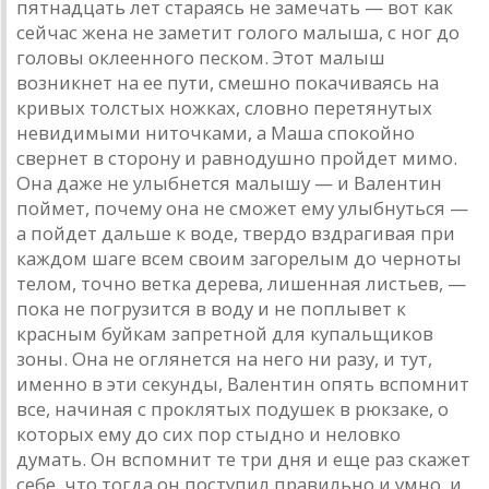
пятнадцать лет стараясь не замечать — вот как
сейчас жена не заметит голого малыша, с ног до
головы оклеенного песком. Этот малыш
возникнет на ее пути, смешно покачиваясь на
кривых толстых ножках, словно перетянутых
невидимыми ниточками, а Маша спокойно
свернет в сторону и равнодушно пройдет мимо.
Она даже не улыбнется малышу — и Валентин
поймет, почему она не сможет ему улыбнуться —
а пойдет дальше к воде, твердо вздрагивая при
каждом шаге всем своим загорелым до черноты
телом, точно ветка дерева, лишенная листьев, —
пока не погрузится в воду и не поплывет к
красным буйкам запретной для купальщиков
зоны. Она не оглянется на него ни разу, и тут,
именно в эти секунды, Валентин опять вспомнит
все, начиная с проклятых подушек в рюкзаке, о
которых ему до сих пор стыдно и неловко
думать. Он вспомнит те три дня и еще раз скажет
себе, что тогда он поступил правильно и умно, и