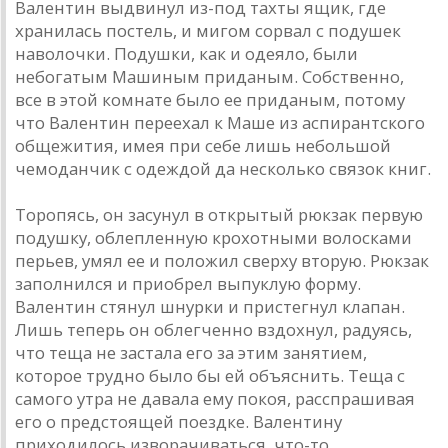
Валентин выдвинул из-под тахты ящик, где
хранилась постель, и мигом сорвал с подушек
наволочки. Подушки, как и одеяло, были
небогатым Машиным приданым. Собственно,
все в этой комнате было ее приданым, потому
что Валентин переехал к Маше из аспирантского
общежития, имея при себе лишь небольшой
чемоданчик с одеждой да несколько связок книг.
Торопясь, он засунул в открытый рюкзак первую
подушку, облепленную крохотными волосками
перьев, умял ее и положил сверху вторую. Рюкзак
заполнился и приобрел выпуклую форму.
Валентин стянул шнурки и пристегнул клапан.
Лишь теперь он облегченно вздохнул, радуясь,
что теща не застала его за этим занятием,
которое трудно было бы ей объяснить. Теща с
самого утра не давала ему покоя, расспрашивая
его о предстоящей поездке. Валентину
приходилось изворачиваться, что-то