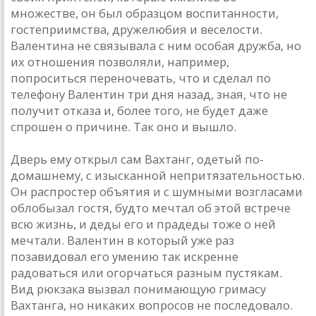
множестве, он был образцом воспитанности,
гостеприимства, дружелюбия и веселости.
Валентина не связывала с ним особая дружба, но
их отношения позволяли, например,
попроситься переночевать, что и сделал по
телефону Валентин три дня назад, зная, что не
получит отказа и, более того, не будет даже
спрошен о причине. Так оно и вышло.
Дверь ему открыл сам Вахтанг, одетый по-
домашнему, с изысканной непритязательностью.
Он распростер объятия и с шумными возгласами
облобызал гостя, будто мечтал об этой встрече
всю жизнь, и деды его и прадеды тоже о ней
мечтали. Валентин в который уже раз
позавидовал его умению так искренне
радоваться или огорчаться разным пустякам.
Вид рюкзака вызвал понимающую гримасу
Вахтанга, но никаких вопросов не последовало.