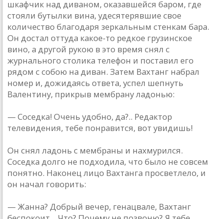
шкафчик над диваном, оказавшейся баром, где
стояли бутылки вина, удесятерявшие свое
количество благодаря зеркальным стенкам бара.
Он достал оттуда какое-то редкое грузинское
вино, а другой рукою в это время снял с
журнального столика телефон и поставил его
рядом с собою на диван. Затем Вахтанг набрал
номер и, дожидаясь ответа, успел шепнуть
Валентину, прикрыв мембрану ладонью:
— Соседка! Очень удобно, да?.. Редактор
телевидения, тебе понравится, вот увидишь!
Он снял ладонь с мембраны и нахмурился.
Соседка долго не подходила, что было не совсем
понятно. Наконец лицо Вахтанга просветлело, и
он начал говорить:
— Жанна? Добрый вечер, генацвале, Вахтанг
беспокоит... Что? Почему не позвоню? Я тебе