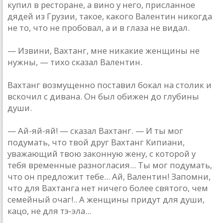
купил в ресторане, а вино у него, присланное
дядей из Грузии, такое, какого Валентин никогда
не то, что не пробовал, а и в глаза не видал.
— Извини, Вахтанг, мне никакие женщины не
нужны, — тихо сказал Валентин.
Вахтанг возмущенно поставил бокал на столик и
вскочил с дивана. Он был обижен до глубины
души.
— Ай-яй-яй! — сказал Вахтанг. — И ты мог
подумать, что твой друг Вахтанг Кипиани,
уважающий твою законную жену, с которой у
тебя временные разногласия... Ты мог подумать,
что он предложит тебе... Ай, Валентин! Запомни,
что для Вахтанга нет ничего более святого, чем
семейный очаг!.. А женщины придут для души,
кацо, не для тэ-эла...