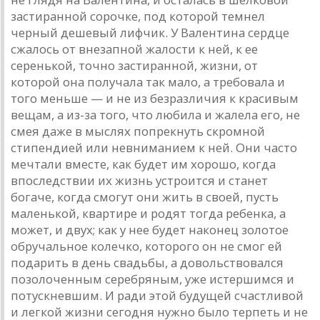
застиранной сорочке, под которой темнел
черный дешевый лифчик. У Валентина сердце
сжалось от внезапной жалости к ней, к ее
серенькой, точно застиранной, жизни, от
которой она получала так мало, а требовала и
того меньше — и не из безразличия к красивым
вещам, а из-за того, что любила и жалела его, не
смея даже в мыслях попрекнуть скромной
стипендией или невниманием к ней. Они часто
мечтали вместе, как будет им хорошо, когда
впоследствии их жизнь устроится и станет
богаче, когда смогут они жить в своей, пусть
маленькой, квартире и родят тогда ребенка, а
может, и двух; как у нее будет наконец золотое
обручальное колечко, которого он не смог ей
подарить в день свадьбы, а довольствовался
позолоченным серебряным, уже истершимся и
потускневшим. И ради этой будущей счастливой
и легкой жизни сегодня нужно было терпеть и не