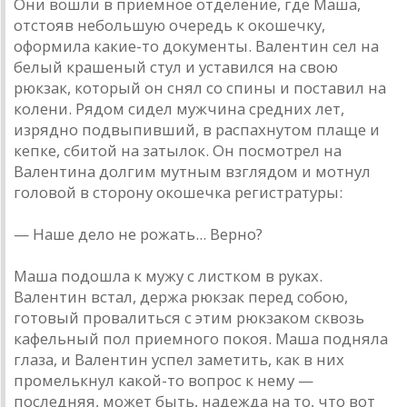
Они вошли в приемное отделение, где Маша,
отстояв небольшую очередь к окошечку,
оформила какие-то документы. Валентин сел на
белый крашеный стул и уставился на свою
рюкзак, который он снял со спины и поставил на
колени. Рядом сидел мужчина средних лет,
изрядно подвыпивший, в распахнутом плаще и
кепке, сбитой на затылок. Он посмотрел на
Валентина долгим мутным взглядом и мотнул
головой в сторону окошечка регистратуры:
— Наше дело не рожать... Верно?
Маша подошла к мужу с листком в руках.
Валентин встал, держа рюкзак перед собою,
готовый провалиться с этим рюкзаком сквозь
кафельный пол приемного покоя. Маша подняла
глаза, и Валентин успел заметить, как в них
промелькнул какой-то вопрос к нему —
последняя, может быть, надежда на то, что вот