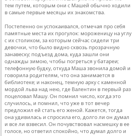
тем путем, которым они с Машей обычно ходили
в самые первые месяцы их знакомства.
Постепенно он успокаивался, отмечая про себя
памятные места их прогулок: мороженицу на углу
с их столиком, за которым сейчас сидели три
девочки, что было видно сквозь прозрачную
занавеску; подъезд дома, куда зашли они
однажды зимою, чтобы погреться у батареи;
телефонную будку, откуда Маша звонила домой и
говорила родителям, что она занимается в
библиотеке; и наконец, темную арку с каменной
мордой льва над нею, где Валентин в первый раз
поцеловал Машу. Он помнил число, когда это
случилось, и помнил, что уже в тот вечер
предложил ей стать его женой. Кажется, тогда
она удивилась и спросила его, долго ли он думал
и все ли взвесил. Он почувствовал насмешку в ее
голосе, но ответил спокойно, что думал долго и