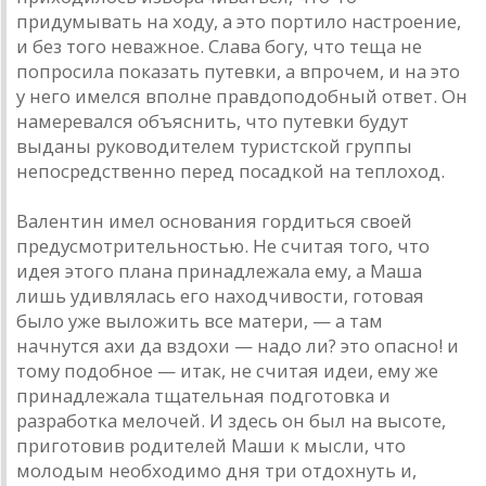
придумывать на ходу, а это портило настроение,
и без того неважное. Слава богу, что теща не
попросила показать путевки, а впрочем, и на это
у него имелся вполне правдоподобный ответ. Он
намеревался объяснить, что путевки будут
выданы руководителем туристской группы
непосредственно перед посадкой на теплоход.
Валентин имел основания гордиться своей
предусмотрительностью. Не считая того, что
идея этого плана принадлежала ему, а Маша
лишь удивлялась его находчивости, готовая
было уже выложить все матери, — а там
начнутся ахи да вздохи — надо ли? это опасно! и
тому подобное — итак, не считая идеи, ему же
принадлежала тщательная подготовка и
разработка мелочей. И здесь он был на высоте,
приготовив родителей Маши к мысли, что
молодым необходимо дня три отдохнуть и,