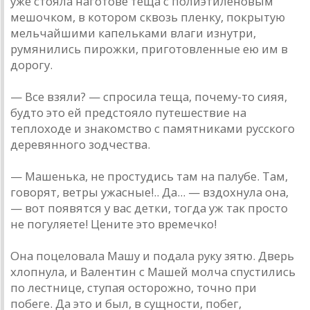
уже стояла наготове теща с полиэтиленовым
мешочком, в котором сквозь пленку, покрытую
мельчайшими капельками влаги изнутри,
румянились пирожки, приготовленные ею им в
дорогу.
— Все взяли? — спросила теща, почему-то сияя,
будто это ей предстояло путешествие на
теплоходе и знакомство с памятниками русского
деревянного зодчества.
— Машенька, не простудись там на палубе. Там,
говорят, ветры ужасные!.. Да... — вздохнула она,
— вот появятся у вас детки, тогда уж так просто
не погуляете! Цените это времечко!
Она поцеловала Машу и подала руку зятю. Дверь
хлопнула, и Валентин с Машей молча спустились
по лестнице, ступая осторожно, точно при
побеге. Да это и был, в сущности, побег,